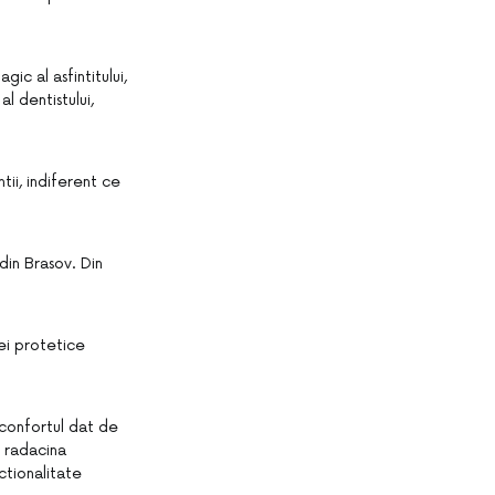
ic al asfintitului,
l dentistului,
tii, indiferent ce
din Brasov. Din
ei protetice
e confortul dat de
i radacina
ctionalitate