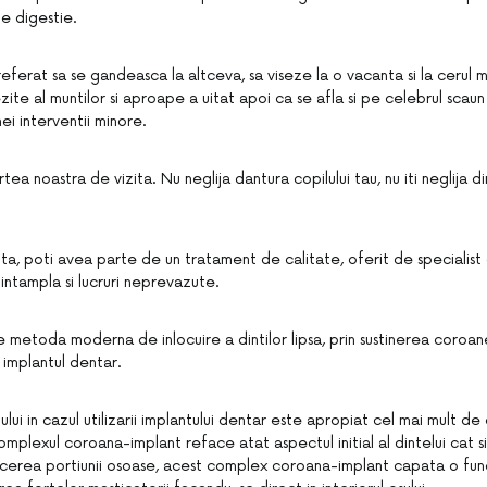
e digestie.
ferat sa se gandeasca la altceva, sa viseze la o vacanta si la cerul mag
zite al muntilor si aproape a uitat apoi ca se afla si pe celebrul scaun a
unei interventii minore.
ea noastra de vizita. Nu neglija dantura copilului tau, nu iti neglija din
ta, poti avea parte de un tratament de calitate, oferit de specialist 
intampla si lucruri neprevazute.
e metoda moderna de inlocuire a dintilor lipsa, prin sustinerea coroan
implantul dentar.
lui in cazul utilizarii implantului dentar este apropiat cel mai mult d
omplexul coroana-implant reface atat aspectul initial al dintelui cat s
acerea portiunii osoase, acest complex coroana-implant capata o fun