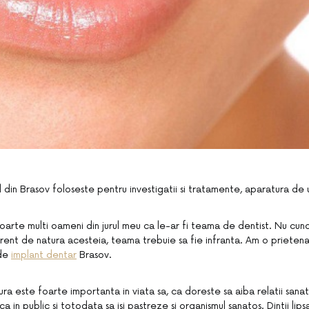
din Brasov foloseste pentru investigatii si tratamente, aparatura de 
foarte multi oameni din jurul meu ca le-ar fi teama de dentist. Nu cun
ferent de natura acesteia, teama trebuie sa fie infranta. Am o priete
 de
implant dentar
Brasov.
ra este foarte importanta in viata sa, ca doreste sa aiba relatii sanato
a in public si totodata sa isi pastreze si organismul sanatos. Dintii l