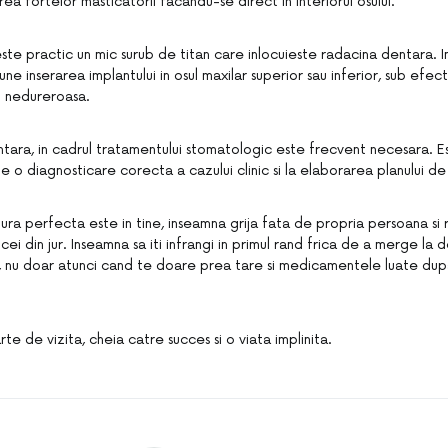
ea fortelor masticatorii facandu-se direct in interiorul osului.
ste practic un mic surub de titan care inlocuieste radacina dentara. I
une inserarea implantului in osul maxilar superior sau inferior, sub efect
 nedureroasa.
tara, in cadrul tratamentului stomatologic este frecvent necesara. E
 o diagnosticare corecta a cazului clinic si la elaborarea planului d
ura perfecta este in tine, inseamna grija fata de propria persoana si
 cei din jur. Inseamna sa iti infrangi in primul rand frica de a merge la den
ni, nu doar atunci cand te doare prea tare si medicamentele luate du
te de vizita, cheia catre succes si o viata implinita.