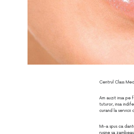
Centrul Class Med 
Am auzit insa pe 
tuturor, insa indi
curand la servicii
Mi-a spus ca dantu
rusine sa zambeasc