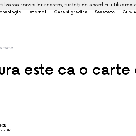
tilizarea serviciilor noastre, sunteți de acord cu utilizarea 
ehnologie
Internet
Casa si gradina
Sanatate
Cum s
atate
ura este ca o carte
ESCU
, 2016