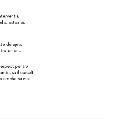
nterventia
ul anesteziei,
ste de ajutor
e tratament.
 respect pentru
tist, sa il consulti
pa ureche nu mai