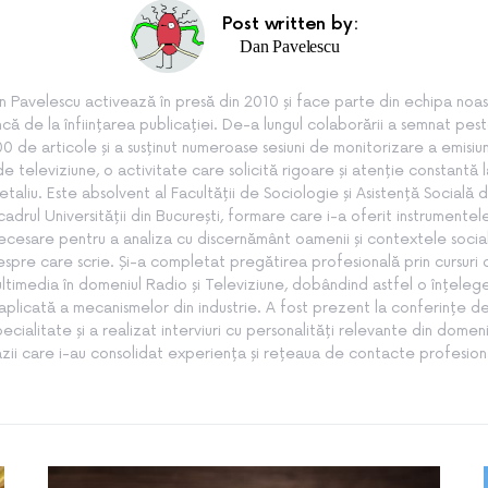
Post written by:
Dan Pavelescu
n Pavelescu activează în presă din 2010 și face parte din echipa noas
ncă de la înființarea publicației. De-a lungul colaborării a semnat pes
0 de articole și a susținut numeroase sesiuni de monitorizare a emisiun
de televiziune, o activitate care solicită rigoare și atenție constantă l
etaliu. Este absolvent al Facultății de Sociologie și Asistență Socială d
cadrul Universității din București, formare care i-a oferit instrumentel
ecesare pentru a analiza cu discernământ oamenii și contextele socia
spre care scrie. Și-a completat pregătirea profesională prin cursuri
ltimedia în domeniul Radio și Televiziune, dobândind astfel o înțeleg
aplicată a mecanismelor din industrie. A fost prezent la conferințe d
pecialitate și a realizat interviuri cu personalități relevante din domeni
zii care i-au consolidat experiența și rețeaua de contacte profesion