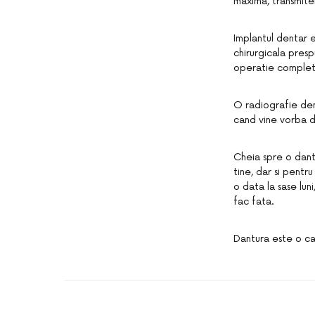
maxima, transmiter
Implantul dentar e
chirurgicala presp
operatie complet
O radiografie den
cand vine vorba de
Cheia spre o dant
tine, dar si pentru
o data la sase lu
fac fata.
Dantura este o car