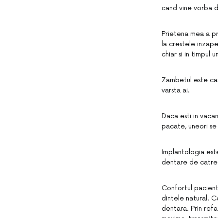
cand vine vorba d
Prietena mea a pre
la crestele inzape
chiar si in timpul 
Zambetul este cart
varsta ai.
Daca esti in vacan
pacate, uneori se 
Implantologia est
dentare de catre 
Confortul pacientu
dintele natural. C
dentara. Prin ref