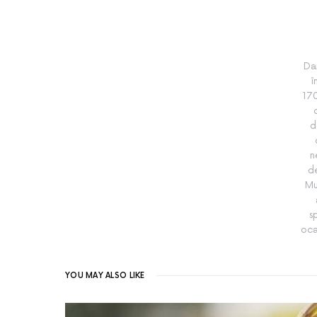
Da
î
170
d
n
de
Mu
s
oca
YOU MAY ALSO LIKE