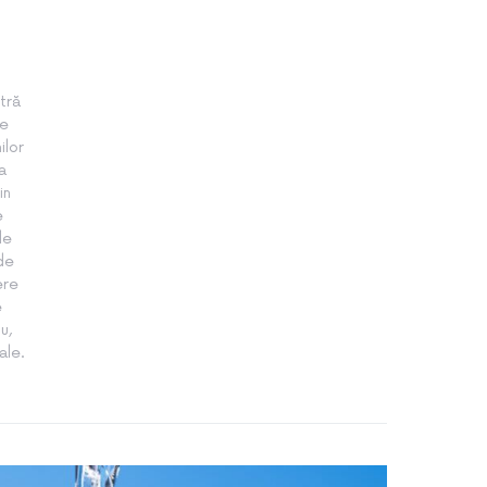
tră
te
ilor
a
in
e
le
 de
ere
e
u,
ale.