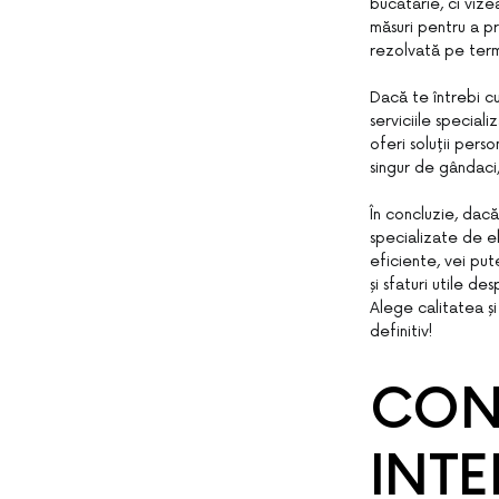
bucătărie, ci vizea
măsuri pentru a pr
rezolvată pe term
Dacă te întrebi c
serviciile special
oferi soluții pers
singur de gândaci,
În concluzie, dacă
specializate de e
eficiente, vei put
și sfaturi utile d
Alege calitatea 
definitiv!
CONT
INT