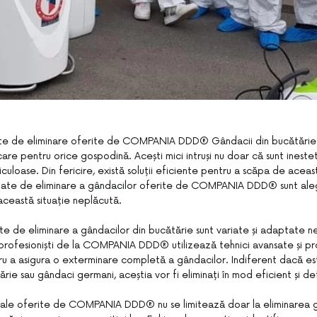
zate de eliminare oferite de COMPANIA DDD® Gândacii din bucătărie 
e pentru orice gospodină. Acești mici intruși nu doar că sunt inesteti
iculoase. Din fericire, există soluții eficiente pentru a scăpa de acea
alizate de eliminare a gândacilor oferite de COMPANIA DDD® sunt al
această situație neplăcută.
e de eliminare a gândacilor din bucătărie sunt variate și adaptate ne
 profesioniști de la COMPANIA DDD® utilizează tehnici avansate și p
ru a asigura o exterminare completă a gândacilor. Indiferent dacă e
ie sau gândaci germani, aceștia vor fi eliminați în mod eficient și defi
onale oferite de COMPANIA DDD® nu se limitează doar la eliminarea g