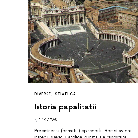
DIVERSE
STIATI CA
Istoria papalitatii
1.4K VIEWS
Preeminenta (primatul) episcopului Romei asupra
intregii Biserici Catolice, o institutie cunoscuta