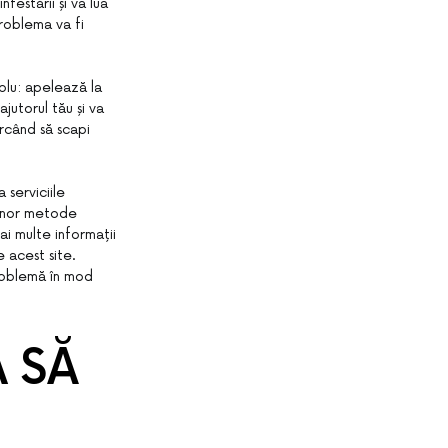
festării și va lua
problema va fi
plu: apelează la
jutorul tău și va
ercând să scapi
 serviciile
 unor metode
ai multe informații
e acest site.
roblemă în mod
 SĂ