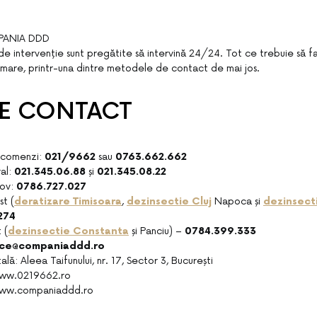
ANIA DDD
de intervenție sunt pregătite să intervină 24/24. Tot ce trebuie să f
ramare, printr-una dintre metodele de contact de mai jos.
DE CONTACT
 comenzi:
021/9662
sau
0763.662.662
ral:
021.345.06.88
și
021.345.08.22
fov:
0786.727.027
t (
deratizare Timisoara
,
dezinsectie Cluj
Napoca și
dezinsecti
274
 (
dezinsectie Constanta
și Panciu) –
0784.399.333
ice@companiaddd.ro
lă: Aleea Taifunului, nr. 17, Sector 3, București
www.0219662.ro
www.companiaddd.ro