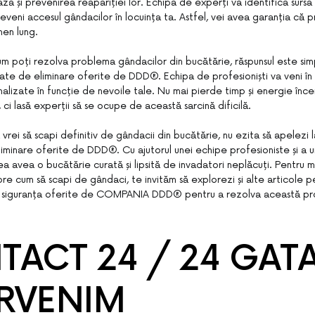
ză și prevenirea reapariției lor. Echipa de experți va identifica sursa in
eveni accesul gândacilor în locuința ta. Astfel, vei avea garanția că 
en lung.
um poți rezolva problema gândacilor din bucătărie, răspunsul este sim
izate de eliminare oferite de DDD®. Echipa de profesioniști va veni în a
onalizate în funcție de nevoile tale. Nu mai pierde timp și energie înc
 ci lasă experții să se ocupe de această sarcină dificilă.
 vrei să scapi definitiv de gândacii din bucătărie, nu ezita să apelezi la
liminare oferite de DDD®. Cu ajutorul unei echipe profesioniste și a
ea avea o bucătărie curată și lipsită de invadatori neplăcuți. Pentru m
espre cum să scapi de gândaci, te invităm să explorezi și alte articole p
și siguranța oferite de COMPANIA DDD® pentru a rezolva această p
ACT 24 / 24 GATA
ERVENIM