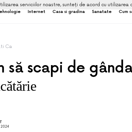
tilizarea serviciilor noastre, sunteți de acord cu utilizarea 
ehnologie
Internet
Casa si gradina
Sanatate
Cum s
ati Ca
să scapi de gânda
cătărie
IT
, 2024