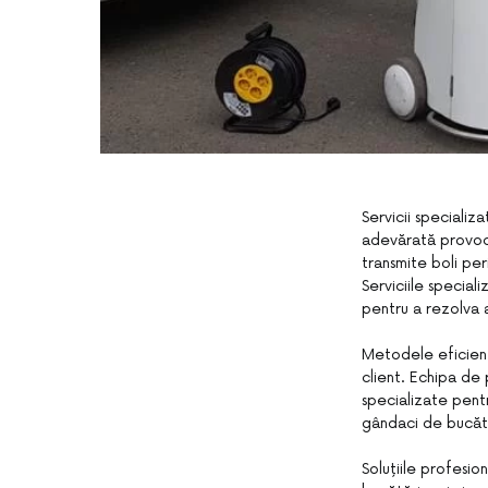
Servicii speciali
adevărată provocar
transmite boli per
Serviciile speci
pentru a rezolva 
Metodele eficient
client. Echipa de
specializate pent
gândaci de bucătăr
Soluțiile profesi