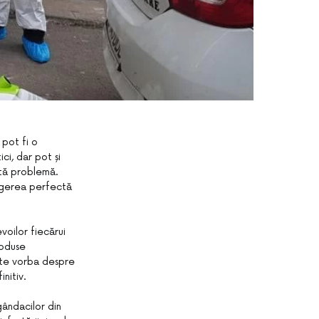
pot fi o
ci, dar pot și
stă problemă.
egerea perfectă
voilor fiecărui
roduse
ste vorba despre
nitiv.
ândacilor din