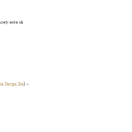
aceți este să
e Targu Jiu
) –