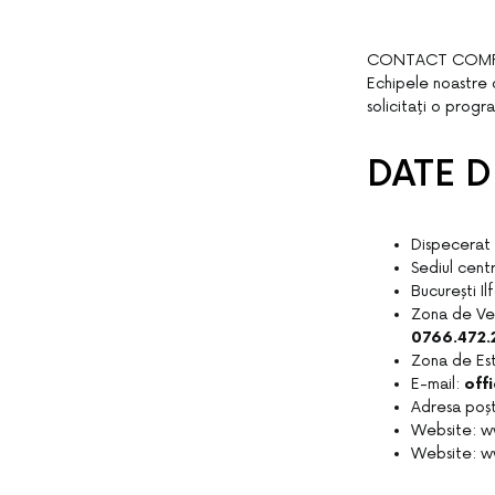
CONTACT COMP
Echipele noastre 
solicitați o prog
DATE 
Dispecerat
Sediul cent
București Il
Zona de Ves
0766.472.
Zona de Est
E-mail:
off
Adresa poșta
Website: 
Website: 