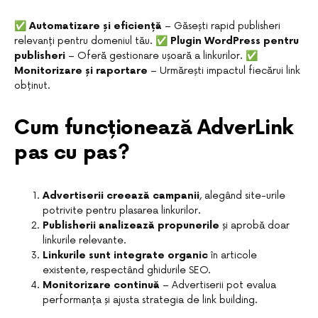
✅
Automatizare și eficiență
– Găsești rapid publisheri
relevanți pentru domeniul tău. ✅
Plugin WordPress pentru
publisheri
– Oferă gestionare ușoară a linkurilor. ✅
Monitorizare și raportare
– Urmărești impactul fiecărui link
obținut.
Cum funcționează AdverLink
pas cu pas?
Advertiserii creează campanii
, alegând site-urile
potrivite pentru plasarea linkurilor.
Publisherii analizează propunerile
și aprobă doar
linkurile relevante.
Linkurile sunt integrate organic
în articole
existente, respectând ghidurile SEO.
Monitorizare continuă
– Advertiserii pot evalua
performanța și ajusta strategia de link building.