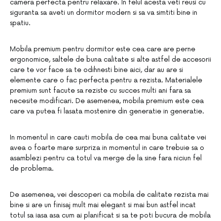
camera perfecta pentru relaxare. In felul acesta veti reusi cu
siguranta sa aveti un dormitor modern si sa va simtiti bine in
spatiu.
Mobila premium pentru dormitor este cea care are perne
ergonomice, saltele de buna calitate si alte astfel de accesorii
care te vor face sa te odihnesti bine aici, dar au are si
elemente care o fac perfecta pentru a rezista. Materialele
premium sunt facute sa reziste cu succes multi ani fara sa
necesite modificari. De asemenea, mobila premium este cea
care va putea fi lasata mostenire din generatie in generatie.
In momentul in care cauti mobila de cea mai buna calitate vei
avea o foarte mare surpriza in momentul in care trebuie sa o
asamblezi pentru ca totul va merge de la sine fara niciun fel
de problema.
De asemenea, vei descoperi ca mobila de calitate rezista mai
bine si are un finisaj mult mai elegant si mai bun astfel incat
totul sa iasa asa cum ai planificat si sa te poti bucura de mobila