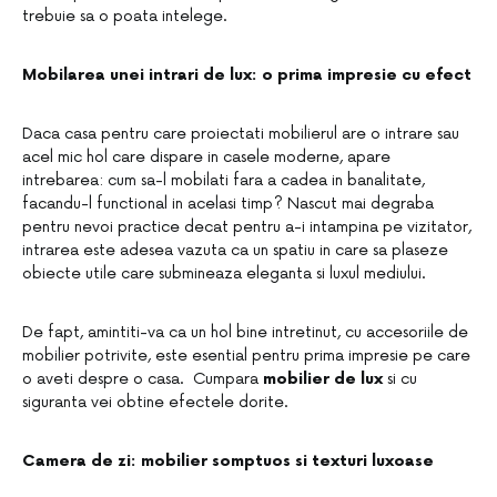
trebuie sa o poata intelege.
Mobilarea unei intrari de lux: o prima impresie cu efect
Daca casa pentru care proiectati mobilierul are o intrare sau
acel mic hol care dispare in casele moderne, apare
intrebarea: cum sa-l mobilati fara a cadea in banalitate,
facandu-l functional in acelasi timp? Nascut mai degraba
pentru nevoi practice decat pentru a-i intampina pe vizitator,
intrarea este adesea vazuta ca un spatiu in care sa plaseze
obiecte utile care submineaza eleganta si luxul mediului.
De fapt, amintiti-va ca un hol bine intretinut, cu accesoriile de
mobilier potrivite, este esential pentru prima impresie pe care
o aveti despre o casa. Cumpara
mobilier de lux
si cu
siguranta vei obtine efectele dorite.
Camera de zi: mobilier somptuos si texturi luxoase