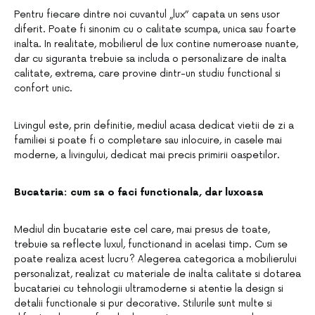
Pentru fiecare dintre noi cuvantul „lux” capata un sens usor
diferit. Poate fi sinonim cu o calitate scumpa, unica sau foarte
inalta. In realitate, mobilierul de lux contine numeroase nuante,
dar cu siguranta trebuie sa includa o personalizare de inalta
calitate, extrema, care provine dintr-un studiu functional si
confort unic.
Livingul este, prin definitie, mediul acasa dedicat vietii de zi a
familiei si poate fi o completare sau inlocuire, in casele mai
moderne, a livingului, dedicat mai precis primirii oaspetilor.
Bucataria: cum sa o faci functionala, dar luxoasa
Mediul din bucatarie este cel care, mai presus de toate,
trebuie sa reflecte luxul, functionand in acelasi timp. Cum se
poate realiza acest lucru? Alegerea categorica a mobilierului
personalizat, realizat cu materiale de inalta calitate si dotarea
bucatariei cu tehnologii ultramoderne si atentie la design si
detalii functionale si pur decorative. Stilurile sunt multe si