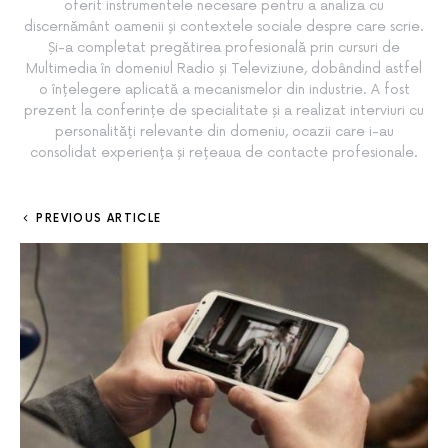
oferit instrumentele necesare pentru a analiza cu
discernământ oamenii și contextele sociale despre care scrie.
Și-a completat pregătirea profesională prin cursuri de
Multimedia în domeniul Radio și Televiziune, dobândind astfel
o înțelegere aplicată a mecanismelor din industrie. A fost
prezent la conferințe de specialitate și a realizat interviuri cu
personalități relevante din domeniu, ocazii care i-au
consolidat experiența și rețeaua de contacte profesionale.
PREVIOUS ARTICLE