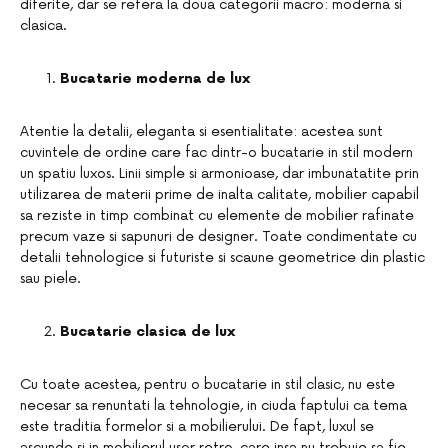
diferite, dar se refera la doua categorii macro: moderna si
clasica.
Bucatarie moderna de lux
Atentie la detalii, eleganta si esentialitate: acestea sunt
cuvintele de ordine care fac dintr-o bucatarie in stil modern
un spatiu luxos. Linii simple si armonioase, dar imbunatatite prin
utilizarea de materii prime de inalta calitate, mobilier capabil
sa reziste in timp combinat cu elemente de mobilier rafinate
precum vaze si sapunuri de designer. Toate condimentate cu
detalii tehnologice si futuriste si scaune geometrice din plastic
sau piele.
Bucatarie clasica de lux
Cu toate acestea, pentru o bucatarie in stil clasic, nu este
necesar sa renuntati la tehnologie, in ciuda faptului ca tema
este traditia formelor si a mobilierului. De fapt, luxul se
ascunde si in mobilierul usor retro, care insa nu trebuie sa fie