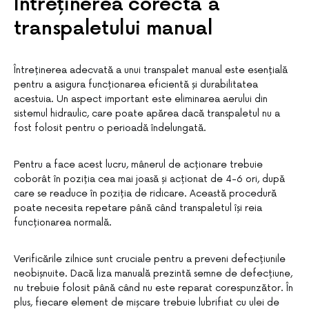
Întreținerea corectă a
transpaletului manual
Întreținerea adecvată a unui transpalet manual este esențială
pentru a asigura funcționarea eficientă și durabilitatea
acestuia. Un aspect important este eliminarea aerului din
sistemul hidraulic, care poate apărea dacă transpaletul nu a
fost folosit pentru o perioadă îndelungată.
Pentru a face acest lucru, mânerul de acționare trebuie
coborât în poziția cea mai joasă și acționat de 4-6 ori, după
care se readuce în poziția de ridicare. Această procedură
poate necesita repetare până când transpaletul își reia
funcționarea normală.
Verificările zilnice sunt cruciale pentru a preveni defecțiunile
neobișnuite. Dacă liza manuală prezintă semne de defecțiune,
nu trebuie folosit până când nu este reparat corespunzător. În
plus, fiecare element de mișcare trebuie lubrifiat cu ulei de