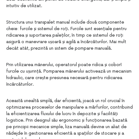
intuitiv de utilizat.
Structura unui transpalet manual include două componente
cheie: furcile și sistemul de roți. Furcile sunt esențiale pentru
ridicarea și suportarea paleților, în timp ce sistemul de roți
asigură o manevrare ușoară și agilă a încărcăturilor. Mai mult
decât atât, prezintă un sistem de pompare manuală.
Prin utilizarea mânerului, operatorul poate ridica și coborî
furcile cu ușurință. Pomparea mânerului activează un mecanism
hidraulic, care crește presiunea necesară pentru ridicarea
încărcăturilor.
Această unealtă simplă, dar eficientă, joacă un rol crucial în
optimizarea proceselor de manipulare a mărfurilor, contribuind
la eficientizarea fluxului de lucru în depozite și facilități
logistice. Prin designul său ergonomic și funcționarea bazată
pe principii mecanice simple, liza manuală devine un aliat de
nădejde în gestionarea eficientă a spațiilor de stocare și a