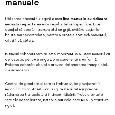
manuale
Utilizarea eficientă și sigură a unei
lize manuale cu ridicare
necesită respectarea unor reguli și tehnici specifice. Este
esențial să operăm transpaletul cu grijă, evitând acțiunile
bruste sau necontrolate, pentru a proteja atât echipamentul,
cât și încărcătura.
În timpul coborârii sarcinii, este important să ajustăm manerul cu
delicatețe, pentru a asigura o mișcare lentă și uniformă.
Evitarea coborârii abrupte previne deteriorarea transpaletului
și a încărcăturii.
Centrul de greutate al sarcinii trebuie să fie poziționat în
mijlocul furcilor. Acest lucru asigură stabilitate și previne
răsturnarea transpaletului în timpul ridicării. Trebuie evitate
sarcinile neechilibrate, instabile sau cele care nu au o structură
rigidă.