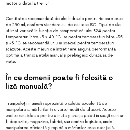
motor o dată la trei luni.
Cantitatea recomandată de ulei hidraulic pentru ridicare este
de 250 ml, conform standardului de calitate ISO. Tipul de ulei
utilizat variază în funcție de temperatură: ulei 32# pentru
temperaturi între -5 și 40 °C, iar pentru temperaturi între -35
și -5 °C, se recomandă un ulei special pentru temperaturi
scăzute. Aceste măsuri de întreținere asigură performanța
optimă a transpaletului manual și prelungesc durata sa de
viață.
În ce domenii poate fi folosită o
liză manuală?
Transpaleții manuali reprezintă o soluție excelentă de
manipulare a mărfurilor în diverse medii de afaceri. Aceste
unelte sunt ideale pentru a muta și aranja paleti în spații cum ar
fi depozite, magazine, fabrici, sau centre logistice, unde
manipularea eficientă și rapidă a mărfurilor este esențială.