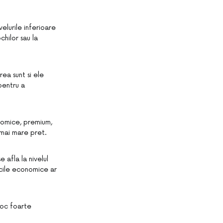
elurile inferioare
chilor sau la
ea sunt si ele
pentru a
onomice, premium,
 mai mare pret.
 afla la nivelul
arcile economice ar
loc foarte