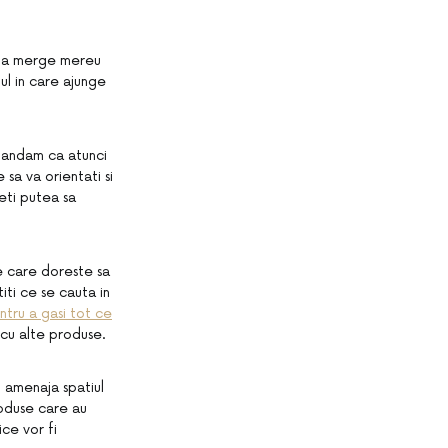
de a merge mereu
ul in care ajunge
mandam ca atunci
sa va orientati si
veti putea sa
e care doreste sa
iti ce se cauta in
ntru a gasi tot ce
i cu alte produse.
i amenaja spatiul
roduse care au
ce vor fi