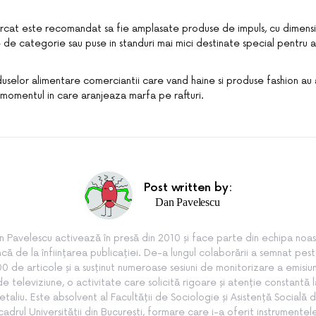
cat este recomandat sa fie amplasate produse de impuls, cu dimensiun
 de categorie sau puse in standuri mai mici destinate special pentru 
duselor alimentare comerciantii care vand haine si produse fashion au
momentul in care aranjeaza marfa pe rafturi.
Post written by:
Dan Pavelescu
n Pavelescu activează în presă din 2010 și face parte din echipa noas
ncă de la înființarea publicației. De-a lungul colaborării a semnat pes
0 de articole și a susținut numeroase sesiuni de monitorizare a emisiun
de televiziune, o activitate care solicită rigoare și atenție constantă l
etaliu. Este absolvent al Facultății de Sociologie și Asistență Socială d
cadrul Universității din București, formare care i-a oferit instrumentel