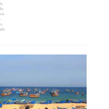
le
 de
ere
e
u,
ale.