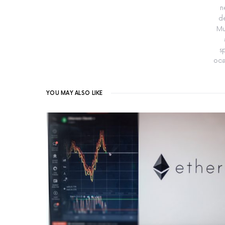
n
de
Mu
s
oca
YOU MAY ALSO LIKE