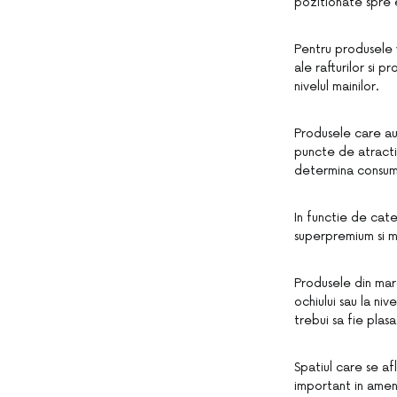
pozitionate spre 
Pentru produsele v
ale rafturilor si p
nivelul mainilor.
Produsele care au
puncte de atractie
determina consuma
In functie de cat
superpremium si m
Produsele din marc
ochiului sau la ni
trebui sa fie plasa
Spatiul care se af
important in amen