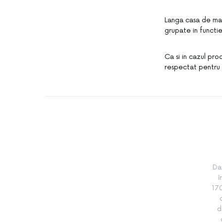
Langa casa de mar
grupate in functie
Ca si in cazul pro
respectat pentru 
Da
î
170
d