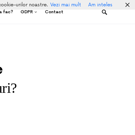
cookie-urilor noastre.
Vezi mai mult
Am inteles
a fac?
GDPR
Contact
e
uri?