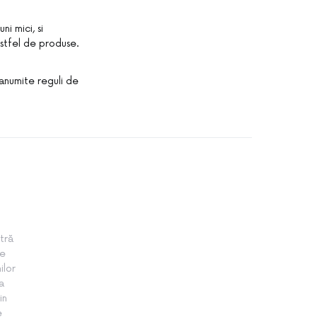
i mici, si
astfel de produse.
 anumite reguli de
tră
te
ilor
a
in
e