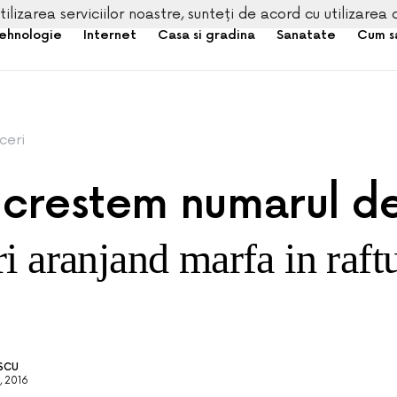
tilizarea serviciilor noastre, sunteți de acord cu utilizarea 
ehnologie
Internet
Casa si gradina
Sanatate
Cum s
ceri
crestem numarul d
i aranjand marfa in raft
ESCU
, 2016