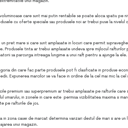
extremitatile unui magazin.
oluminoase care sunt mai putin rentabile se poate aloca spatiu pe niv
rodusele cu oferte speciale sau produsele noi ar trebui puse la nivelul o
 un pret mare si care sunt amplasate in locuri care permit supravegher
. Produsele tinta ar trebui amplasate undeva spre mijlocul rafturilor 
torii sa parcurga intreaga lungime a unui raft pentru a ajunge la ele.
egoria din care fac parte produsele pot fi clasificate in produse ec
edii. Expunerea marcilor se va face in ordine de la cel mai mic la cel
ile premium sau superpremium ar trebui amplasate pe rafturile care se
velul umarului, in zonele in care este permisa vizibilitatea maxima si m
te pe rafturile de jos.
la in zona casei de marcat determina vanzari destul de mari si are un 
ajarea unui magazin.