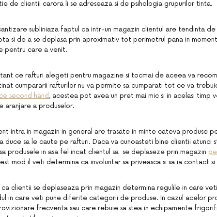
ie de clientii carora li se adreseaza si de psihologia grupurilor tinta.
rcantizare subliniaza faptul ca intr-un magazin clientul are tendinta 
ta si de a se deplasa prin aproximativ tot perimetrul pana in moment
e pentru care a venit.
tant ce rafturi alegeti pentru magazine si tocmai de aceea va reco
nat cumpararii rafturilor nu va permite sa cumparati tot ce va trebuie 
lice second hand
, acestea pot avea un pret mai mic si in acelasi timp 
 de aranjare a produselor.
ient intra in magazin in general are trasate in minte cateva produse p
a duce sa le caute pe rafturi. Daca va cunoasteti bine clientii atunci st
asa produsele in asa fel incat clientul sa se deplaseze prin magazin
pe
cest mod il veti determina ca involuntar sa priveasca si sa ia contact s
i ca clientii se deplaseaza prin magazin determina regulile in care vet
ul in care veti pune diferite categorii de produse. In cazul acelor p
ovizionare frecventa sau care rebuie sa stea in echipamente frigorifi