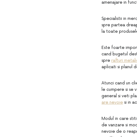
amenajare in funct
Specialistii in me
spre partea dreap
la toate produsel
Este foarte impor
cand bugetul desti
spre
rafturi meta
aplicati si planul
Atunci cand un cl
le cumpere si se v
general si veti pl
are nevoie
si in a
Modul in care stit
de vanzare si mod
nevoie de o reapr