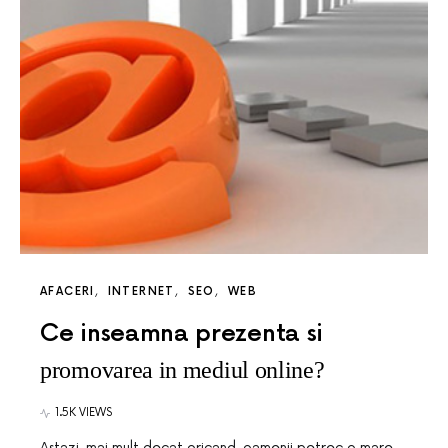
AFACERI
INTERNET
SEO
WEB
Ce inseamna prezenta si
promovarea in mediul online?
1.5K VIEWS
Astazi, mai mult decat oricand, oamenii petrec o mare