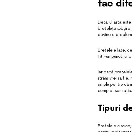
fac dif
Detaliul ăsta est
breteluță subțire
devine o problemă 
Bretelele late, d
într-un punct, ci 
Iar dacă bretelele
strâns vrei să fie
simplu pentru că n
complet senzația.
Tipuri d
Bretelele clasice,