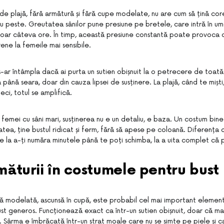
t de plajă, fără armătură și fără cupe modelate, nu are cum să țină co
u peste. Greutatea sânilor pune presiune pe bretele, care intră în ume
ar câteva ore. În timp, această presiune constantă poate provoca d
rene la femeile mai sensibile.
ar întâmpla dacă ai purta un sutien obișnuit la o petrecere de toată 
ă până seara, doar din cauza lipsei de susținere. La plajă, când te miști,
eci, totul se amplifică.
emei cu sâni mari, susținerea nu e un detaliu, e baza. Un costum bine
atea, ține bustul ridicat și ferm, fără să apese pe coloană. Diferența 
 de la a-ți număra minutele până te poți schimba, la a uita complet că 
măturii în costumele pentru bust
ă modelată, ascunsă în cupă, este probabil cel mai important element
st generos. Funcționează exact ca într-un sutien obișnuit, doar că ma
or. Sârma e îmbrăcată într-un strat moale care nu se simte pe piele și c