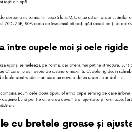
i ieșit din apă.
de costume nu se mai limitează la S, M, L, ci au sistem propriu, similar cu
pul 70D, 75E, 80F, ceea ce înseamnă că poți găsi exact ce ți se potriv
a între cupele moi și cele rigide
ză ușor și se mulează pe formă, dar oferă mai puțină structură. Sunt 
au C, care nu au nevoie de susținere maximă. Cupele rigide, în schim
ind ideale pentru sâni mari care au nevoie de un suport clar definit.
 combină acum cele două tipuri, oferind cupe semirigide care îmbină 
 opțiune bună pentru cine vrea ceva între lejeritate și fermitate, fără
păsător.
e cu bretele groase și ajust