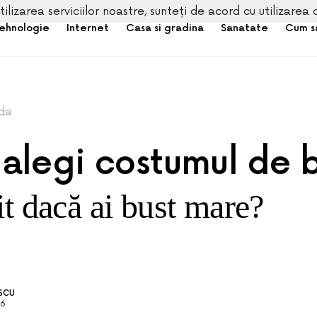
tilizarea serviciilor noastre, sunteți de acord cu utilizarea 
ehnologie
Internet
Casa si gradina
Sanatate
Cum s
da
alegi costumul de 
it dacă ai bust mare?
ESCU
26