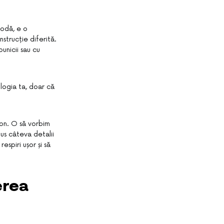
modă, e o
strucție diferită.
unicii sau cu
logia ta, doar că
lon. O să vorbim
lus câteva detalii
spiri ușor și să
erea