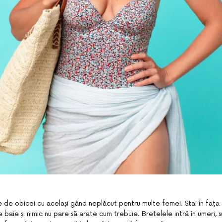
ne de obicei cu același gând neplăcut pentru multe femei. Stai în fața og
 baie și nimic nu pare să arate cum trebuie. Bretelele intră în umeri, su