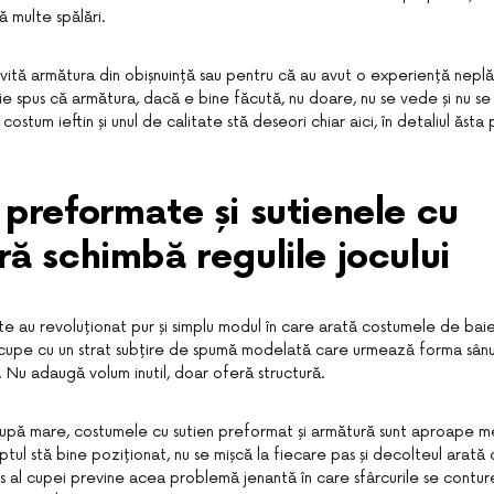
ă multe spălări.
vită armătura din obișnuință sau pentru că au avut o experiență nepl
uie spus că armătura, dacă e bine făcută, nu doare, nu se vede și nu 
costum ieftin și unul de calitate stă deseori chiar aici, în detaliul ăsta 
preformate și sutienele cu
ă schimbă regulile jocului
 au revoluționat pur și simplu modul în care arată costumele de bai
cupe cu un strat subțire de spumă modelată care urmează forma sânului 
 Nu adaugă volum inutil, doar oferă structură.
upă mare, costumele cu sutien preformat și armătură sunt aproape 
tul stă bine poziționat, nu se mișcă la fiecare pas și decolteul arată cu
s al cupei previne acea problemă jenantă în care sfârcurile se conture