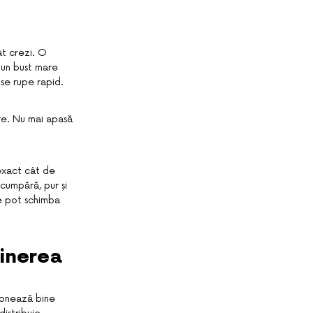
ât crezi. O
 un bust mare
 se rupe rapid.
are. Nu mai apasă
 exact cât de
cumpără, pur și
re pot schimba
ținerea
ționează bine