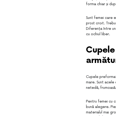
forma chiar și dup
Sunt femei care e
prost croit. Treb
Diferența între un 
cu ochiul liber.
Cupele 
armătur
Cupele preformate
mare. Sunt acele 
netedă, frumoasă.
Pentru femei cu c
bună alegere. Piep
materialul mai gro