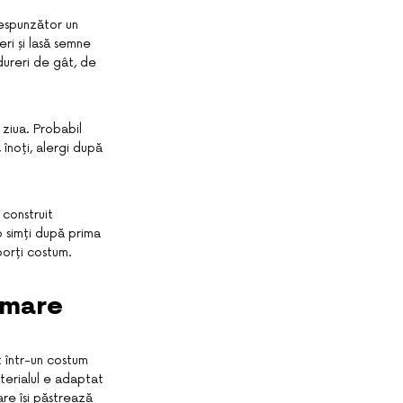
respunzător un
ri și lasă semne
ureri de gât, de
ziua. Probabil
 înoți, alergi după
 construit
o simți după prima
porți costum.
 mare
 într-un costum
terialul e adaptat
are își păstrează