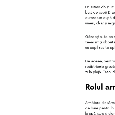
Un sutien obișnui
bust de cupă D sa
dureroase după do
umeri, chiar și mig
Gândește-te ce s-
te-ai simți obosit
un copil sau te apl
De aceea, pentru f
redistribuie greut
zi la plajă. Treci
Rolul ar
Armătura din sârm
de baie pentru bu
la apă, sare și cl