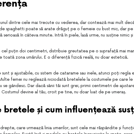
erența
e unul dintre cele mai trecute cu vederea, dar contează mai mult dec
 de spaghetti poate să arate drăguț pe o femeie cu bust mic, dar pe
serioasă în câteva minute. Intră în piele, lasă urme, nu susține nimic și
e cel puțin doi centimetri, distribuie greutatea pe o suprafață mai m
pe toată zona umărului. E o diferență fizică reală, nu doar estetică.
 sunt și ajustabile, cu sistem de catarame sau inele, atunci poți regla
. Multe femei nu reglează niciodată bretelele la costumele pe care le 
u se gândesc. Dar dacă sânii tăi sunt grei, primii centimetri de ajusta
 Costumul devine al tău, croit pe tine, nu doar luat de pe umeraș.
e bretele și cum influențează sus
 drepte, care urmează linia umerilor, sunt cele mai răspândite și func