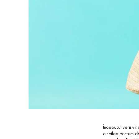
Începutul verii vi
cincilea costum de