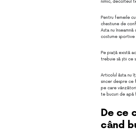
nimic, decolteul t
Pentru femeile cu
chestiune de confo
Asta nu înseamnă c
costume sportive c
Pe piață există a
trebuie să știi ce s
Articolul ăsta nu 
sincer despre ce f
pe care vânzători
te bucuri de apă f
De ce c
când bu