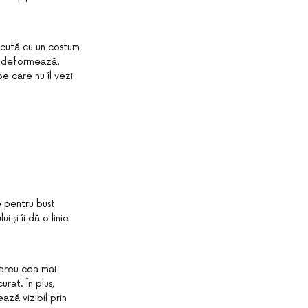
ăcută cu un costum
se deformează.
pe care nu îl vezi
e pentru bust
și îi dă o linie
mereu cea mai
rat. În plus,
ază vizibil prin