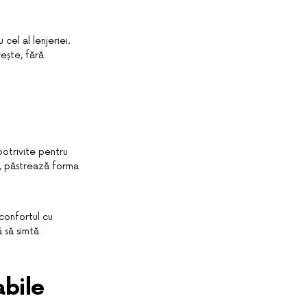
 cel al lenjeriei.
ește, fără
potrivite pentru
b, păstrează forma
confortul cu
 să simtă
abile