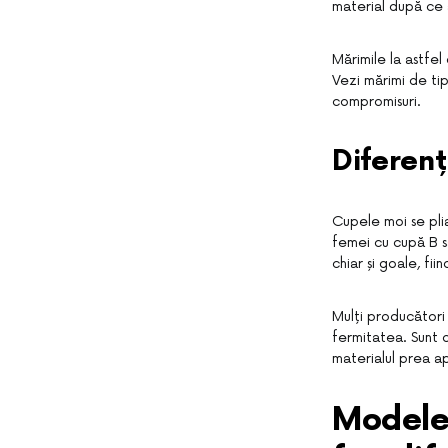
material după ce a
Mărimile la astfel 
Vezi mărimi de ti
compromisuri.
Diferenț
Cupele moi se plia
femei cu cupă B s
chiar și goale, fi
Mulți producători
fermitatea. Sunt o
materialul prea a
Modelel