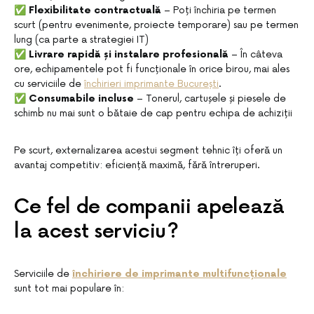
✅
Flexibilitate contractuală
– Poți închiria pe termen
scurt (pentru evenimente, proiecte temporare) sau pe termen
lung (ca parte a strategiei IT)
✅
Livrare rapidă și instalare profesională
– În câteva
ore, echipamentele pot fi funcționale în orice birou, mai ales
cu serviciile de
închirieri imprimante București
.
✅
Consumabile incluse
– Tonerul, cartușele și piesele de
schimb nu mai sunt o bătaie de cap pentru echipa de achiziții
Pe scurt, externalizarea acestui segment tehnic îți oferă un
avantaj competitiv: eficiență maximă, fără întreruperi.
Ce fel de companii apelează
la acest serviciu?
Serviciile de
închiriere de imprimante multifuncționale
sunt tot mai populare în: