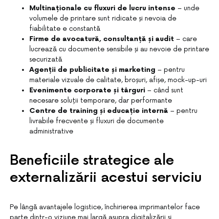
Multinaționale cu fluxuri de lucru intense
– unde
volumele de printare sunt ridicate și nevoia de
fiabilitate e constantă
Firme de avocatură, consultanță și audit
– care
lucrează cu documente sensibile și au nevoie de printare
securizată
Agenții de publicitate și marketing
– pentru
materiale vizuale de calitate, broșuri, afișe, mock-up-uri
Evenimente corporate și târguri
– când sunt
necesare soluții temporare, dar performante
Centre de training și educație internă
– pentru
livrabile frecvente și fluxuri de documente
administrative
Beneficiile strategice ale
externalizării acestui serviciu
Pe lângă avantajele logistice, închirierea imprimantelor face
parte dintr-o viziune mai largă asupra digitalizării și