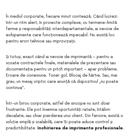
În mediul corporate, fiecare minut contează. Când lucrezi
într-un ritm alert, în proiecte complexe, cu termene-limită
ferme și responsabilități interdepartamentale, ai nevoie de
echipamente care funcționează impecabil. Nu există loc
pentru erori tehnice sau improvizații.
Și totuși, exact când ai nevoie de imprimantă – pentru a
scoate contractele finale, materialele de prezentare sau
documentația pentru un pitch important – apar probleme.
Eroare de conexiune. Toner gol. Blocaj de hârtie. Sau, mai
grav, un mesaj criptic care anunță că dispozitivul „nu poate
continua”.
Într-un birou corporate, astfel de sincope nu sunt doar
frustrante. Ele pot însemna oportunități ratate, întâlniri
decalate, sau chiar pierderea unui client. Din fericire, există o
soluție simplă și scalabilă, care îți poate aduce control și
predictibilitate:
închirierea de imprimante profesionale
.