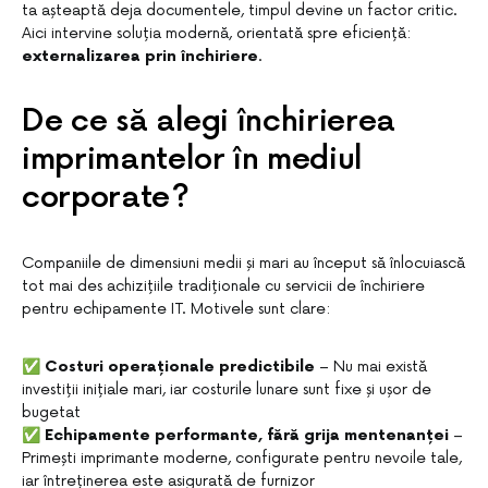
ta așteaptă deja documentele, timpul devine un factor critic.
Aici intervine soluția modernă, orientată spre eficiență:
externalizarea prin închiriere
.
De ce să alegi închirierea
imprimantelor în mediul
corporate?
Companiile de dimensiuni medii și mari au început să înlocuiască
tot mai des achizițiile tradiționale cu servicii de închiriere
pentru echipamente IT. Motivele sunt clare:
✅
Costuri operaționale predictibile
– Nu mai există
investiții inițiale mari, iar costurile lunare sunt fixe și ușor de
bugetat
✅
Echipamente performante, fără grija mentenanței
–
Primești imprimante moderne, configurate pentru nevoile tale,
iar întreținerea este asigurată de furnizor