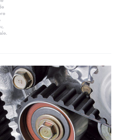
le
 de
ere
e
u,
ale.