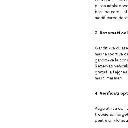
putea intalni disc
banii pe care i-a
modificarea datel
3. Rezervati ce
Ganditi-va cu aten
masina sportiva d
ganditi-va la cons
Rezervati vehiculu
gratuit la tejghea
masini mai mari!
4. Verificati op
Asigurati-va ca in
trebuie sa mergeti
pentru un kilometr