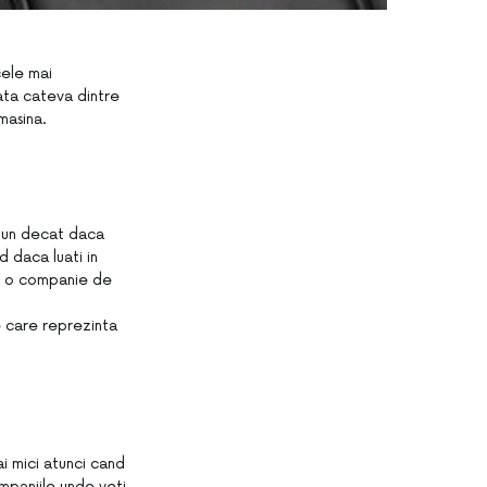
cele mai
Iata cateva dintre
masina.
 bun decat daca
d daca luati in
ati o companie de
e care reprezinta
ai mici atunci cand
mpaniile unde veti