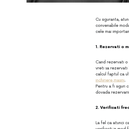
Cu siguranta, atun
convenabile modali
cele mai important
1. Rezervati o m
Cand rezervati o 
vreti sa rezervati
calcul faptul ca u
inchiriere masini
.
Pentru a fi sigur
dovada rezervarii
2. Verificati fr
La fel ca atunci ca
verificati in mod 