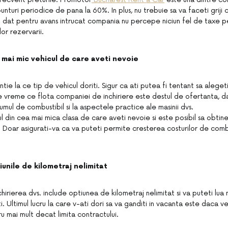
ounturi periodice de pana la 60%. In plus, nu trebuie sa va faceti griji
ti dat pentru avans intrucat compania nu percepe niciun fel de taxe p
or rezervarii.
l mai mic vehicul de care aveti nevoie
tie la ce tip de vehicul doriti. Sigur ca ati putea fi tentant sa aleget
e vreme ce flota companiei de inchiriere este destul de ofertanta, d
umul de combustibil si la aspectele practice ale masinii dvs.
l din cea mai mica clasa de care aveti nevoie si este posibil sa obtin
! Doar asigurati-va ca va puteti permite cresterea costurilor de combu
tiunile de kilometraj nelimitat
chirierea dvs. include optiunea de kilometraj nelimitat si va puteti lua
. Ultimul lucru la care v-ati dori sa va ganditi in vacanta este daca veti
u mai mult decat limita contractului.