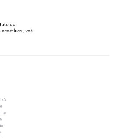
itate de
acest lucru, veti
tră
te
ilor
a
in
e