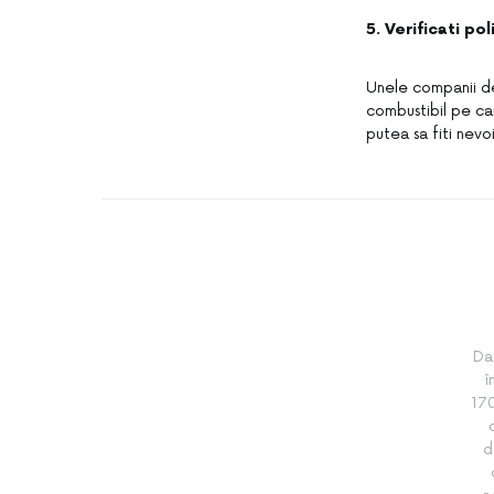
5. Verificati po
Unele companii de 
combustibil pe car
putea sa fiti nevo
Da
î
170
d