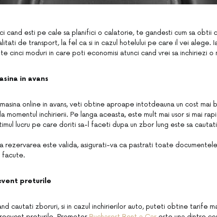
ci cand esti pe cale sa planifici o calatorie, te gandesti cum sa obtii 
tati de transport, la fel ca si in cazul hotelului pe care il vei alege. 
e cinci moduri in care poti economisi atunci cand vrei sa inchiriezi o 
asina in avans
masina online in avans, veti obtine aproape intotdeauna un cost mai
 la momentul inchirierii. Pe langa aceasta, este mult mai usor si mai rapi
ltimul lucru pe care doriti sa-l faceti dupa un zbor lung este sa caut
i ca rezervarea este valida, asigurati-va ca pastrati toate documentel
 facute.
ecvent preturile
nd cautati zboruri, si in cazul inchirierilor auto, puteti obtine tarife m
frecvent preturile. Promotor
Bucharest Rent a Car
este una dintre co