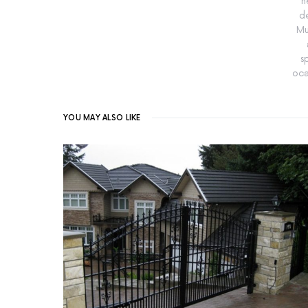
n
de
Mu
s
oca
YOU MAY ALSO LIKE