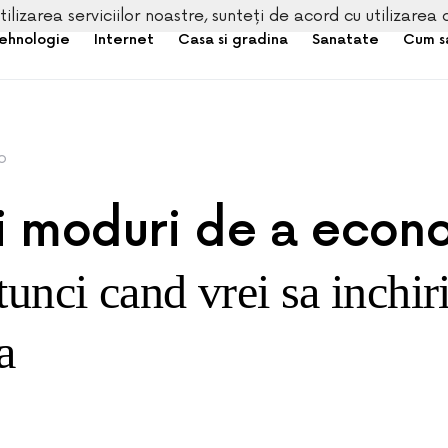
tilizarea serviciilor noastre, sunteți de acord cu utilizarea 
ehnologie
Internet
Casa si gradina
Sanatate
Cum s
o
i moduri de a econo
tunci cand vrei sa inchir
a