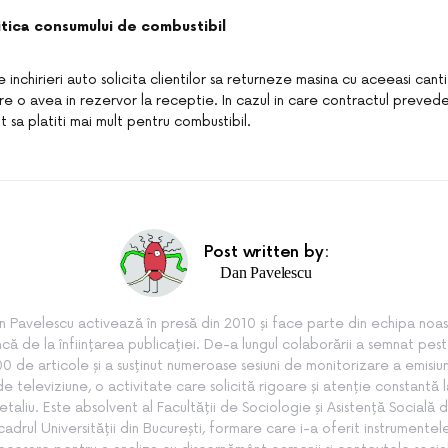
litica consumului de combustibil
inchirieri auto solicita clientilor sa returneze masina cu aceeasi cant
e o avea in rezervor la receptie. In cazul in care contractul prevede 
it sa platiti mai mult pentru combustibil.
Post written by:
Dan Pavelescu
n Pavelescu activează în presă din 2010 și face parte din echipa noas
ncă de la înființarea publicației. De-a lungul colaborării a semnat pes
0 de articole și a susținut numeroase sesiuni de monitorizare a emisiun
de televiziune, o activitate care solicită rigoare și atenție constantă l
etaliu. Este absolvent al Facultății de Sociologie și Asistență Socială d
cadrul Universității din București, formare care i-a oferit instrumentel