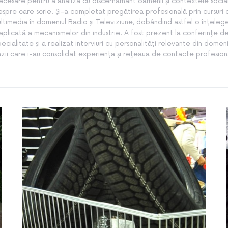
ecesare pentru a analiza cu discernământ oamenii și contextele socia
spre care scrie. Și-a completat pregătirea profesională prin cursuri
ltimedia în domeniul Radio și Televiziune, dobândind astfel o înțeleg
aplicată a mecanismelor din industrie. A fost prezent la conferințe d
pecialitate și a realizat interviuri cu personalități relevante din domeni
zii care i-au consolidat experiența și rețeaua de contacte profesion