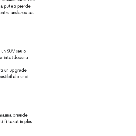
 ca puteti pierde
entru anularea sau
i un SUV sau o
ar intotdeauna
eti un upgrade
stibil ale unei
 masina oriunde
 fi taxat in plus