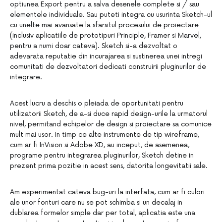
optiunea Export pentru a salva desenele complete si / sau
elementele individuale. Sau puteti integra cu usurinta Sketch-ul
cu unelte mai avansate la sfarsitul procesului de proiectare
(inclusiv aplicatiile de prototipuri Principle, Framer si Marvel,
pentru a numi doar cateva). Sketch si-a dezvoltat o
adevarata reputatie din incurajarea si sustinerea unei intregi
comunitati de dezvoltatori dedicati construirii pluginurilor de
integrare.
Acest lucru a deschis o pleiada de oportunitati pentru
utilizatorii Sketch, de a-si duce rapid design-urile la urmatorul
nivel, permitand echipelor de design si proiectare sa comunice
mult mai usor. In timp ce alte instrumente de tip wireframe,
cum ar fi InVision si Adobe XD, au inceput, de asemenea,
programe pentru integrarea pluginurilor, Sketch detine in
prezent prima pozitie in acest sens, datorita longevitatii sale.
Am experimentat cateva bug-uri la interfata, cum ar fi culori
ale unor fonturi care nu se pot schimba si un decalaj in
dublarea formelor simple dar per total, aplicatia este una