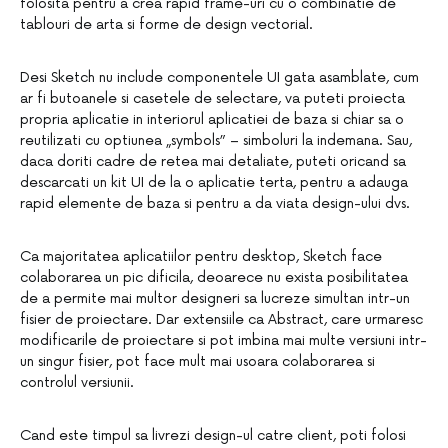
folosita pentru a crea rapid frame-uri cu o combinatie de
tablouri de arta si forme de design vectorial.
Desi Sketch nu include componentele UI gata asamblate, cum
ar fi butoanele si casetele de selectare, va puteti proiecta
propria aplicatie in interiorul aplicatiei de baza si chiar sa o
reutilizati cu optiunea „symbols” – simboluri la indemana. Sau,
daca doriti cadre de retea mai detaliate, puteti oricand sa
descarcati un kit UI de la o aplicatie terta, pentru a adauga
rapid elemente de baza si pentru a da viata design-ului dvs.
Ca majoritatea aplicatiilor pentru desktop, Sketch face
colaborarea un pic dificila, deoarece nu exista posibilitatea
de a permite mai multor designeri sa lucreze simultan intr-un
fisier de proiectare. Dar extensiile ca Abstract, care urmaresc
modificarile de proiectare si pot imbina mai multe versiuni intr-
un singur fisier, pot face mult mai usoara colaborarea si
controlul versiunii.
Cand este timpul sa livrezi design-ul catre client, poti folosi