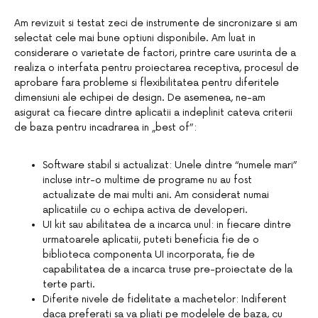
Am revizuit si testat zeci de instrumente de sincronizare si am
selectat cele mai bune optiuni disponibile. Am luat in
considerare o varietate de factori, printre care usurinta de a
realiza o interfata pentru proiectarea receptiva, procesul de
aprobare fara probleme si flexibilitatea pentru diferitele
dimensiuni ale echipei de design. De asemenea, ne-am
asigurat ca fiecare dintre aplicatii a indeplinit cateva criterii
de baza pentru incadrarea in „best of”:
Software stabil si actualizat: Unele dintre “numele mari”
incluse intr-o multime de programe nu au fost
actualizate de mai multi ani. Am considerat numai
aplicatiile cu o echipa activa de developeri.
UI kit sau abilitatea de a incarca unul: in fiecare dintre
urmatoarele aplicatii, puteti beneficia fie de o
biblioteca componenta UI incorporata, fie de
capabilitatea de a incarca truse pre-proiectate de la
terte parti.
Diferite nivele de fidelitate a machetelor: Indiferent
daca preferati sa va pliati pe modelele de baza, cu