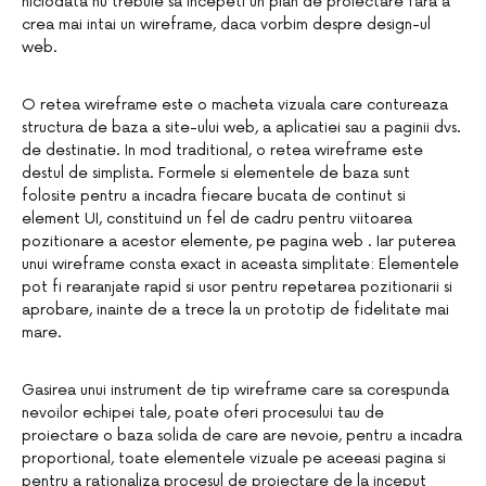
niciodata nu trebuie sa incepeti un plan de proiectare fara a
crea mai intai un wireframe, daca vorbim despre design-ul
web.
O retea wireframe este o macheta vizuala care contureaza
structura de baza a site-ului web, a aplicatiei sau a paginii dvs.
de destinatie. In mod traditional, o retea wireframe este
destul de simplista. Formele si elementele de baza sunt
folosite pentru a incadra fiecare bucata de continut si
element UI, constituind un fel de cadru pentru viitoarea
pozitionare a acestor elemente, pe pagina web . Iar puterea
unui wireframe consta exact in aceasta simplitate: Elementele
pot fi rearanjate rapid si usor pentru repetarea pozitionarii si
aprobare, inainte de a trece la un prototip de fidelitate mai
mare.
Gasirea unui instrument de tip wireframe care sa corespunda
nevoilor echipei tale, poate oferi procesului tau de
proiectare o baza solida de care are nevoie, pentru a incadra
proportional, toate elementele vizuale pe aceeasi pagina si
pentru a rationaliza procesul de proiectare de la inceput