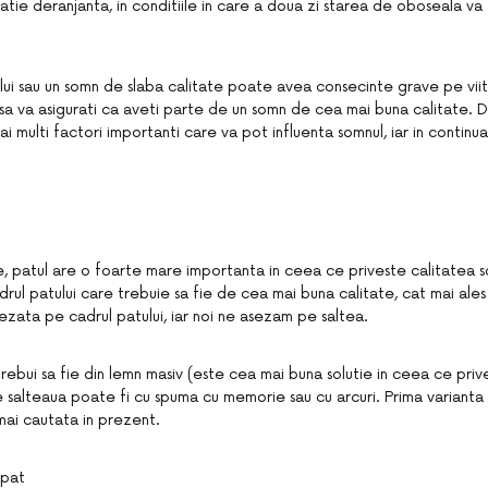
uatie deranjanta, in conditiile in care a doua zi starea de oboseala va 
nului sau un somn de slaba calitate poate avea consecinte grave pe vii
sa va asigurati ca aveti parte de un somn de cea mai buna calitate. 
ai multi factori importanti care va pot influenta somnul, iar in conti
, patul are o foarte mare importanta in ceea ce priveste calitatea som
drul patului care trebuie sa fie de cea mai buna calitate, cat mai ales
ezata pe cadrul patului, iar noi ne asezam pe saltea.
trebui sa fie din lemn masiv (este cea mai buna solutie in ceea ce priv
e salteaua poate fi cu spuma cu memorie sau cu arcuri. Prima varianta 
mai cautata in prezent.
 pat