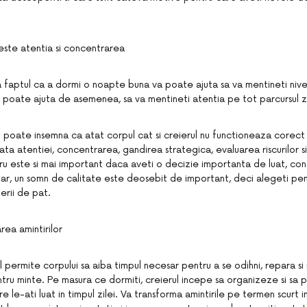
ste atentia si concentrarea
a faptul ca a dormi o noapte buna va poate ajuta sa va mentineti nive
 poate ajuta de asemenea, sa va mentineti atentia pe tot parcursul zi
 poate insemna ca atat corpul cat si creierul nu functioneaza corect 
a atentiei, concentrarea, gandirea strategica, evaluarea riscurilor s
ru este si mai important daca aveti o decizie importanta de luat, cond
dar, un somn de calitate este deosebit de important, deci alegeti pen
erii de pat.
rea amintirilor
permite corpului sa aiba timpul necesar pentru a se odihni, repara si 
entru minte. Pe masura ce dormiti, creierul incepe sa organizeze si s
e le-ati luat in timpul zilei. Va transforma amintirile pe termen scurt i