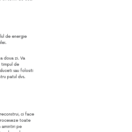
lul de energie
lei.
a doua zi. Va
i timpul de
uceti sau folositi
tru patul dvs.
reconstrui, ci face
a proceseze toate
n amintiri pe