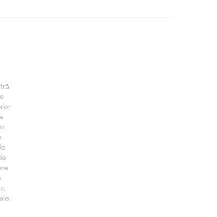
tră
te
ilor
a
in
e
le
 de
ere
e
u,
ale.