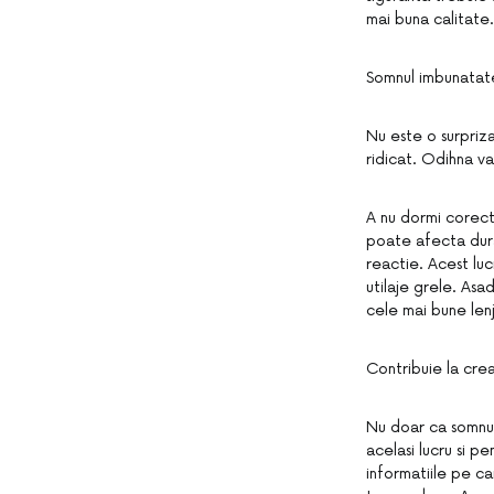
mai buna calitate.
Somnul imbunatate
Nu este o surpriz
ridicat. Odihna va
A nu dormi corect
poate afecta durat
reactie. Acest luc
utilaje grele. Asa
cele mai bune lenj
Contribuie la crea
Nu doar ca somnul 
acelasi lucru si p
informatiile pe car