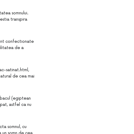
tatea somnului.
estia transpira
 sunt confectionate
ilitatea de a
-satinat.html,
natural de cea mai
mbacul (egiptean
 pat, astfel ca nu
cta somnul, cu
de un somn de cea