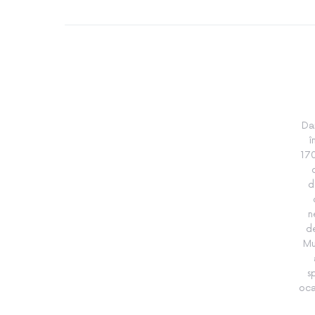
Da
î
170
d
n
de
Mu
s
oca