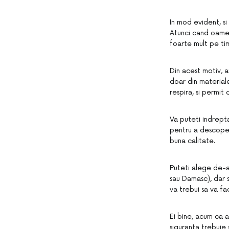
In mod evident, s
Atunci cand oameni
foarte mult pe tim
Din acest motiv, a
doar din materiale
respira, si permit c
Va puteti indrep
pentru a descoper
buna calitate.
Puteti alege de-a
sau Damasc), dar s
va trebui sa va fac
Ei bine, acum ca 
siguranta trebuie