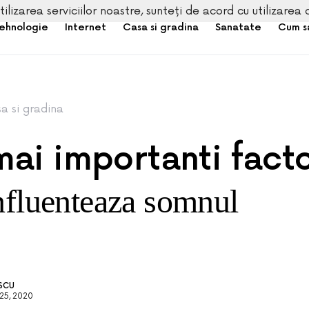
tilizarea serviciilor noastre, sunteți de acord cu utilizarea 
ehnologie
Internet
Casa si gradina
Sanatate
Cum s
a si gradina
mai importanti facto
nfluenteaza somnul
ESCU
25, 2020