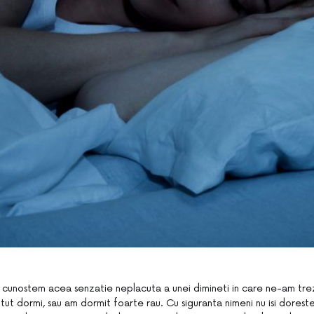
i cunostem acea senzatie neplacuta a unei dimineti in care ne-am tre
ut dormi, sau am dormit foarte rau. Cu siguranta nimeni nu isi dorest