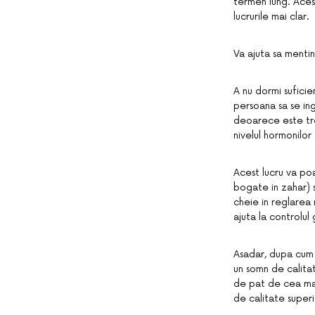
termen lung. Acest
lucrurile mai clar.
Va ajuta sa menti
A nu dormi sufici
persoana sa se in
deoarece este tre
nivelul hormonilo
Acest lucru va po
bogate in zahar) si
cheie in reglarea
ajuta la controlul 
Asadar, dupa cum 
un somn de calitat
de pat de cea mai
de calitate superi