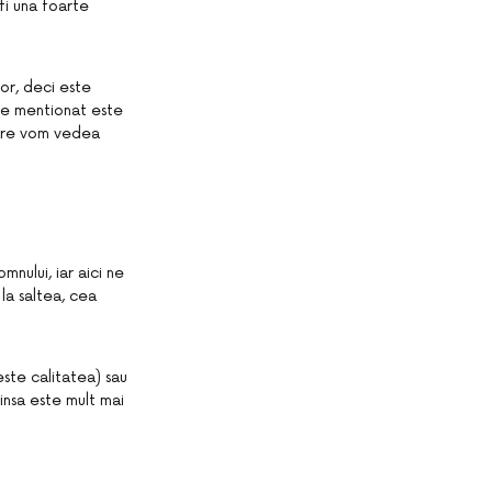
fi una foarte
tor, deci este
De mentionat este
nuare vom vedea
nului, iar aici ne
 la saltea, cea
este calitatea) sau
insa este mult mai