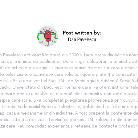
Post written by:
Dan Pavelescu
n Pavelescu activează în presă din 2010 și face parte din echipa noas
ncă de la înființarea publicației. De-a lungul colaborării a semnat pes
0 de articole și a susținut numeroase sesiuni de monitorizare a emisiun
de televiziune, o activitate care solicită rigoare și atenție constantă l
etaliu. Este absolvent al Facultății de Sociologie și Asistență Socială d
cadrul Universității din București, formare care i-a oferit instrumentel
ecesare pentru a analiza cu discernământ oamenii și contextele socia
spre care scrie. Și-a completat pregătirea profesională prin cursuri
ltimedia în domeniul Radio și Televiziune, dobândind astfel o înțeleg
aplicată a mecanismelor din industrie. A fost prezent la conferințe d
pecialitate și a realizat interviuri cu personalități relevante din domeni
zii care i-au consolidat experiența și rețeaua de contacte profesion