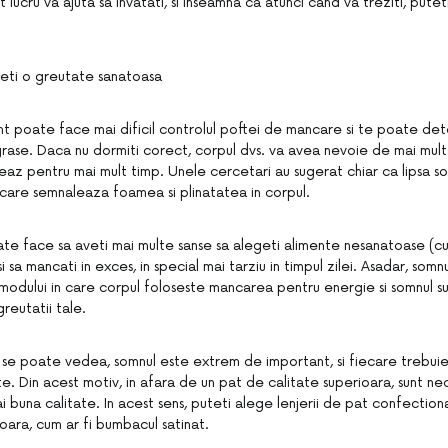
 lucru va ajuta sa invatati, si inseamna ca atunci cand va treziti, put
neti o greutate sanatoasa
ent poate face mai dificil controlul poftei de mancare si te poate de
grase. Daca nu dormiti corect, corpul dvs. va avea nevoie de mai mult
az pentru mai mult timp. Unele cercetari au sugerat chiar ca lipsa s
r care semnaleaza foamea si plinatatea in corpul.
ate face sa aveti mai multe sanse sa alegeti alimente nesanatoase (cu
 sa mancati in exces, in special mai tarziu in timpul zilei. Asadar, somn
 modului in care corpul foloseste mancarea pentru energie si somnul su
greutatii tale.
se poate vedea, somnul este extrem de important, si fiecare trebuie
e. Din acest motiv, in afara de un pat de calitate superioara, sunt nec
 buna calitate. In acest sens, puteti alege lenjerii de pat confection
oara, cum ar fi bumbacul satinat.