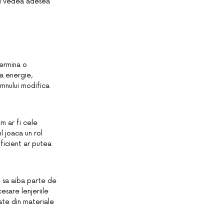
eti vedea adesea
termina o
a energie,
omnului modifica
m ar fi cele
ul joaca un rol
ficient ar putea
 sa aiba parte de
esare lenjeriile
ate din materiale