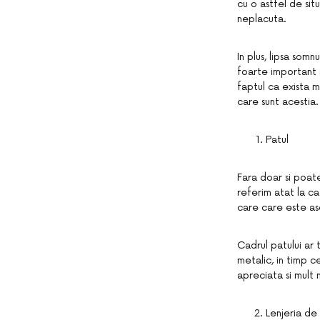
cu o astfel de sit
neplacuta.
In plus, lipsa som
foarte important 
faptul ca exista m
care sunt acestia.
Patul
Fara doar si poate
referim atat la ca
care care este as
Cadrul patului ar 
metalic, in timp c
apreciata si mult 
Lenjeria de