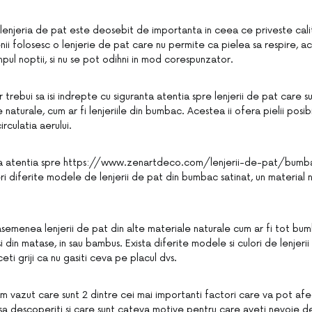
i lenjeria de pat este deosebit de importanta in ceea ce priveste cali
i folosesc o lenjerie de pat care nu permite ca pielea sa respire, ac
pul noptii, si nu se pot odihni in mod corespunzator.
r trebui sa isi indrepte cu siguranta atentia spre lenjerii de pat care
 naturale, cum ar fi lenjeriile din bumbac. Acestea ii ofera pielii posib
irculatia aerului.
ta atentia spre https://www.zenartdeco.com/lenjerii-de-pat/bumbac
i diferite modele de lenjerii de pat din bumbac satinat, un material 
semenea lenjerii de pat din alte materiale naturale cum ar fi tot bu
i din matase, in sau bambus. Exista diferite modele si culori de lenjerii
eti griji ca nu gasiti ceva pe placul dvs.
am vazut care sunt 2 dintre cei mai importanti factori care va pot afe
 sa descoperiti si care sunt cateva motive pentru care aveti nevoie 