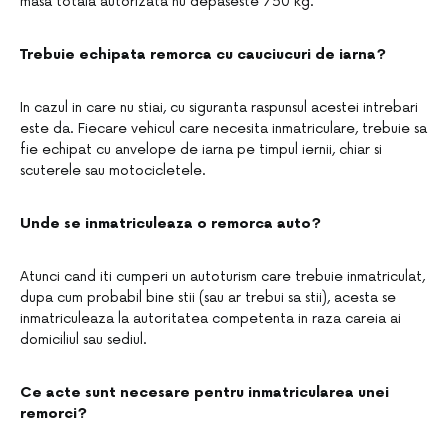
masa totala autorizata nu depaseste 750 kg.
Trebuie echipata remorca cu cauciucuri de iarna?
In cazul in care nu stiai, cu siguranta raspunsul acestei intrebari
este da. Fiecare vehicul care necesita inmatriculare, trebuie sa
fie echipat cu anvelope de iarna pe timpul iernii, chiar si
scuterele sau motocicletele.
Unde se inmatriculeaza o remorca auto?
Atunci cand iti cumperi un autoturism care trebuie inmatriculat,
dupa cum probabil bine stii (sau ar trebui sa stii), acesta se
inmatriculeaza la autoritatea competenta in raza careia ai
domiciliul sau sediul.
Ce acte sunt necesare pentru inmatricularea unei
remorci?