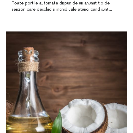
Toate portile automate dispun de un anumit tip de
senzori care deschid si inchid usile atunci cand sunt…