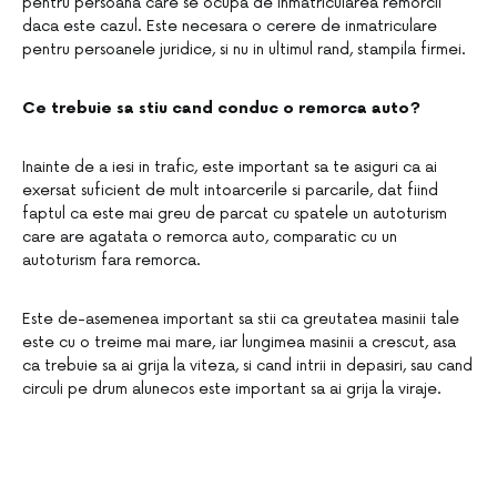
pentru persoana care se ocupa de inmatricularea remorcii
daca este cazul. Este necesara o cerere de inmatriculare
pentru persoanele juridice, si nu in ultimul rand, stampila firmei.
Ce trebuie sa stiu cand conduc o remorca auto?
Inainte de a iesi in trafic, este important sa te asiguri ca ai
exersat suficient de mult intoarcerile si parcarile, dat fiind
faptul ca este mai greu de parcat cu spatele un autoturism
care are agatata o remorca auto, comparatic cu un
autoturism fara remorca.
Este de-asemenea important sa stii ca greutatea masinii tale
este cu o treime mai mare, iar lungimea masinii a crescut, asa
ca trebuie sa ai grija la viteza, si cand intrii in depasiri, sau cand
circuli pe drum alunecos este important sa ai grija la viraje.