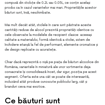
compusă din sticluțe de 0.2L sau 0.05L, ce conțin același
produs ca în cazul variantelor mai mari. Proprietățile acestor
băuturi sunt, însă, neschimbate.
Mai mult decât atât, sticlele în care sunt păstrate aceste
cantități reduse de alcool prezintă proprietăți identice cu
cele observate la modelele de recipient clasice: aceeași
calitate a materialului, formă identică a sticlei, sistem de
închidere etanșă la fel de performant, elemente cromatice și
de design replicate cu acuratețe.
Chiar dacă reprezintă o nișă pe piața de băuturi alcoolice din
România, variantele în miniatură ale unor sortimente deja
consacrate își consolidează încet, dar sigur, poziția pe acest
segment. Oferta este una cât se poate de interesantă,
incluzând atât produse cunoscute publicului larg, cât și
branduri ceva mai exotice.
Ce băuturi sunt