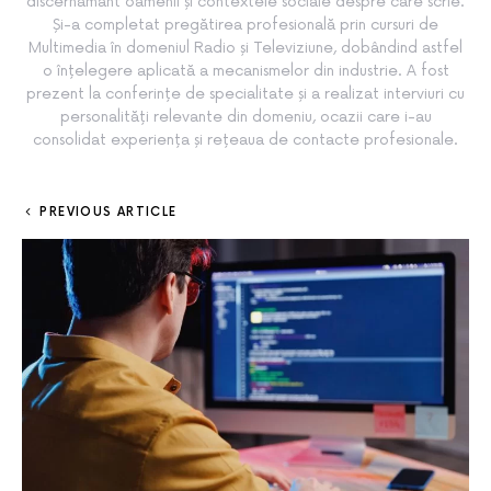
discernământ oamenii și contextele sociale despre care scrie.
Și-a completat pregătirea profesională prin cursuri de
Multimedia în domeniul Radio și Televiziune, dobândind astfel
o înțelegere aplicată a mecanismelor din industrie. A fost
prezent la conferințe de specialitate și a realizat interviuri cu
personalități relevante din domeniu, ocazii care i-au
consolidat experiența și rețeaua de contacte profesionale.
PREVIOUS ARTICLE