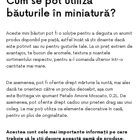
Cum se pot utiliza
băuturile în miniatură?
Aceste mini băuturi pot fi o soluție pentru a degusta un anumit
produs disponibil pe piață, astfel încât să știi dinainte dacă
este potrivit sau nu pentru gusturile tale. La un preț extrem de
avantajos, te bucuri de aromele, textura și nuantele
sortimentului respectiv, pentru a-l comanda ulterior într-o
cantitate mai mare.
De asemenea, pot fi oferite drept mărturie la nuntă, mai ales
dacă te orientezi către un produs deosebit, așa cum
este Bottega vin spumant Petalo Amore Moscato, 0.2L. De
asemenea, pot oferite drept cadou unui prieten drag sau unui
coleg. Le mai poți utiliza ca elemente decorative în casă,
pentru un plus de originalitate.
Acestea sunt cele mai importante informații pe care
trebuie să le știi despre această gamă de produse.