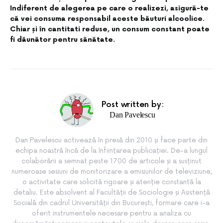
Indiferent de alegerea pe care o realizezi, asigură-te
că vei consuma responsabil aceste băuturi alcoolice.
Chiar și în cantitati reduse, un consum constant poate
fi dăunător pentru sănătate.
Post written by:
Dan Pavelescu
Dan Pavelescu activează în presă din 2010 și face parte din
echipa noastră încă de la înființarea publicației. De-a lungul
colaborării a semnat peste 1700 de articole și a susținut
numeroase sesiuni de monitorizare a emisiunilor de televiziune,
o activitate care solicită rigoare și atenție constantă la
detaliu. Este absolvent al Facultății de Sociologie și Asistență
Socială din cadrul Universității din București, formare care i-a
oferit instrumentele necesare pentru a analiza cu