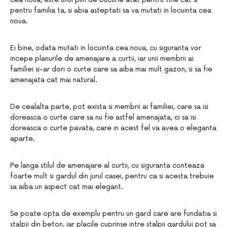
pentru familia ta, si abia asteptati sa va mutati in locuinta cea
noua.
Ei bine, odata mutati in locuinta cea noua, cu siguranta vor
incepe planurile de amenajare a curtii, iar unii membrii ai
familiei si-ar dori o curte care sa aiba mai mult gazon, si sa fie
amenajata cat mai natural.
De cealalta parte, pot exista si membrii ai familiei, care sa isi
doreasca o curte care sa nu fie astfel amenajata, ci sa isi
doreasca o curte pavata, care in acest fel va avea o eleganta
aparte.
Pe langa stilul de amenajare al curtii, cu siguranta conteaza
foarte mult si gardul din jurul casei, pentru ca si acesta trebuie
sa aiba un aspect cat mai elegant.
Se poate opta de exemplu pentru un gard care are fundatia si
stalpii din beton, iar placile cuprinse intre stalpii gardului pot sa