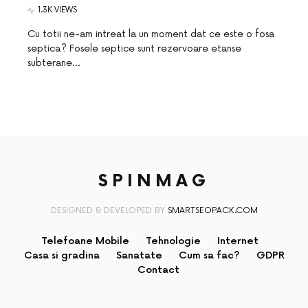
1.3K VIEWS
Cu totii ne-am intreat la un moment dat ce este o fosa
septica? Fosele septice sunt rezervoare etanse
subterane…
SPINMAG
DESIGNED & DEVELOPED BY
SMARTSEOPACK.COM
Telefoane Mobile
Tehnologie
Internet
Casa si gradina
Sanatate
Cum sa fac?
GDPR
Contact