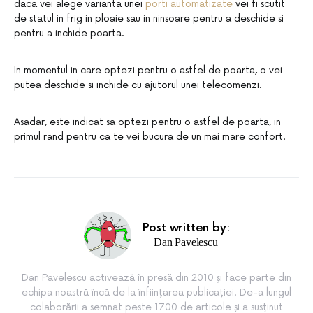
daca vei alege varianta unei
porti automatizate
vei fi scutit
de statul in frig in ploaie sau in ninsoare pentru a deschide si
pentru a inchide poarta.
In momentul in care optezi pentru o astfel de poarta, o vei
putea deschide si inchide cu ajutorul unei telecomenzi.
Asadar, este indicat sa optezi pentru o astfel de poarta, in
primul rand pentru ca te vei bucura de un mai mare confort.
Post written by:
Dan Pavelescu
Dan Pavelescu activează în presă din 2010 și face parte din
echipa noastră încă de la înființarea publicației. De-a lungul
colaborării a semnat peste 1700 de articole și a susținut