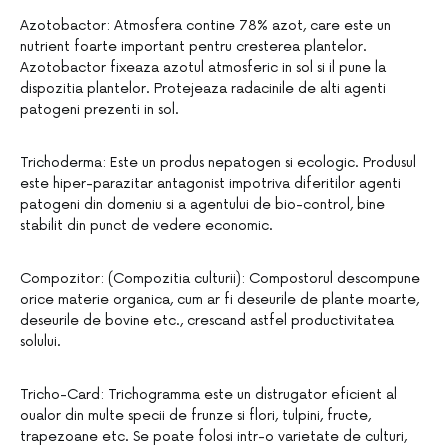
Azotobactor: Atmosfera contine 78% azot, care este un
nutrient foarte important pentru cresterea plantelor.
Azotobactor fixeaza azotul atmosferic in sol si il pune la
dispozitia plantelor. Protejeaza radacinile de alti agenti
patogeni prezenti in sol.
Trichoderma: Este un produs nepatogen si ecologic. Produsul
este hiper-parazitar antagonist impotriva diferitilor agenti
patogeni din domeniu si a agentului de bio-control, bine
stabilit din punct de vedere economic.
Compozitor: (Compozitia culturii): Compostorul descompune
orice materie organica, cum ar fi deseurile de plante moarte,
deseurile de bovine etc., crescand astfel productivitatea
solului.
Tricho-Card: Trichogramma este un distrugator eficient al
oualor din multe specii de frunze si flori, tulpini, fructe,
trapezoane etc. Se poate folosi intr-o varietate de culturi,