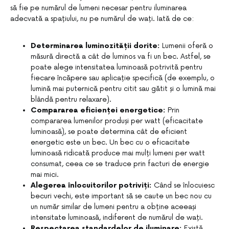
să fie pe numărul de lumeni necesar pentru iluminarea
adecvată a spațiului, nu pe numărul de wați. Iată de ce:
Determinarea luminozității dorite:
Lumenii oferă o
măsură directă a cât de luminos va fi un bec. Astfel, se
poate alege intensitatea luminoasă potrivită pentru
fiecare încăpere sau aplicație specifică (de exemplu, o
lumină mai puternică pentru citit sau gătit și o lumină mai
blândă pentru relaxare).
Compararea eficienței energetice:
Prin
compararea lumenilor produși per watt (eficacitate
luminoasă), se poate determina cât de eficient
energetic este un bec. Un bec cu o eficacitate
luminoasă ridicată produce mai mulți lumeni per watt
consumat, ceea ce se traduce prin facturi de energie
mai mici.
Alegerea înlocuitorilor potriviți:
Când se înlocuiesc
becuri vechi, este important să se caute un bec nou cu
un număr similar de lumeni pentru a obține aceeași
intensitate luminoasă, indiferent de numărul de wați.
Respectarea standardelor de iluminare:
Există