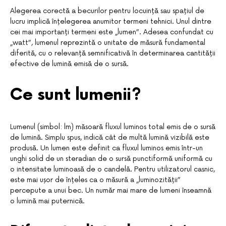
Alegerea corectă a becurilor pentru locuință sau spațiul de
lucru implică înțelegerea anumitor termeni tehnici. Unul dintre
cei mai importanți termeni este „lumen”. Adesea confundat cu
„watt”, lumenul reprezintă o unitate de măsură fundamental
diferită, cu o relevanță semnificativă în determinarea cantității
efective de lumină emisă de o sursă.
Ce sunt lumenii?
Lumenul (simbol: lm) măsoară fluxul luminos total emis de o sursă
de lumină. Simplu spus, indică cât de multă lumină vizibilă este
produsă. Un lumen este definit ca fluxul luminos emis într-un
unghi solid de un steradian de o sursă punctiformă uniformă cu
o intensitate luminoasă de o candelă. Pentru utilizatorul casnic,
este mai ușor de înțeles ca o măsură a „luminozității”
percepute a unui bec. Un număr mai mare de lumeni înseamnă
o lumină mai puternică.