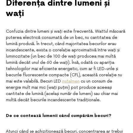
Diferența dintre lumeni și
wați
Confuzia dintre lumeni și wați este frecventă. Wattul măsoară
puterea electrică consumată de un bec, nu cantitatea de
lumină produsă. În trecut, când majoritatea becurilor erau
incandescente, exista o corelație aproximativă între wați și
luminozitate (un bec de 100 de wați producea mai multă
lumină decât unul de 60 de wați). Însă, odată cu apariția
tehnologiilor mai eficiente energetic, cum ar fi LED-urile și
becurile fluorescente compacte (CFL), această corelație nu
mai este valabilă. Becuri LED
instalmen
cu un consum de
energie mult mai mic (wați puțini) pot produce aceeași
cantitate de lumină (același număr de lumeni) sau chiar mai
multă decât becurile incandescente tradiționale.
De ce contează lumenii când cumpărăm becuri?
Atunci când se achiziționează becuri, concentrarea ar trebui