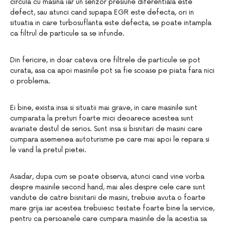
circula cu masina iar un senzor presiune diferentiala este
defect, sau atunci cand supapa EGR este defecta, ori in
situatia in care turbosuflanta este defecta, se poate intampla
ca filtrul de particule sa se infunde.
Din fericire, in doar cateva ore filtrele de particule se pot
curata, asa ca apoi masinile pot sa fie scoase pe piata fara nici
o problema.
Ei bine, exista insa si situatii mai grave, in care masinile sunt
cumparata la preturi foarte mici deoarece acestea sunt
avariate destul de serios. Sunt insa si bisnitari de masini care
cumpara asemenea autoturisme pe care mai apoi le repara si
le vand la pretul pietei.
Asadar, dupa cum se poate observa, atunci cand vine vorba
despre masinile second hand, mai ales despre cele care sunt
vandute de catre bisnitarii de masini, trebuie avuta o foarte
mare grija iar acestea trebuiesc testate foarte bine la service,
pentru ca persoanele care cumpara masinile de la acestia sa