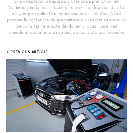
Și-a completat pregătirea profesională prin cursuri de
Multimedia în domeniul Radio și Televiziune, dobândind astfel
o înțelegere aplicată a mecanismelor din industrie. A fost
prezent la conferințe de specialitate și a realizat interviuri cu
personalități relevante din domeniu, ocazii care i-au
consolidat experiența și rețeaua de contacte profesionale.
PREVIOUS ARTICLE