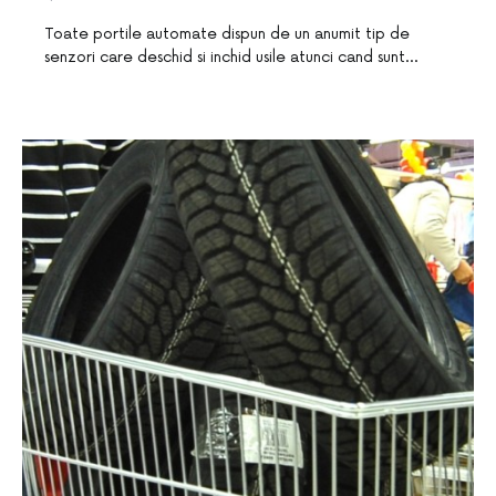
Toate portile automate dispun de un anumit tip de
senzori care deschid si inchid usile atunci cand sunt…