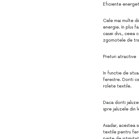
Eficiente energet
Cele mai multe di
energie. In plus f
casei dvs., ceea c
zgomotele de tra
Preturi atractive
In functie de situ
ferestre. Doriti c
rolete textile.
Daca doriti jaluze
spre jaluzele din 
Asadar, acestea s
textile pentru fere
parte de intimita