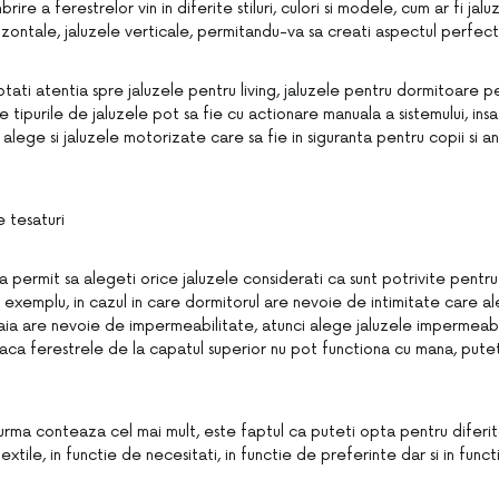
re a ferestrelor vin in diferite stiluri, culori si modele, cum ar fi jaluz
izontale, jaluzele verticale, permitandu-va sa creati aspectul perfec
ptati atentia spre jaluzele pentru living, jaluzele pentru dormitoare p
 tipurile de jaluzele pot sa fie cu actionare manuala a sistemului, insa
 alege si jaluzele motorizate care sa fie in siguranta pentru copii si a
 tesaturi
va permit sa alegeti orice jaluzele considerati ca sunt potrivite pentru 
 exemplu, in cazul in care dormitorul are nevoie de intimitate care a
aia are nevoie de impermeabilitate, atunci alege jaluzele impermeabil
Daca ferestrele de la capatul superior nu pot functiona cu mana, putet
rma conteaza cel mai mult, este faptul ca puteti opta pentru diferit
textile, in functie de necesitati, in functie de preferinte dar si in fun