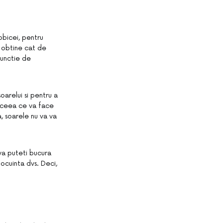
obicei, pentru
 a obtine cat de
functie de
oarelui si pentru a
r, ceea ce va face
, soarele nu va va
 va puteti bucura
locuinta dvs. Deci,