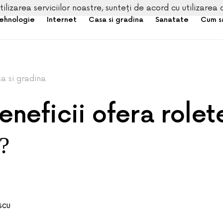
tilizarea serviciilor noastre, sunteți de acord cu utilizarea 
ehnologie
Internet
Casa si gradina
Sanatate
Cum s
a si gradina
neficii ofera rolet
e?
ESCU