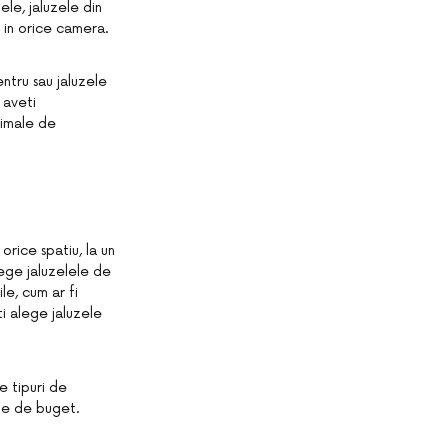
ele, jaluzele din
t in orice camera.
entru sau jaluzele
 aveti
nimale de
orice spatiu, la un
lege jaluzelele de
e, cum ar fi
i alege jaluzele
e tipuri de
ctie de buget.