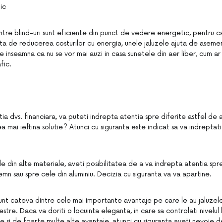
ic
ntre blind-uri sunt eficiente din punct de vedere energetic, pentru 
ata de reducerea costurilor cu energia, unele jaluzele ajuta de aseme
e inseamna ca nu se vor mai auzi in casa sunetele din aer liber, cum ar fi
fic.
atia dvs. financiara, va puteti indrepta atentia spre diferite astfel de 
ea mai ieftina solutie? Atunci cu siguranta este indicat sa va indreptat
le din alte materiale, aveti posibilitatea de a va indrepta atentia spre
lemn sau spre cele din aluminiu. Decizia cu siguranta va va apartine.
unt cateva dintre cele mai importante avantaje pe care le au jaluzelel
stre. Daca va doriti o locuinta eleganta, in care sa controlati nivelul l
te si de foarte multe alte avantaje, atunci cu siguranta aveti nevoie