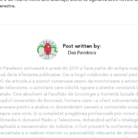
erestre.
Post written by:
Dan Pavelescu
n Pavelescu activează în presă din 2010 și face parte din echipa noas
ncă de la înființarea publicației. De-a lungul colaborării a semnat pes
0 de articole și a susținut numeroase sesiuni de monitorizare a emisiun
de televiziune, o activitate care solicită rigoare și atenție constantă l
etaliu. Este absolvent al Facultății de Sociologie și Asistență Socială d
cadrul Universității din București, formare care i-a oferit instrumentel
ecesare pentru a analiza cu discernământ oamenii și contextele socia
spre care scrie. Și-a completat pregătirea profesională prin cursuri
ltimedia în domeniul Radio și Televiziune, dobândind astfel o înțeleg
aplicată a mecanismelor din industrie. A fost prezent la conferințe d
pecialitate și a realizat interviuri cu personalități relevante din domeni