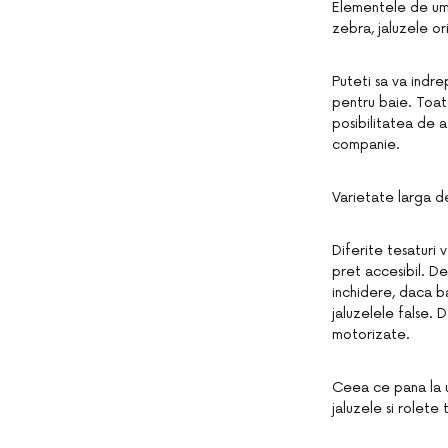
Elementele de umbri
zebra, jaluzele or
Puteti sa va indre
pentru baie. Toate
posibilitatea de a
companie.
Varietate larga de
Diferite tesaturi 
pret accesibil. De
inchidere, daca b
jaluzelele false. 
motorizate.
Ceea ce pana la u
jaluzele si rolete 