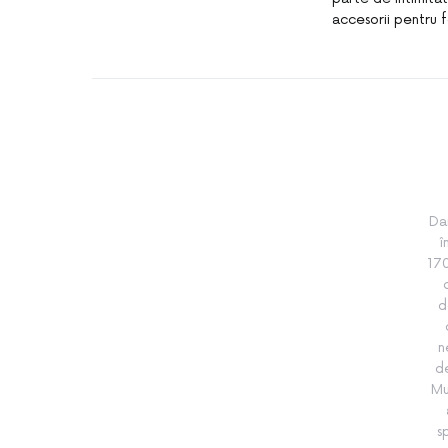
accesorii pentru f
Da
î
170
d
n
de
Mu
s