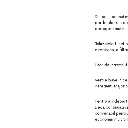
Din ce in ce mai 
perdelelor si a dr
descoperi mai mul
Jaluzelele functio
directiona, a filtr
Usor de intretinut
Vestile bune in ce
intretinut. Majori
Pentru a indeparta
Daca continuati sa
convenabil pentru 
economisi mult ti