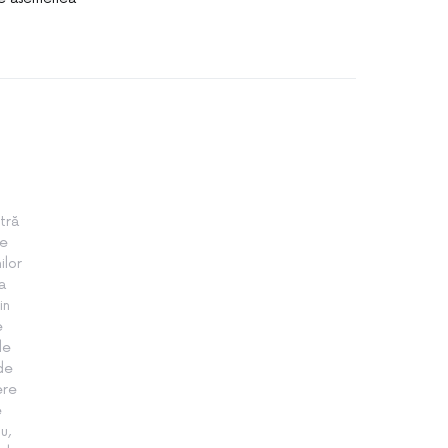
tră
te
ilor
a
in
e
le
 de
ere
e
u,