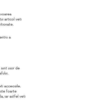
avoarea
ui articol veti
itionate.
entru a
 sunt usor de
fului.
ti acceosiile.
este foarte
, iar astfel veti