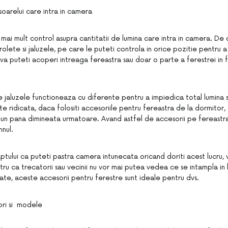
soarelui care intra in camera
mai mult control asupra cantitatii de lumina care intra in camera. De 
e rolete si jaluzele, pe care le puteti controla in orice pozitie pentru
, va puteti acoperi intreaga fereastra sau doar o parte a ferestrei in 
 de jaluzele functioneaza cu diferente pentru a impiedica total lumina s
ate ridicata, daca folositi accesoriile pentru fereastra de la dormito
bun pana dimineata urmatoare. Avand astfel de accesorii pe fereastra
nul.
faptului ca puteti pastra camera intunecata oricand doriti acest lucru,
tru ca trecatorii sau vecinii nu vor mai putea vedea ce se intampla in 
tate, aceste accesorii pentru ferestre sunt ideale pentru dvs.
ulori si modele