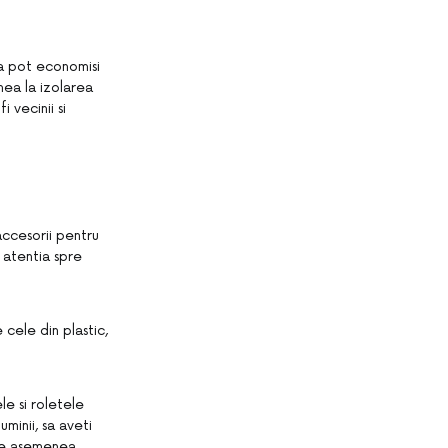
ca pot economisi
nea la izolarea
 vecinii si
accesorii pentru
i atentia spre
 cele din plastic,
e si roletele
uminii, sa aveti
 de asemenea