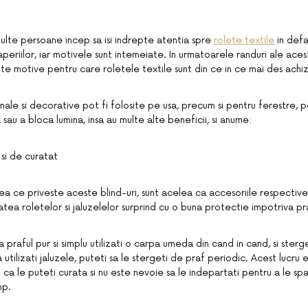
multe persoane incep sa isi indrepte atentia spre
rolete textile
in def
aperiilor, iar motivele sunt intemeiate. In urmatoarele randuri ale acest
te motive pentru care roletele textile sunt din ce in ce mai des achiz
nale si decorative pot fi folosite pe usa, precum si pentru ferestre, p
a sau a bloca lumina, insa au multe alte beneficii, si anume:
 si de curatat
ea ce priveste aceste blind-uri, sunt acelea ca accesoriile respective
tatea roletelor si jaluzelelor surprind cu o buna protectie impotriva pra
 praful pur si simplu utilizati o carpa umeda din cand in cand, si sterge
 utilizati jaluzele, puteti sa le stergeti de praf periodic. Acest lucru 
ca le puteti curata si nu este nevoie sa le indepartati pentru a le spala
mp.