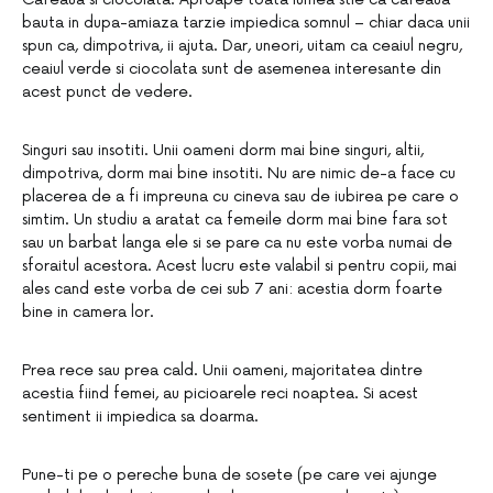
bauta in dupa-amiaza tarzie impiedica somnul – chiar daca unii
spun ca, dimpotriva, ii ajuta. Dar, uneori, uitam ca ceaiul negru,
ceaiul verde si ciocolata sunt de asemenea interesante din
acest punct de vedere.
Singuri sau insotiti. Unii oameni dorm mai bine singuri, altii,
dimpotriva, dorm mai bine insotiti. Nu are nimic de-a face cu
placerea de a fi impreuna cu cineva sau de iubirea pe care o
simtim. Un studiu a aratat ca femeile dorm mai bine fara sot
sau un barbat langa ele si se pare ca nu este vorba numai de
sforaitul acestora. Acest lucru este valabil si pentru copii, mai
ales cand este vorba de cei sub 7 ani: acestia dorm foarte
bine in camera lor.
Prea rece sau prea cald. Unii oameni, majoritatea dintre
acestia fiind femei, au picioarele reci noaptea. Si acest
sentiment ii impiedica sa doarma.
Pune-ti pe o pereche buna de sosete (pe care vei ajunge