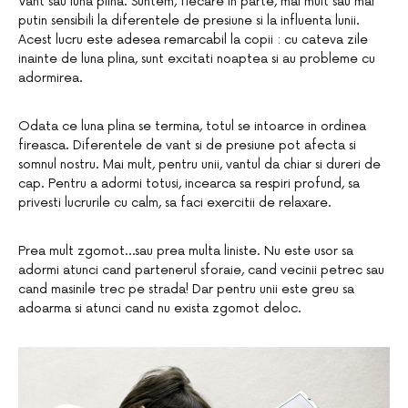
Vant sau luna plina. Suntem, fiecare in parte, mai mult sau mai
putin sensibili la diferentele de presiune si la influenta lunii.
Acest lucru este adesea remarcabil la copii : cu cateva zile
inainte de luna plina, sunt excitati noaptea si au probleme cu
adormirea.
Odata ce luna plina se termina, totul se intoarce in ordinea
fireasca. Diferentele de vant si de presiune pot afecta si
somnul nostru. Mai mult, pentru unii, vantul da chiar si dureri de
cap. Pentru a adormi totusi, incearca sa respiri profund, sa
privesti lucrurile cu calm, sa faci exercitii de relaxare.
Prea mult zgomot…sau prea multa liniste. Nu este usor sa
adormi atunci cand partenerul sforaie, cand vecinii petrec sau
cand masinile trec pe strada! Dar pentru unii este greu sa
adoarma si atunci cand nu exista zgomot deloc.