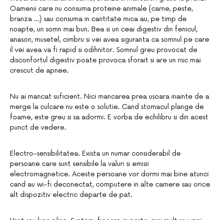
Oamenii care nu consuma proteine ​​animale (carne, peste,
branza …) sau consuma in cantitate mica au, pe timp de
noapte, un somn mai bun. Bea si un ceai digestiv din fenicul,
anason, musetel, cimbru si vei avea siguranta ca somnul pe care
il vei avea va fi rapid si odihnitor. Somnul greu provocat de
disconfortul digestiv poate provoca sforait si are un risc mai
crescut de apnee.
Nu ai mancat suficient. Nici mancarea prea usoara inainte de a
merge la culcare nu este o solutie. Cand stomacul plange de
foame, este greu si sa adormi. E vorba de echilibru si din acest
punct de vedere.
Electro-sensibilitatea. Exista un numar considerabil de
persoane care sunt sensibile la valuri si emisii
electromagnetice. Aceste persoane vor dormi mai bine atunci
cand au wi-fi deconectat, computere in alte camere sau orice
alt dispozitiv electric departe de pat.