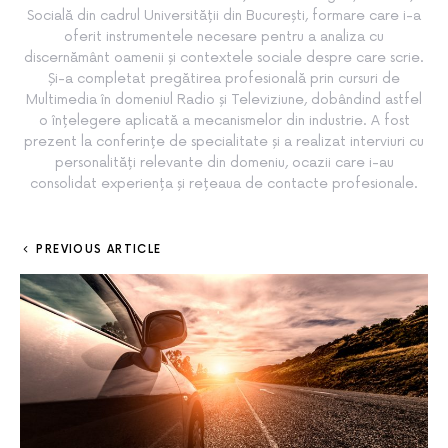
Socială din cadrul Universității din București, formare care i-a
oferit instrumentele necesare pentru a analiza cu
discernământ oamenii și contextele sociale despre care scrie.
Și-a completat pregătirea profesională prin cursuri de
Multimedia în domeniul Radio și Televiziune, dobândind astfel
o înțelegere aplicată a mecanismelor din industrie. A fost
prezent la conferințe de specialitate și a realizat interviuri cu
personalități relevante din domeniu, ocazii care i-au
consolidat experiența și rețeaua de contacte profesionale.
PREVIOUS ARTICLE