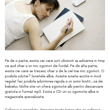
Pe de o parte, exista cei care sunt obisnuiti sa adoarma in timp
ce aud chiar si un mic zgomot de fundal. Pe de alta parte,
exista cei care se trezesc chiar si de la cel mai mic zgomot. O
posibila solutie? Sunetele albe. Aceste sunete auzite in mod
regulat fac posibila adormirea rapida si un somn linistit…ca de
bebelus. Multe site-uri ofera zgomote alb pentru descarcare
gratuita in format mp3. Exista si CD-uri cu zgomote albe in
magazinele specializate.
Cafeaua si ciocolata. Aproape toata lumea stie ca cafeaua