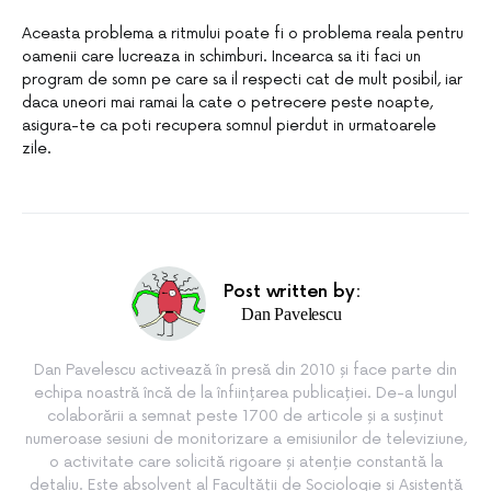
Aceasta problema a ritmului poate fi o problema reala pentru
oamenii care lucreaza in schimburi. Incearca sa iti faci un
program de somn pe care sa il respecti cat de mult posibil, iar
daca uneori mai ramai la cate o petrecere peste noapte,
asigura-te ca poti recupera somnul pierdut in urmatoarele
zile.
Post written by:
Dan Pavelescu
Dan Pavelescu activează în presă din 2010 și face parte din
echipa noastră încă de la înființarea publicației. De-a lungul
colaborării a semnat peste 1700 de articole și a susținut
numeroase sesiuni de monitorizare a emisiunilor de televiziune,
o activitate care solicită rigoare și atenție constantă la
detaliu. Este absolvent al Facultății de Sociologie și Asistență