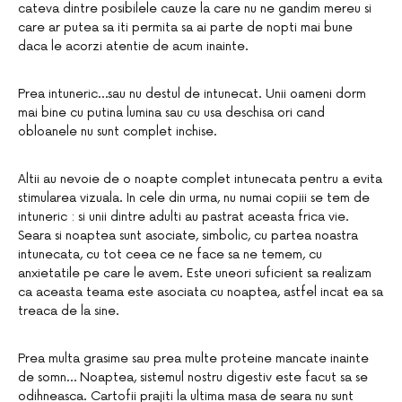
cateva dintre posibilele cauze la care nu ne gandim mereu si
care ar putea sa iti permita sa ai parte de nopti mai bune
daca le acorzi atentie de acum inainte.
Prea intuneric…sau nu destul de intunecat. Unii oameni dorm
mai bine cu putina lumina sau cu usa deschisa ori cand
obloanele nu sunt complet inchise.
Altii au nevoie de o noapte complet intunecata pentru a evita
stimularea vizuala. In cele din urma, nu numai copiii se tem de
intuneric : si unii dintre adulti au pastrat aceasta frica vie.
Seara si noaptea sunt asociate, simbolic, cu partea noastra
intunecata, cu tot ceea ce ne face sa ne temem, cu
anxietatile pe care le avem. Este uneori suficient sa realizam
ca aceasta teama este asociata cu noaptea, astfel incat ea sa
treaca de la sine.
Prea multa grasime sau prea multe proteine mancate inainte
de somn… Noaptea, sistemul nostru digestiv este facut sa se
odihneasca. Cartofii prajiti la ultima masa de seara nu sunt