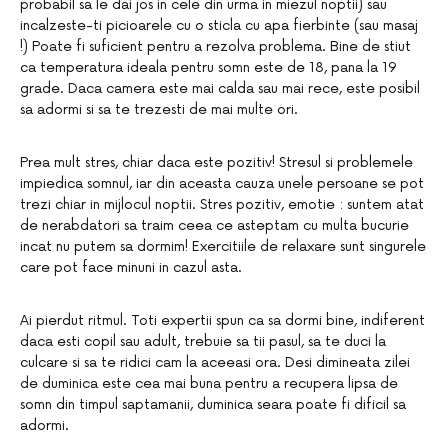
probabil sa le dai jos in cele din urma in miezul noptii) sau
incalzeste-ti picioarele cu o sticla cu apa fierbinte (sau masaj
!) Poate fi suficient pentru a rezolva problema. Bine de stiut
ca temperatura ideala pentru somn este de 18, pana la 19
grade. Daca camera este mai calda sau mai rece, este posibil
sa adormi si sa te trezesti de mai multe ori.
Prea mult stres, chiar daca este pozitiv! Stresul si problemele
impiedica somnul, iar din aceasta cauza unele persoane se pot
trezi chiar in mijlocul noptii. Stres pozitiv, emotie : suntem atat
de nerabdatori sa traim ceea ce asteptam cu multa bucurie
incat nu putem sa dormim! Exercitiile de relaxare sunt singurele
care pot face minuni in cazul asta.
Ai pierdut ritmul. Toti expertii spun ca sa dormi bine, indiferent
daca esti copil sau adult, trebuie sa tii pasul, sa te duci la
culcare si sa te ridici cam la aceeasi ora. Desi dimineata zilei
de duminica este cea mai buna pentru a recupera lipsa de
somn din timpul saptamanii, duminica seara poate fi dificil sa
adormi.