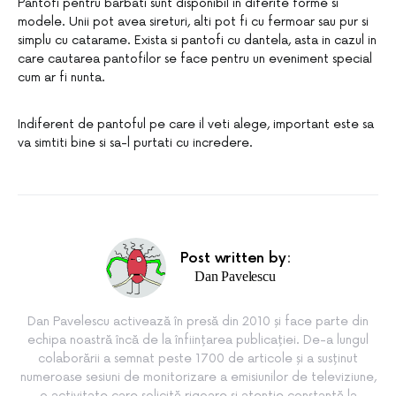
Pantofi pentru barbati sunt disponibil in diferite forme si
modele. Unii pot avea sireturi, alti pot fi cu fermoar sau pur si
simplu cu catarame. Exista si pantofi cu dantela, asta in cazul in
care cautarea pantofilor se face pentru un eveniment special
cum ar fi nunta.
Indiferent de pantoful pe care il veti alege, important este sa
va simtiti bine si sa-l purtati cu incredere.
Post written by:
Dan Pavelescu
Dan Pavelescu activează în presă din 2010 și face parte din
echipa noastră încă de la înființarea publicației. De-a lungul
colaborării a semnat peste 1700 de articole și a susținut
numeroase sesiuni de monitorizare a emisiunilor de televiziune,
o activitate care solicită rigoare și atenție constantă la