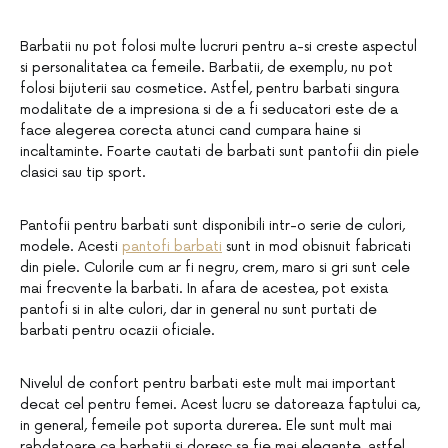
Barbatii nu pot folosi multe lucruri pentru a-si creste aspectul
si personalitatea ca femeile. Barbatii, de exemplu, nu pot
folosi bijuterii sau cosmetice. Astfel, pentru barbati singura
modalitate de a impresiona si de a fi seducatori este de a
face alegerea corecta atunci cand cumpara haine si
incaltaminte. Foarte cautati de barbati sunt pantofii din piele
clasici sau tip sport.
Pantofii pentru barbati sunt disponibili intr-o serie de culori,
modele. Acesti
pantofi barbati
sunt in mod obisnuit fabricati
din piele. Culorile cum ar fi negru, crem, maro si gri sunt cele
mai frecvente la barbati. In afara de acestea, pot exista
pantofi si in alte culori, dar in general nu sunt purtati de
barbati pentru ocazii oficiale.
Nivelul de confort pentru barbati este mult mai important
decat cel pentru femei. Acest lucru se datoreaza faptului ca,
in general, femeile pot suporta durerea. Ele sunt mult mai
rabdatoare ca barbatii si doresc sa fie mai elegante, astfel