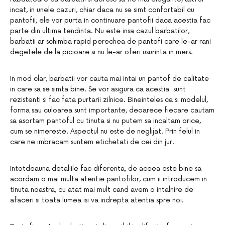
incat, in unele cazuri, chiar daca nu se simt confortabil cu
pantofii, ele vor purta in continuare pantofii daca acestia fac
parte din ultima tendinta. Nu este insa cazul barbatilor,
barbatii ar schimba rapid perechea de pantofi care le-ar rani
degetele de la picioare si nu le-ar oferi usurinta in mers.
In mod clar, barbatii vor cauta mai intai un pantof de calitate
in care sa se simta bine. Se vor asigura ca acestia sunt
rezistenti si fac fata purtarii zilnice. Bineinteles ca si modelul,
forma sau culoarea sunt importante, deoarece fiecare cautam
sa asortam pantoful cu tinuta si nu putem sa incaltam orice,
cum se nimereste. Aspectul nu este de neglijat. Prin felul in
care ne imbracam suntem etichetati de cei din jur.
Intotdeauna detaliile fac diferenta, de aceea este bine sa
acordam o mai multa atentie pantofilor, cum ii introducem in
tinuta noastra, cu atat mai mult cand avem o intalnire de
afaceri si toata lumea isi va indrepta atentia spre noi.