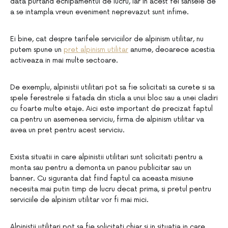
data purtand echipamentul de lucru, iar in acest fel sansele de
a se intampla vreun eveniment neprevazut sunt infime.
Ei bine, cat despre tarifele serviciilor de alpinism utilitar, nu
putem spune un
pret alpinism utilitar
anume, deoarece acestia
activeaza in mai multe sectoare.
De exemplu, alpinistii utilitari pot sa fie solicitati sa curete si sa
spele ferestrele si fatada din sticla a unui bloc sau a unei cladiri
cu foarte multe etaje. Aici este important de precizat faptul
ca pentru un asemenea serviciu, firma de alpinism utilitar va
avea un pret pentru acest serviciu.
Exista situatii in care alpinistii utilitari sunt solicitati pentru a
monta sau pentru a demonta un panou publicitar sau un
banner. Cu siguranta dat fiind faptul ca aceasta misiune
necesita mai putin timp de lucru decat prima, si pretul pentru
serviciile de alpinism utilitar vor fi mai mici.
Alpinistii utilitari pot sa fie solicitati chiar si in situatia in care