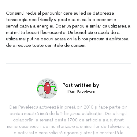
Consumul redus al panourilor care au led se datoreaza
tehnologia eco friendly si poate sa duca la o economie
semnificativa a energiei. Doar un panou e similar cu utilizarea a
mai multe becuri fluorescente. Un beneficiu e acela de a
utiliza mai putine becuri acasa ori la birou precum si abilitatea
de a reduce toate cerintele de consum.
Post written by:
Dan Pavelescu
Dan Pavelescu activează în presă din 2010 și face parte din
echipa noastră încă de la înființarea publicației. De-a lungul
colaborării a semnat peste 1700 de articole și a susținut
numeroase sesiuni de monitorizare a emisiunilor de televiziune,
o activitate care solicită rigoare și atenție constantă la