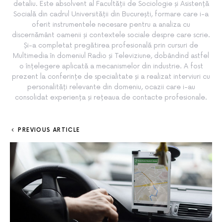
detaliu. Este absolvent al Facultății de Sociologie și Asistență
Socială din cadrul Universității din București, formare care i-a
oferit instrumentele necesare pentru a analiza cu
discernământ oamenii și contextele sociale despre care scrie.
Și-a completat pregătirea profesională prin cursuri de
Multimedia în domeniul Radio și Televiziune, dobândind astfel
o înțelegere aplicată a mecanismelor din industrie. A fost
prezent la conferințe de specialitate și a realizat interviuri cu
personalități relevante din domeniu, ocazii care i-au
consolidat experiența și rețeaua de contacte profesionale.
PREVIOUS ARTICLE