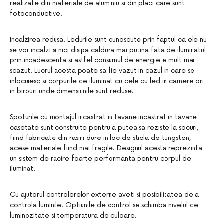
realizate din materiale de aluminiu si din placi care sunt
fotoconductive.
Incalzirea redusa. Ledurile sunt cunoscute prin faptul ca ele nu
se vor incalzi si nici disipa caldura mai putina fata de iluminatul
prin incadescenta si astfel consumul de energie e mult mai
scazut. Lucrul acesta poate sa fie vazut in cazul in care se
inlocuiesc si corpurile de iluminat cu cele cu led in camere ori
in birouri unde dimensiunile sunt reduse.
Spoturile cu montajul incastrat in tavane incastrat in tavane
casetate sunt construite pentru a putea sa reziste la socuri,
fiind fabricate din rasini dure in loc de sticla de tungsten,
acese materiale fiind mai fragile. Designul acesta reprezinta
un sistem de racire foarte performanta pentru corpul de
iluminat.
Cu ajutorul controlerelor externe aveti si posibilitatea de a
controla luminile. Optiunile de control se schimba nivelul de
luminozitate si temperatura de culoare.