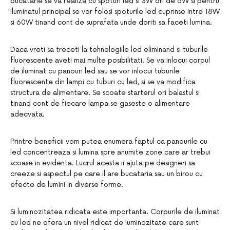
bucatarie se va realiza cu spoturi led si 3W ori de 6W si pentru
iluminatul principal se vor folosi spoturile led cuprinse intre 18W
si 60W tinand cont de suprafata unde doriti sa faceti lumina.
Daca vreti sa treceti la tehnologiile led eliminand si tuburile
fluorescente aveti mai multe posibilitati. Se va inlocui corpul
de iluminat cu panouri led sau se vor inlocui tuburile
fluorescente din lampi cu tuburi cu led, si se va modifica
structura de alimentare. Se scoate starterul ori balastul si
tinand cont de fiecare lampa se gaseste o alimentare
adecvata.
Printre beneficii vom putea enumera faptul ca panourile cu
led concentreaza si lumina spre anumite zone care ar trebui
scoase in evidenta. Lucrul acesta ii ajuta pe designeri sa
creeze si aspectul pe care il are bucataria sau un birou cu
efecte de lumini in diverse forme.
Si luminozitatea ridicata este importanta. Corpurile de iluminat
cu led ne ofera un nivel ridicat de luminozitate care sunt