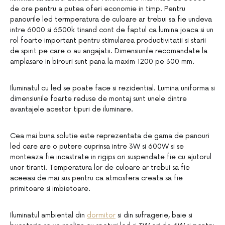
de ore pentru a putea oferi economie in timp. Pentru
panourile led termperatura de culoare ar trebui sa fie undeva
intre 6000 si 6500k tinand cont de faptul ca lumina joaca si un
rol foarte important pentru stimularea productivitatii si starii
de spirit pe care o au angajatii. Dimensiunile recomandate la
amplasare in birouri sunt pana la maxim 1200 pe 300 mm.
Iluminatul cu led se poate face si rezidential. Lumina uniforma si
dimensiunile foarte reduse de montaj sunt unele dintre
avantajele acestor tipuri de iluminare.
Cea mai buna solutie este reprezentata de gama de panouri
led care are o putere cuprinsa intre 3W si 600W si se
monteaza fie incastrate in rigips ori suspendate fie cu ajutorul
unor tiranti. Temperatura lor de culoare ar trebui sa fie
aceeasi de mai sus pentru ca atmosfera creata sa fie
primitoare si imbietoare.
Iluminatul ambiental din
dormitor
si din sufragerie, baie si