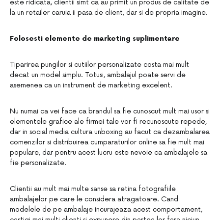
este ridicata, clientii simt ca au primit un produs de calitate de
la un retailer caruia ii pasa de client, dar si de propria imagine.
Folosesti elemente de marketing suplimentare
Tiparirea pungilor si cutiilor personalizate costa mai mult
decat un model simplu. Totusi, ambalajul poate servi de
asemenea ca un instrument de marketing excelent.
Nu numai ca vei face ca brandul sa fie cunoscut mult mai usor si
elementele grafice ale firmei tale vor fi recunoscute repede,
dar in social media cultura unboxing au facut ca dezambalarea
comenzilor si distribuirea cumparaturilor online sa fie mult mai
populare, dar pentru acest lucru este nevoie ca ambalajele sa
fie personalizate.
Clientii au mult mai multe sanse sa retina fotografiile
ambalajelor pe care le considera atragatoare. Cand
modelele de pe ambalaje incurajeaza acest comportament,
castigi mai multi clienti si expunere din partea lor fara niciun