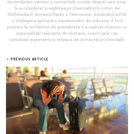
discernământ oamenii și contextele sociale despre care scrie.
Și-a completat pregătirea profesională prin cursuri de
Multimedia în domeniul Radio și Televiziune, dobândind astfel
o înțelegere aplicată a mecanismelor din industrie. A fost
prezent la conferințe de specialitate și a realizat interviuri cu
personalități relevante din domeniu, ocazii care i-au
consolidat experiența și rețeaua de contacte profesionale.
PREVIOUS ARTICLE