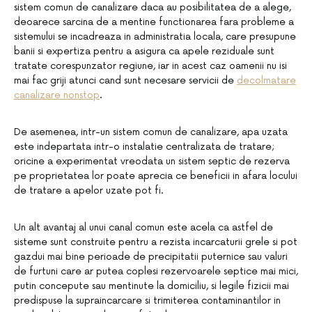
sistem comun de canalizare daca au posibilitatea de a alege,
deoarece sarcina de a mentine functionarea fara probleme a
sistemului se incadreaza in administratia locala, care presupune
banii si expertiza pentru a asigura ca apele reziduale sunt
tratate corespunzator regiune, iar in acest caz oamenii nu isi
mai fac griji atunci cand sunt necesare servicii de
decolmatare
canalizare nonstop
.
De asemenea, intr-un sistem comun de canalizare, apa uzata
este indepartata intr-o instalatie centralizata de tratare;
oricine a experimentat vreodata un sistem septic de rezerva
pe proprietatea lor poate aprecia ce beneficii in afara locului
de tratare a apelor uzate pot fi.
Un alt avantaj al unui canal comun este acela ca astfel de
sisteme sunt construite pentru a rezista incarcaturii grele si pot
gazdui mai bine perioade de precipitatii puternice sau valuri
de furtuni care ar putea coplesi rezervoarele septice mai mici,
putin concepute sau mentinute la domiciliu, si legile fizicii mai
predispuse la supraincarcare si trimiterea contaminantilor in