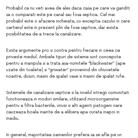
Probabil ca nu veti avea de ales daca casa pe care va ganditi
sa o cumparati este pe canal sau fosa septica. Cel mai
probabil este o afacere incheiata, cu exceptia cazului in care
cartierul este in prezent plin de fose septice, dar exista
posibilitatea de a trece la canalizare.
Exista argumente pro si contra pentru fiecare in ceea ce
priveste mediul. Ambele tipuri de sisteme sunt concepute
pentru a manipula si a trata asa-numitele “blackwater” (ape
uzate din toalete) si “griwater” provenind din chiuvetele
noastre, dusuri, masini de spalat vase si masini de spalat rufe.
Sistemele de canalizare septice si la nivelul intregii comunitati
functioneaza in moduri similare, utilizand microorganisme
pentru a filtra bacteriile, virusii si alti agenti patogeni care
cauzeaza boala inainte de a elibera apa curata inapoi in
mediu.
In general, majoritatea oamenilor prefera sa se afle pe un