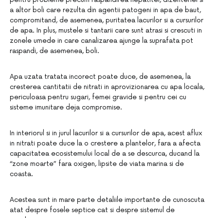
a altor boli care rezulta din agentii patogeni in apa de baut,
compromitand, de asemenea, puritatea lacurilor si a cursurilor
de apa. In plus, mustele si tantarii care sunt atrasi si crescuti in
zonele umede in care canalizarea ajunge la suprafata pot
raspandi, de asemenea, boli.
Apa uzata tratata incorect poate duce, de asemenea, la
cresterea cantitatii de nitrati in aprovizionarea cu apa locala,
periculoasa pentru sugari, femei gravide si pentru cei cu
sisteme imunitare deja compromise.
In interiorul si in jurul lacurilor si a cursurilor de apa, acest aflux
in nitrati poate duce la o crestere a plantelor, fara a afecta
capacitatea ecosistemului local de a se descurca, ducand la
“zone moarte” fara oxigen, lipsite de viata marina si de
coasta.
Acestea sunt in mare parte detaliile importante de cunoscuta
atat despre fosele septice cat si despre sistemul de