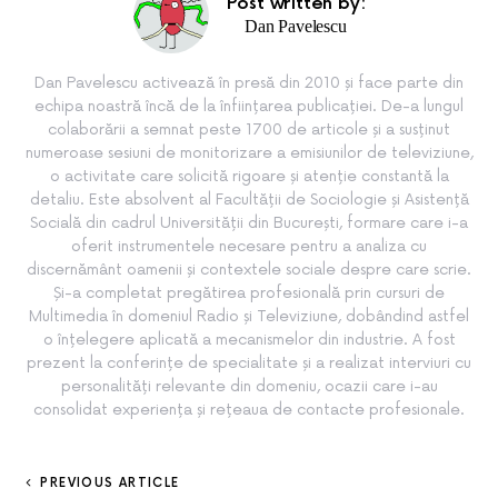
Post written by:
Dan Pavelescu
Dan Pavelescu activează în presă din 2010 și face parte din
echipa noastră încă de la înființarea publicației. De-a lungul
colaborării a semnat peste 1700 de articole și a susținut
numeroase sesiuni de monitorizare a emisiunilor de televiziune,
o activitate care solicită rigoare și atenție constantă la
detaliu. Este absolvent al Facultății de Sociologie și Asistență
Socială din cadrul Universității din București, formare care i-a
oferit instrumentele necesare pentru a analiza cu
discernământ oamenii și contextele sociale despre care scrie.
Și-a completat pregătirea profesională prin cursuri de
Multimedia în domeniul Radio și Televiziune, dobândind astfel
o înțelegere aplicată a mecanismelor din industrie. A fost
prezent la conferințe de specialitate și a realizat interviuri cu
personalități relevante din domeniu, ocazii care i-au
consolidat experiența și rețeaua de contacte profesionale.
PREVIOUS ARTICLE