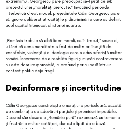
extremismul, Georgescu pare preocupat să-l justifice sub
pretextul unei „moralități pierdute.” Invocând perioada
interbelică drept model, președintele Călin Georgescu pare
să ignore deliberat atrocitățile și discriminările care au definit
acel capitol întunecat al istoriei noastre.
„România trebuie să aibă lideri morali, ca în trecut,” spune el,
uitând că acea moralitate a fost de multe ori însoțită de
xenofobie, violență și o ideologie care a adus suferință multor
români. Încercarea de a reabilita figuri și mișcări controversate
nu este doar iresponsabilă, ci profund periculoasă într-un
context politic deja fragil.
Dezinformare și incertitudine
Călin Georgescu construiește o narațiune periculoasă, bazată
pe combinația de adevăruri parțiale și promisiuni imposibile.
Discursul său despre o „Românie pură” rezonează cu temerile
și frustrările multor cetățeni, dar este lipsit de o bază