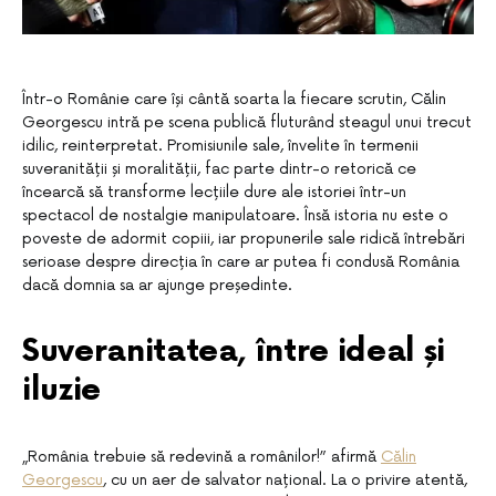
Într-o Românie care își cântă soarta la fiecare scrutin, Călin
Georgescu intră pe scena publică fluturând steagul unui trecut
idilic, reinterpretat. Promisiunile sale, învelite în termenii
suveranității și moralității, fac parte dintr-o retorică ce
încearcă să transforme lecțiile dure ale istoriei într-un
spectacol de nostalgie manipulatoare. Însă istoria nu este o
poveste de adormit copiii, iar propunerile sale ridică întrebări
serioase despre direcția în care ar putea fi condusă România
dacă domnia sa ar ajunge președinte.
Suveranitatea, între ideal și
iluzie
„România trebuie să redevină a românilor!” afirmă
Călin
Georgescu
, cu un aer de salvator național. La o privire atentă,