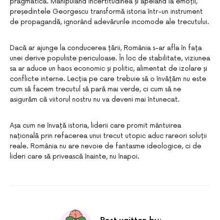
pragmatică. Manipulând incertitudinea și apelând la emoții,
președintele Georgescu transformă istoria într-un instrument
de propagandă, ignorând adevărurile incomode ale trecutului.
Dacă ar ajunge la conducerea țării, România s-ar afla în fața
unei derive populiste periculoase. În loc de stabilitate, viziunea
sa ar aduce un haos economic și politic, alimentat de izolare și
conflicte interne. Lecția pe care trebuie să o învățăm nu este
cum să facem trecutul să pară mai verde, ci cum să ne
asigurăm că viitorul nostru nu va deveni mai întunecat.
Așa cum ne învață istoria, liderii care promit mântuirea
națională prin refacerea unui trecut utopic aduc rareori soluții
reale. România nu are nevoie de fantasme ideologice, ci de
lideri care să privească înainte, nu înapoi.