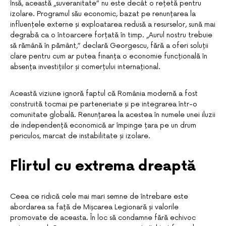
însă, această „suveranitate” nu este decât o rețetă pentru
izolare. Programul său economic, bazat pe renunțarea la
influențele externe și exploatarea redusă a resurselor, sună mai
degrabă ca o întoarcere forțată în timp. „Aurul nostru trebuie
să rămână în pământ,” declară Georgescu, fără a oferi soluții
clare pentru cum ar putea finanța o economie funcțională în
absența investițiilor și comerțului internațional.
Această viziune ignoră faptul că România modernă a fost
construită tocmai pe parteneriate și pe integrarea într-o
comunitate globală. Renunțarea la acestea în numele unei iluzii
de independență economică ar împinge țara pe un drum
periculos, marcat de instabilitate și izolare.
Flirtul cu extrema dreaptă
Ceea ce ridică cele mai mari semne de întrebare este
abordarea sa față de Mișcarea Legionară și valorile
promovate de aceasta. În loc să condamne fără echivoc