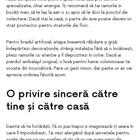
specializate, chiar energie. Îți recomand să tai ramurile în
bucăți mari, să le lași la aer o zi, apoi să le duci la punctul de
colectare. Dacă stai la casă, o parte din ace poate deveni un
strat protector pentru straturile de flori.
Pentru bradul artificial, etapa înseamnă răbdare și grijă.
Îndepărtezi decorațiunile, strângi instalația fără să o încâlcești,
pliezi ramurile cu atenție și îl depozitezi în cutie. Dacă ai
pierdut ambalajul original, o husă pentru haine voluminoase te
scoate din încurcătură. Pare un gest minor, dar peste un an vei
aprecia ordinea făcută acum.
O privire sinceră către
tine și către casă
Înainte să te hotărăști, fă un pas înapoi și imaginează-ți seara în
care îl împodobești. Te vezi alergând după șervețele pentru
acele de pe jos sau preferi să știi că nu vei avea nimic de