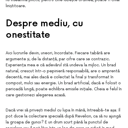
liniștitoare.
Despre mediu, cu
onestitate
Aici lucrurile devin, uneori, încordate. Fiecare tabără are
argumente și, de la distanță, par cifre care se contrazic.
Experiența mea e că adevărul stă undeva la mijloc. Un brad
natural, crescut într-o pepinieră responsabilă, are o amprentă
decentă, mai ales dacă e colectat la final și transformat în
compost, mulci sau energie. Un brad artificial, dacă e folosit o
perioadă lungă, poate echilibra emisiile inițiale. Cheia e felul în
care gestionezi alegerea acasă.
Dacă vrei să privești mediul cu lupa în mână, întreabă-te așa: îl
pot duce la colectare specială după Revelion, ca să nu ajungă
la groapa de gunoi? E un drum scurt până la punctul de