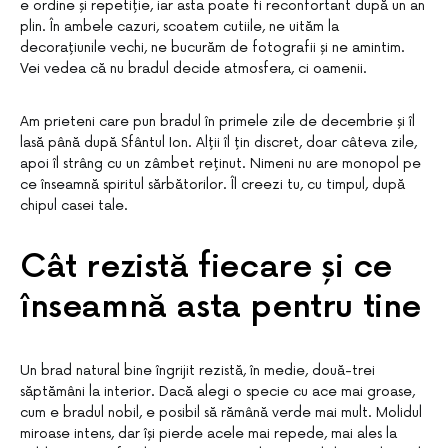
e ordine și repetiție, iar asta poate fi reconfortant după un an
plin. În ambele cazuri, scoatem cutiile, ne uităm la
decorațiunile vechi, ne bucurăm de fotografii și ne amintim.
Vei vedea că nu bradul decide atmosfera, ci oamenii.
Am prieteni care pun bradul în primele zile de decembrie și îl
lasă până după Sfântul Ion. Alții îl țin discret, doar câteva zile,
apoi îl strâng cu un zâmbet reținut. Nimeni nu are monopol pe
ce înseamnă spiritul sărbătorilor. Îl creezi tu, cu timpul, după
chipul casei tale.
Cât rezistă fiecare și ce
înseamnă asta pentru tine
Un brad natural bine îngrijit rezistă, în medie, două-trei
săptămâni la interior. Dacă alegi o specie cu ace mai groase,
cum e bradul nobil, e posibil să rămână verde mai mult. Molidul
miroase intens, dar își pierde acele mai repede, mai ales la