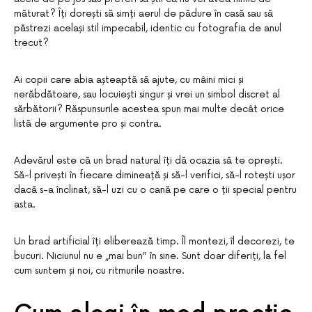
măturat? Îți dorești să simți aerul de pădure în casă sau să
păstrezi același stil impecabil, identic cu fotografia de anul
trecut?
Ai copii care abia așteaptă să ajute, cu mâini mici și
nerăbdătoare, sau locuiești singur și vrei un simbol discret al
sărbătorii? Răspunsurile acestea spun mai multe decât orice
listă de argumente pro și contra.
Adevărul este că un brad natural îți dă ocazia să te oprești.
Să-l privești în fiecare dimineață și să-l verifici, să-l rotești ușor
dacă s-a înclinat, să-l uzi cu o cană pe care o ții special pentru
asta.
Un brad artificial îți eliberează timp. Îl montezi, îl decorezi, te
bucuri. Niciunul nu e „mai bun” în sine. Sunt doar diferiți, la fel
cum suntem și noi, cu ritmurile noastre.