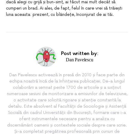
dacă alegi cu grijă și bun-simț, ai făcut mai mult decât să
cumperi un brad. Ai ales, de fapt, felul în care vrei să trăiești
luna aceasta: prezent, cu blândețe, înconjurat de ai tăi.
Post written by:
Dan Pavelescu
Dan Pavelescu activează în presă din 2010 și face parte din
echipa noastră încă de la înființarea publicației. De-a lungul
colaborării a semnat peste 1700 de articole și a susținut
numeroase sesiuni de monitorizare a emisiunilor de televiziune,
o activitate care solicită rigoare și atenție constantă la
detaliu. Este absolvent al Facultății de Sociologie și Asistență
Socială din cadrul Universității din București, formare care i-a
oferit instrumentele necesare pentru a analiza cu
discernământ oamenii și contextele sociale despre care scrie.
Și-a completat pregătirea profesională prin cursuri de