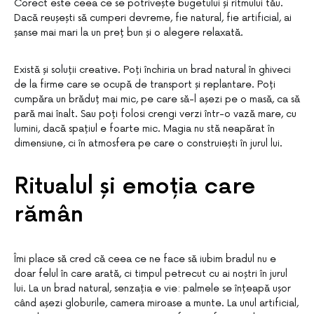
Corect este ceea ce se potrivește bugetului și ritmului tău.
Dacă reușești să cumperi devreme, fie natural, fie artificial, ai
șanse mai mari la un preț bun și o alegere relaxată.
Există și soluții creative. Poți închiria un brad natural în ghiveci
de la firme care se ocupă de transport și replantare. Poți
cumpăra un brăduț mai mic, pe care să-l așezi pe o masă, ca să
pară mai înalt. Sau poți folosi crengi verzi într-o vază mare, cu
lumini, dacă spațiul e foarte mic. Magia nu stă neapărat în
dimensiune, ci în atmosfera pe care o construiești în jurul lui.
Ritualul și emoția care
rămân
Îmi place să cred că ceea ce ne face să iubim bradul nu e
doar felul în care arată, ci timpul petrecut cu ai noștri în jurul
lui. La un brad natural, senzația e vie: palmele se înțeapă ușor
când așezi globurile, camera miroase a munte. La unul artificial,