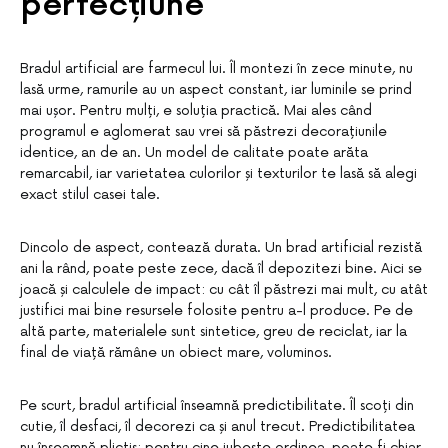
perfecțiune
Bradul artificial are farmecul lui. Îl montezi în zece minute, nu
lasă urme, ramurile au un aspect constant, iar luminile se prind
mai ușor. Pentru mulți, e soluția practică. Mai ales când
programul e aglomerat sau vrei să păstrezi decorațiunile
identice, an de an. Un model de calitate poate arăta
remarcabil, iar varietatea culorilor și texturilor te lasă să alegi
exact stilul casei tale.
Dincolo de aspect, contează durata. Un brad artificial rezistă
ani la rând, poate peste zece, dacă îl depozitezi bine. Aici se
joacă și calculele de impact: cu cât îl păstrezi mai mult, cu atât
justifici mai bine resursele folosite pentru a-l produce. Pe de
altă parte, materialele sunt sintetice, greu de reciclat, iar la
final de viață rămâne un obiect mare, voluminos.
Pe scurt, bradul artificial înseamnă predictibilitate. Îl scoți din
cutie, îl desfaci, îl decorezi ca și anul trecut. Predictibilitatea
nu înseamnă plictis; pentru cine iubește ordinea, poate fi chiar