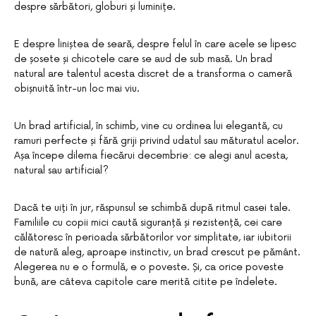
despre sărbători, globuri și luminițe.
E despre liniștea de seară, despre felul în care acele se lipesc
de șosete și chicotele care se aud de sub masă. Un brad
natural are talentul acesta discret de a transforma o cameră
obișnuită într-un loc mai viu.
Un brad artificial, în schimb, vine cu ordinea lui elegantă, cu
ramuri perfecte și fără griji privind udatul sau măturatul acelor.
Așa începe dilema fiecărui decembrie: ce alegi anul acesta,
natural sau artificial?
Dacă te uiți în jur, răspunsul se schimbă după ritmul casei tale.
Familiile cu copii mici caută siguranță și rezistență, cei care
călătoresc în perioada sărbătorilor vor simplitate, iar iubitorii
de natură aleg, aproape instinctiv, un brad crescut pe pământ.
Alegerea nu e o formulă, e o poveste. Și, ca orice poveste
bună, are câteva capitole care merită citite pe îndelete.