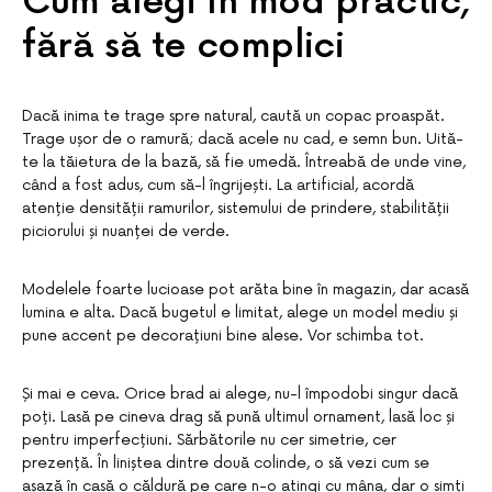
Cum alegi în mod practic,
fără să te complici
Dacă inima te trage spre natural, caută un copac proaspăt.
Trage ușor de o ramură; dacă acele nu cad, e semn bun. Uită-
te la tăietura de la bază, să fie umedă. Întreabă de unde vine,
când a fost adus, cum să-l îngrijești. La artificial, acordă
atenție densității ramurilor, sistemului de prindere, stabilității
piciorului și nuanței de verde.
Modelele foarte lucioase pot arăta bine în magazin, dar acasă
lumina e alta. Dacă bugetul e limitat, alege un model mediu și
pune accent pe decorațiuni bine alese. Vor schimba tot.
Și mai e ceva. Orice brad ai alege, nu-l împodobi singur dacă
poți. Lasă pe cineva drag să pună ultimul ornament, lasă loc și
pentru imperfecțiuni. Sărbătorile nu cer simetrie, cer
prezență. În liniștea dintre două colinde, o să vezi cum se
așază în casă o căldură pe care n-o atingi cu mâna, dar o simți