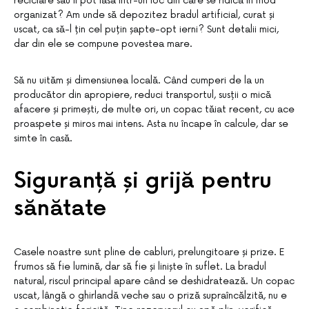
reciclare sau îl pot lăsa într-un loc din care se ridică în mod
organizat? Am unde să depozitez bradul artificial, curat și
uscat, ca să-l țin cel puțin șapte-opt ierni? Sunt detalii mici,
dar din ele se compune povestea mare.
Să nu uităm și dimensiunea locală. Când cumperi de la un
producător din apropiere, reduci transportul, susții o mică
afacere și primești, de multe ori, un copac tăiat recent, cu ace
proaspete și miros mai intens. Asta nu încape în calcule, dar se
simte în casă.
Siguranță și grijă pentru
sănătate
Casele noastre sunt pline de cabluri, prelungitoare și prize. E
frumos să fie lumină, dar să fie și liniște în suflet. La bradul
natural, riscul principal apare când se deshidratează. Un copac
uscat, lângă o ghirlandă veche sau o priză supraîncălzită, nu e