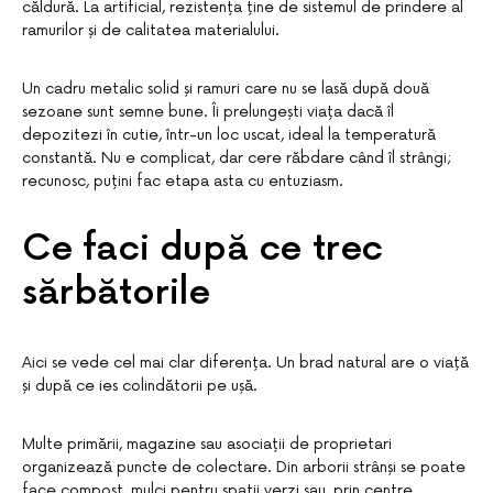
căldură. La artificial, rezistența ține de sistemul de prindere al
ramurilor și de calitatea materialului.
Un cadru metalic solid și ramuri care nu se lasă după două
sezoane sunt semne bune. Îi prelungești viața dacă îl
depozitezi în cutie, într-un loc uscat, ideal la temperatură
constantă. Nu e complicat, dar cere răbdare când îl strângi;
recunosc, puțini fac etapa asta cu entuziasm.
Ce faci după ce trec
sărbătorile
Aici se vede cel mai clar diferența. Un brad natural are o viață
și după ce ies colindătorii pe ușă.
Multe primării, magazine sau asociații de proprietari
organizează puncte de colectare. Din arborii strânși se poate
face compost, mulci pentru spații verzi sau, prin centre