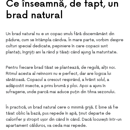
Ce înseamnă, de fapt, un
brad natural
Un brad natural nu e un copac smuls fără discernământ din
pădure, cum se întâmpla cândva. În mare parte, vorbim despre
culturi special dedicate, pepiniere în care copacii sunt
plantați, îngrijiți ani la rând și tăiați când ajung la maturitate.
Pentru fiecare brad tăiat se plantează, de regulă, alții noi.
Ritmul acesta al reînnoirii nu e perfect, dar are logica lui
sănătoasă. Copacul a crescut respirând, a hrănit solul, a
adăpostit insecte, a prins brumă și ploi. Apoi a ajuns în
sufragerie, unde parcă mai aduce puțin din tihna sezonului.
În practică, un brad natural cere o minimă grijă. E bine să fie
tăiat oblic la bază, pus repede în apă, ținut departe de
calorifer și stropit ușor din când în când. Dacă locuiești într-un
apartament călduros, va ceda mai repede.