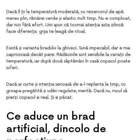
Dacă îl ții la temperatură moderată, cu rezervorul de apă
mereu plin, rămâne verde și elastic mult timp. Nu e complicat,
dar nici fără efort. Unii spun că tocmai atenția asta zilnică
face diferența: grija te leagă de ritual.
Există și varianta bradului la ghiveci. Sună impecabil, dar e mai
capricioasă decât pare. Rădăcinile sunt sensibile la variații de
temperatură, iar după două săptămâni în casă copacul poate
suferi.
Dacă ai curte și intenția serioasă de a-l replanta la timp, cu
groapa pregătită și udări regulate, merită. Dacă nu, riscul să
pierzi copacul e real. Și e păcat.
Ce aduce un brad
artificial, dincolo de