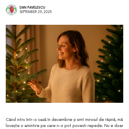
DAN PAVELESCU
SEPTEMBER 29, 2025
Când intru într-o casă în decembrie și simt mirosul de rășină, mă
lovește o amintire pe care n-o pot povesti repede. Nu e doar