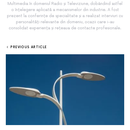
Multimedia în domeniul Radio și Televiziune, dobândind astfel
o înțelegere aplicată a mecanismelor din industrie. A fost
prezent la conferințe de specialitate și a realizat interviuri cu
personalități relevante din domeniu, ocazii care i-au
consolidat experiența și rețeaua de contacte profesionale.
PREVIOUS ARTICLE