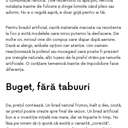
o combinație fericită. Ține rezervorul cu apă plin, verifică
instalația înainte de folosire și stinge luminile când pleci sau
adormi. Nu e o regulă aspră, e doar grijă pentru ai tăi.
Pentru bradul artificial, caută materiale marcate ca rezistente
la foc și evită modelele care miros puternic la desfacere. De
multe ori, mirosul vine din compuși care dispar după aerisire.
Dacă ai alergii, ambele opțiuni cer atenție. Unii oameni
reacționează la polenul sau mucegaiul care poate fi prezent
pe crengile naturale, alții tușesc de la praful strâns pe ramurile
artificiale. O curățare temeinică înainte de împodobire face
diferența.
Buget, fără tabuuri
Da, prețul contează. Un brad natural frumos, înalt și des, costă,
iar prețul poate crește spre final de sezon. Un brad artificial
bun e o investiție inițială mai mare, dar se împarte în timp. Nu
lăsa pe nimeni să-ți spună că există o variantă „corectă”.