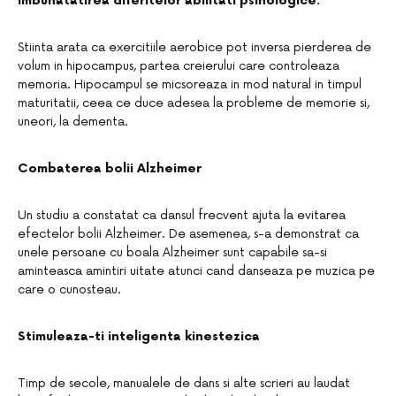
imbunatatirea diferitelor abilitati psihologice.
Stiinta arata ca exercitiile aerobice pot inversa pierderea de
volum in hipocampus, partea creierului care controleaza
memoria. Hipocampul se micsoreaza in mod natural in timpul
maturitatii, ceea ce duce adesea la probleme de memorie si,
uneori, la dementa.
Combaterea bolii Alzheimer
Un studiu a constatat ca dansul frecvent ajuta la evitarea
efectelor bolii Alzheimer. De asemenea, s-a demonstrat ca
unele persoane cu boala Alzheimer sunt capabile sa-si
aminteasca amintiri uitate atunci cand danseaza pe muzica pe
care o cunosteau.
Stimuleaza-ti inteligenta kinestezica
Timp de secole, manualele de dans si alte scrieri au laudat