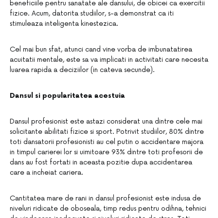
beneficiile pentru sanatate ale dansului, de obicei ca exercitii
fizice. Acum, datorita studiilor, s-a demonstrat ca iti
stimuleaza inteligenta kinestezica.
Cel mai bun sfat, atunci cand vine vorba de imbunatatirea
acuitatii mentale, este sa va implicati in activitati care necesita
luarea rapida a deciziilor (in cateva secunde).
Dansul si popularitatea acestuia
Dansul profesionist este astazi considerat una dintre cele mai
solicitante abilitati fizice si sport. Potrivit studiilor, 80% dintre
toti dansatorii profesionisti au cel putin o accidentare majora
in timpul carierei lor si uimitoare 93% dintre toti profesorii de
dans au fost fortati in aceasta pozitie dupa accidentarea
care a incheiat cariera.
Cantitatea mare de rani in dansul profesionist este indusa de
niveluri ridicate de oboseala, timp redus pentru odihna, tehnici