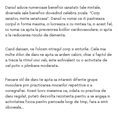
Dansul aduce numeroase beneficii sanatatii tale mintale,
diversele sale beneficii dovedind celebra zicala: “Corp
sanatos, minte sanatoasa”. Dansul nu numai ca iti pastreaza
corpul in forma maxima, ci lucreaza si cu mintea ta, in acest fel,
nu numai ca ajuta la prevenirea bolilor cardiovasculare, ci ajuta
si la reducerea riscului de dementa.
Cand dansam, ne folosim intregul corp si simturile. Cele mai
multe stiluri de dans ne ajuta sa ardem calorii, chiar si faptul de
a trece la ritmul unui vals, este echivalent cu o activitate de
cel putin o plimbare moderata.
Fiecare stil de dans te ajuta sa intaresti diferite grupe
musculare prin practicarea miscarilor repetitive si a
coregrafiei. Acest lucru inseamna ca, odata cu practica de
dans regulat, puteti dezvolta rezistenta pentru a se angaja in
activitatea fizica pentru perioade lungi de timp, fara a simti
oboseala…