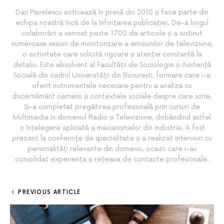
Dan Pavelescu activează în presă din 2010 și face parte din
echipa noastră încă de la înființarea publicației. De-a lungul
colaborării a semnat peste 1700 de articole și a susținut
numeroase sesiuni de monitorizare a emisiunilor de televiziune,
o activitate care solicită rigoare și atenție constantă la
detaliu. Este absolvent al Facultății de Sociologie și Asistență
Socială din cadrul Universității din București, formare care i-a
oferit instrumentele necesare pentru a analiza cu
discernământ oamenii și contextele sociale despre care scrie.
Și-a completat pregătirea profesională prin cursuri de
Multimedia în domeniul Radio și Televiziune, dobândind astfel
o înțelegere aplicată a mecanismelor din industrie. A fost
prezent la conferințe de specialitate și a realizat interviuri cu
personalități relevante din domeniu, ocazii care i-au
consolidat experiența și rețeaua de contacte profesionale.
PREVIOUS ARTICLE