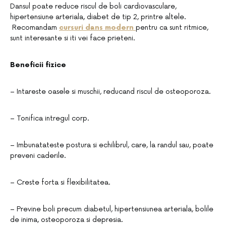
Dansul poate reduce riscul de boli cardiovasculare,
hipertensiune arteriala, diabet de tip 2, printre altele.
Recomandam
c
ursuri dans modern
pentru ca sunt ritmice,
sunt interesante si iti vei face prieteni.
Beneficii fizice
– Intareste oasele si muschii, reducand riscul de osteoporoza.
– Tonifica intregul corp.
– Imbunatateste postura si echilibrul, care, la randul sau, poate
preveni caderile.
– Creste forta si flexibilitatea.
– Previne boli precum diabetul, hipertensiunea arteriala, bolile
de inima, osteoporoza si depresia.