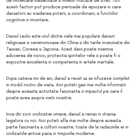
de vindecare inadecvate si niveluri ridicate de stres. Toti
acesti factori pot produce perioade de epuizare in care
dansatorii au scaderea puterii, a coordonarii, a functiilor
cognitive si imunitare.
Dansul Leului este unul dintre cele mai populare dansuri
religioase si ceremonioase din China si din tarile invecinate din
Taiwan, Coreea si Japonia. Acest dans poate insemna
aducerea de noroc, protectia spiritelor rele si poate fi o
expozitie excelenta in competenta in artele martiale.
Dupa cateva mii de ani, dansul a reusit sa se infuzeze complet
in modul nostru de viata. Aici puteti gasi mai multe informatii
despre aceasta activitate fascinanta si impactul pe care il
poate avea asupra vietii noastre.
Inca din zorii civilizatiei umane, dansul a ramas in stransa
legatura cu noi. Aici puteti afla mai multe despre aceasta
parte fascinanta a culturii noastre, toate de la radacinile ei in
civilizatiile antice pana in timpurile moderne.