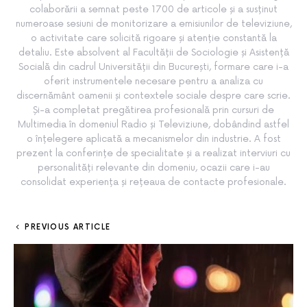
colaborării a semnat peste 1700 de articole și a susținut
numeroase sesiuni de monitorizare a emisiunilor de televiziune,
o activitate care solicită rigoare și atenție constantă la
detaliu. Este absolvent al Facultății de Sociologie și Asistență
Socială din cadrul Universității din București, formare care i-a
oferit instrumentele necesare pentru a analiza cu
discernământ oamenii și contextele sociale despre care scrie.
Și-a completat pregătirea profesională prin cursuri de
Multimedia în domeniul Radio și Televiziune, dobândind astfel
o înțelegere aplicată a mecanismelor din industrie. A fost
prezent la conferințe de specialitate și a realizat interviuri cu
personalități relevante din domeniu, ocazii care i-au
consolidat experiența și rețeaua de contacte profesionale.
PREVIOUS ARTICLE