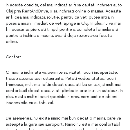
In aceste conditii, cel mai indicat ar fi sa cautati inchirieri auto
Cluj prin RentAndDrive, si sa inchiriati online o masina. Aceasta
ar fi cea mai indicata solutie, pentru ca veti putea intra in
posesia masinii imediat ce veti ajunge in Cluj. In plus, nu va mai
fi necesar sa pierdeti timpul pentru a completa formulare si
pentru a inchiria o masina, avand deja rezervarea facuta
online.
Confort
O masina inchiriata va permite sa vizitati locuri indepartate,
trasee ascunse sau restaurante. Puteti vedea atatea locuri
frumoase, mult mai ieftin decat daca ati lua un taxi, si mult mai
confortabil decat daca v-ati plimba in oras intr-un autobuz. In
plus, exista multe locuri speciale in oras, care sunt de obicei
inaccesibile cu autobuzul.
De asemenea, nu exista nimic mai bun decat o masina care va
asteapta la gara sau aeroport. Nimic nu este mai confortabil