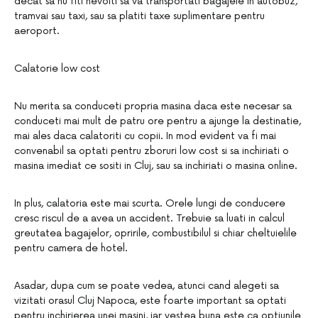
decat sa nu fiti nevoiti sa va transportati bagajele in autobuz,
tramvai sau taxi, sau sa platiti taxe suplimentare pentru
aeroport.
Calatorie low cost
Nu merita sa conduceti propria masina daca este necesar sa
conduceti mai mult de patru ore pentru a ajunge la destinatie,
mai ales daca calatoriti cu copii. In mod evident va fi mai
convenabil sa optati pentru zboruri low cost si sa inchiriati o
masina imediat ce sositi in Cluj, sau sa inchiriati o masina online.
In plus, calatoria este mai scurta. Orele lungi de conducere
cresc riscul de a avea un accident. Trebuie sa luati in calcul
greutatea bagajelor, opririle, combustibilul si chiar cheltuielile
pentru camera de hotel.
Asadar, dupa cum se poate vedea, atunci cand alegeti sa
vizitati orasul Cluj Napoca, este foarte important sa optati
pentru inchirierea unei masini, iar vestea buna este ca optiunile