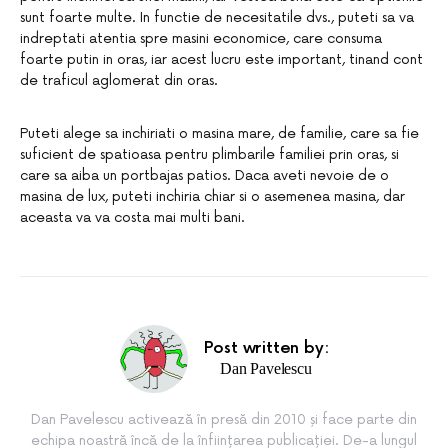
sunt foarte multe. In functie de necesitatile dvs., puteti sa va
indreptati atentia spre masini economice, care consuma
foarte putin in oras, iar acest lucru este important, tinand cont
de traficul aglomerat din oras.
Puteti alege sa inchiriati o masina mare, de familie, care sa fie
suficient de spatioasa pentru plimbarile familiei prin oras, si
care sa aiba un portbajas patios. Daca aveti nevoie de o
masina de lux, puteti inchiria chiar si o asemenea masina, dar
aceasta va va costa mai multi bani.
Post written by:
Dan Pavelescu
Dan Pavelescu activează în presă din 2010 și face parte din
echipa noastră încă de la înființarea publicației. De-a lungul