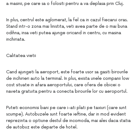
a masinii, pe care sa o folositi pentru a va deplasa prin Cluj.
In plus, centrul este aglomerat, la fel ca in cazul fiecarui oras.
Stand intr-o zona mai linistita, veti avea parte de o mai buna
odihna, insa veti putea ajunge oricand in centru, cu masina
inchiriata.
Calitatea vietii
Cand ajungeti la aeroport, este foarte usor sa gasiti birourile
de inchirieri auto la terminal. In plus, exista unele companii low
cost situate in afara aeroportului, care ofera de obicei o
naveta gratuita pentru a conecta birourile lor cu aeroportul.
Puteti economisi bani pe care i-ati plati pe taxiuri (care sunt
scumpe). Autobuzele sunt foarte ieftine, dar in mod evident
reprezinta o optiune destul de incomoda, mai ales daca statia
de autobuz este departe de hotel.