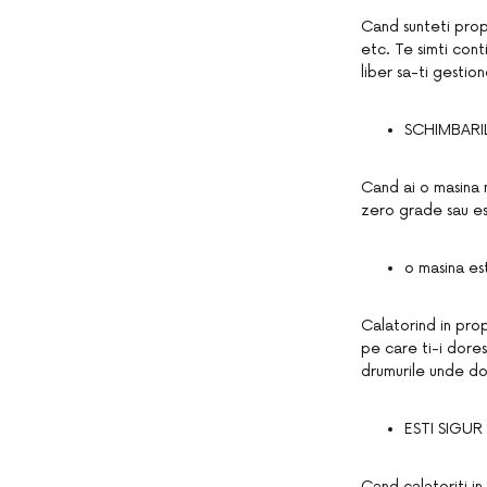
Cand sunteti propr
etc. Te simti cont
liber sa-ti gestion
SCHIMBAR
Cand ai o masina 
zero grade sau est
o masina es
Calatorind in prop
pe care ti-i dores
drumurile unde dori
ESTI SIGUR
Cand calatoriti in