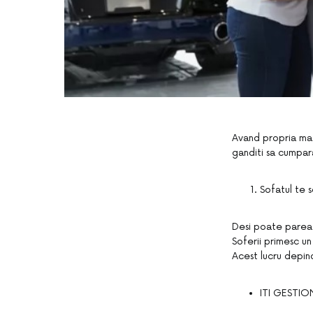
Avand propria masi
ganditi sa cumpara
Sofatul te 
Desi poate parea 
Soferii primesc un
Acest lucru depind
ITI GESTIO