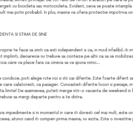
rgeti cu bicicleta sau motocicleta. Evident, ceva se poate intampla cu
ult mai putin probabil. In plus, masina va ofera protectie impotriva u
DENTA SI STIMA DE SINE
oprie te face sa simti ca esti independent si ca, in mod infailibil, iti 
imt impliniti, deoarece nu trebuie sa conteze pe altii ca sa se mobili
zica care va place fara ca cineva sa va spuna nimic…
conduce, poti alege rute noi si stii cai diferite. Este foarte diferit sa
 care calatoresti, ca pasager. Cunoasteti diferite locuri si peisaje, in
xista limite! De asemenea, puteti merge intr-o vacanta de weekend in l
rebuie sa mergi departe pentru a te distra.
ra impedimente si in momentul in care iti doresti cel mai mult, este un
ceea, atunci cand iti cumperi prima masina, nu ezita. Este o investitie