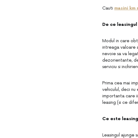
Cauti
masini km 
De ce leasingul
Modul in care obti
intreaga valoare a
nevoie sa va legat
dezorientante, deo
serviciu si inchirier
Prima cea mai imp
vehiculul, deci nu
importanta care i
leasing (si ce dif
Ce este leasing
Leasingul ajunge s