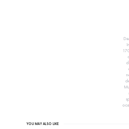
Da
î
170
d
n
de
Mu
s
oca
YOU MAY ALSO LIKE