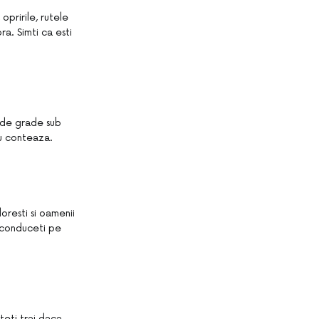
opririle, rutele
a. Simti ca esti
0 de grade sub
nu conteaza.
oresti si oamenii
, conduceti pe
uteti trai daca