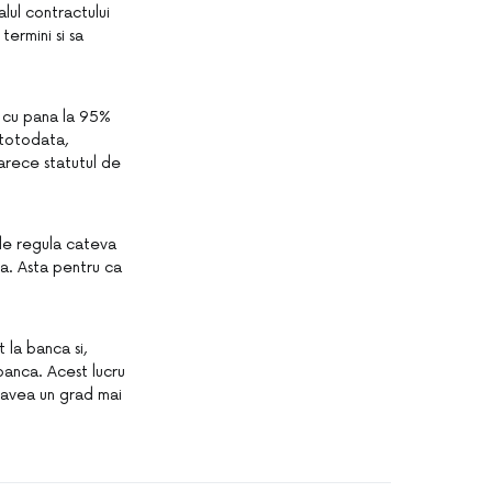
alul contractului
termini si sa
a cu pana la 95%
, totodata,
arece statutul de
 de regula cateva
ca. Asta pentru ca
 la banca si,
banca. Acest lucru
 avea un grad mai