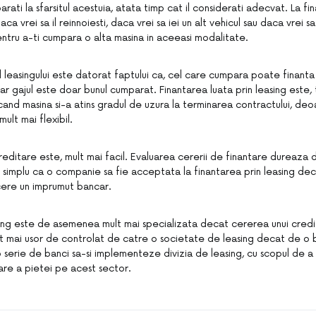
rati la sfarsitul acestuia, atata timp cat il considerati adecvat. La fin
a vrei sa il reinnoiesti, daca vrei sa iei un alt vehicul sau daca vrei sa 
pentru a-ti cumpara o alta masina in aceeasi modalitate.
al leasingului este datorat faptului ca, cel care cumpara poate finant
, iar gajul este doar bunul cumparat. Finantarea luata prin leasing este
cand masina si-a atins gradul de uzura la terminarea contractului, deo
ult mai flexibil.
reditare este, mult mai facil. Evaluarea cererii de finantare dureaza
i simplu ca o companie sa fie acceptata la finantarea prin leasing de
cere un imprumut bancar.
ing este de asemenea mult mai specializata decat cererea unui credit
sunt mai usor de controlat de catre o societate de leasing decat de o 
 serie de banci sa-si implementeze divizia de leasing, cu scopul de a
are a pietei pe acest sector.