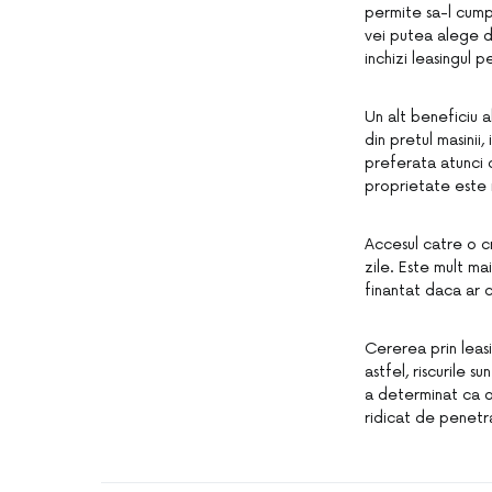
permite sa-l cumpa
vei putea alege dac
inchizi leasingul 
Un alt beneficiu 
din pretul masinii
preferata atunci 
proprietate este m
Accesul catre o c
zile. Este mult ma
finantat daca ar 
Cererea prin leas
astfel, riscurile 
a determinat ca o
ridicat de penetr