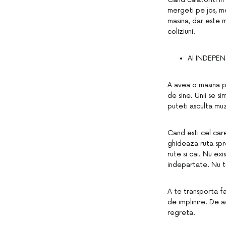
mergeti pe jos, me
masina, dar este m
coliziuni.
AI INDEPEN
A avea o masina pr
de sine. Unii se s
puteti asculta mu
Cand esti cel care 
ghideaza ruta spre
rute si cai. Nu e
indepartate. Nu t
A te transporta fa
de implinire. De a
regreta.