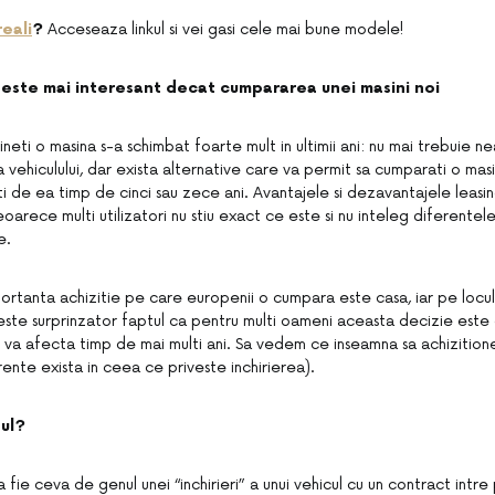
reali
?
Acceseaza linkul si vei gasi cele mai bune modele!
 este mai interesant decat cumpararea unei masini noi
neti o masina s-a schimbat foarte mult in ultimii ani: nu mai trebuie ne
 vehiculului, dar exista alternative care va permit sa cumparati o masi
i de ea timp de cinci sau zece ani. Avantajele si dezavantajele leasing
arece multi utilizatori nu stiu exact ce este si nu inteleg diferentel
e.
ortanta achizitie pe care europenii o cumpara este casa, iar pe locul
 este surprinzator faptul ca pentru multi oameni aceasta decizie este
i va afecta timp de mai multi ani. Sa vedem ce inseamna sa achizitione
erente exista in ceea ce priveste inchirierea).
ul?
a fie ceva de genul unei “inchirieri” a unui vehicul cu un contract intre 