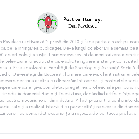
Post written by:
Dan Pavelescu
n Pavelescu activează în presă din 2010 și face parte din echipa noas
ncă de la înființarea publicației. De-a lungul colaborării a semnat pes
0 de articole și a susținut numeroase sesiuni de monitorizare a emisiun
de televiziune, o activitate care solicită rigoare și atenție constantă l
etaliu. Este absolvent al Facultății de Sociologie și Asistență Socială d
cadrul Universității din București, formare care i-a oferit instrumentel
ecesare pentru a analiza cu discernământ oamenii și contextele socia
spre care scrie. Și-a completat pregătirea profesională prin cursuri
ltimedia în domeniul Radio și Televiziune, dobândind astfel o înțeleg
aplicată a mecanismelor din industrie. A fost prezent la conferințe d
pecialitate și a realizat interviuri cu personalități relevante din domeni
zii care i-au consolidat experiența și rețeaua de contacte profesion