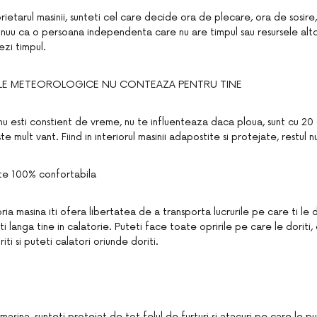
ietarul masinii, sunteti cel care decide ora de plecare, ora de sosire, 
inuu ca o persoana independenta care nu are timpul sau resursele altor
ezi timpul.
ILE METEOROLOGICE NU CONTEAZA PENTRU TINE
nu esti constient de vreme, nu te influenteaza daca ploua, sunt cu 2
e mult vant. Fiind in interiorul masinii adapostite si protejate, restul 
te 100% confortabila
ria masina iti ofera libertatea de a transporta lucrurile pe care ti le d
ti langa tine in calatorie. Puteti face toate opririle pe care le doriti
ti si puteti calatori oriunde doriti.
 masina, sunteti protejat de tot felul de furturi si atacuri pe care le p