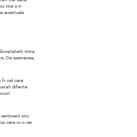
 tine si in
nei eventuale
imbunatatesti stima
zeze. De asemenea,
 fii cel care
vatati diferite
ocuri
 sentiment unic
 pe care nu o vei