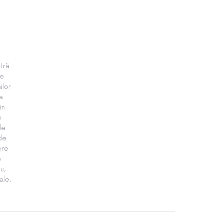
tră
te
ilor
a
in
e
le
 de
ere
e
u,
ale.