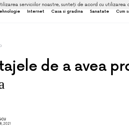
tilizarea serviciilor noastre, sunteți de acord cu utilizarea 
ehnologie
Internet
Casa si gradina
Sanatate
Cum s
o
tajele de a avea pr
a
ESCU
, 2021