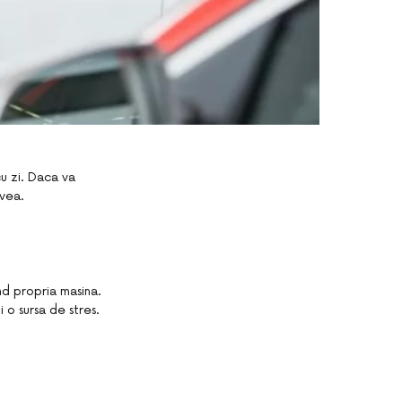
cu zi. Daca va
avea.
nd propria masina.
i o sursa de stres.