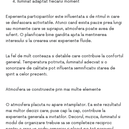
Iluminat adaptat fiecarui moment
Experienta participantilor este influentata si de ritmul in care
se desfasoara activitatile. Atunci cand exista pauze prea lungi
sau momente care se suprapun, atmosfera poate avea de
suferit. O planificare bine gandita ajuta la mentinerea
interesului si la crearea unei experiente fluide.
La fel de mult conteaza si detaliile care contribuie la confortul
general. Temperatura potrivita, iluminatul adecvat si o
sonorizare de calitate pot influenta semnificativ starea de
spirit a celor prezenti.
Atmosfera se construieste prin mai multe elemente
O atmosfera placuta nu apare intamplator. Ea este rezultatul
mai multor decizii care, puse cap la cap, contribuie la
experienta generala a invitatilor. Decorul, muzica, iluminatul si
modul de organizare trebuie sa se completeze reciproc
pentru a crea un cadru armonios si placut pe tot parcursul