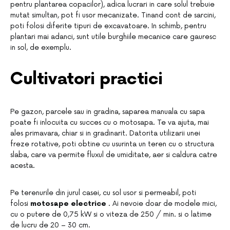
pentru plantarea copacilor), adica lucrari in care solul trebuie
mutat simultan, pot fi usor mecanizate. Tinand cont de sarcini,
poti folosi diferite tipuri de excavatoare. In schimb, pentru
plantari mai adanci, sunt utile burghiile mecanice care gauresc
in sol, de exemplu.
Cultivatori practici
Pe gazon, parcele sau in gradina, saparea manuala cu sapa
poate fi inlocuita cu succes cu o motosapa. Te va ajuta, mai
ales primavara, chiar si in gradinarit. Datorita utilizarii unei
freze rotative, poti obtine cu usurinta un teren cu ​​o structura
slaba, care va permite fluxul de umiditate, aer si caldura catre
acesta.
Pe terenurile din jurul casei, cu sol usor si permeabil, poti
folosi
motosape electrice
. Ai nevoie doar de modele mici,
cu o putere de 0,75 kW si o viteza de 250 / min. si o latime
de lucru de 20 – 30 cm.