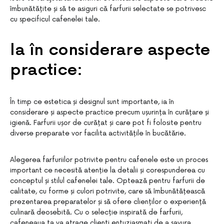
îmbunătățite și să te asiguri că farfurii selectate se potrivesc
cu specificul cafenelei tale.
Ia în considerare aspecte
practice:
În timp ce estetica și designul sunt importante, ia în
considerare și aspecte practice precum ușurința în curățare și
igienă. Farfurii ușor de curățat și care pot fi folosite pentru
diverse preparate vor facilita activitățile în bucătărie.
Alegerea farfuriilor potrivite pentru cafenele este un proces
important ce necesită atenție la detalii și corespunderea cu
conceptul și stilul cafenelei tale. Optează pentru farfurii de
calitate, cu forme și culori potrivite, care să îmbunătățească
prezentarea preparatelor și să ofere clienților o experiență
culinară deosebită. Cu o selecție inspirată de farfurii,
cafeneaua ta va atrage clienți entuziasmați de a savura