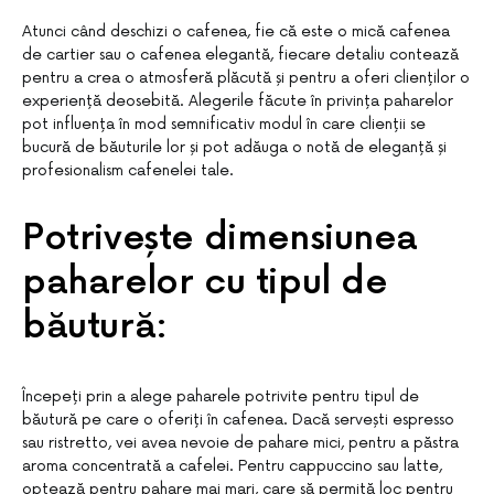
Atunci când deschizi o cafenea, fie că este o mică cafenea
de cartier sau o cafenea elegantă, fiecare detaliu contează
pentru a crea o atmosferă plăcută și pentru a oferi clienților o
experiență deosebită. Alegerile făcute în privința paharelor
pot influența în mod semnificativ modul în care clienții se
bucură de băuturile lor și pot adăuga o notă de eleganță și
profesionalism cafenelei tale.
Potrivește dimensiunea
paharelor cu tipul de
băutură:
Începeți prin a alege paharele potrivite pentru tipul de
băutură pe care o oferiți în cafenea. Dacă servești espresso
sau ristretto, vei avea nevoie de pahare mici, pentru a păstra
aroma concentrată a cafelei. Pentru cappuccino sau latte,
optează pentru pahare mai mari, care să permită loc pentru