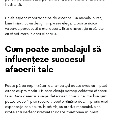
frustrantă.
Un alt aspect important ține de estetică. Un ambalaj curat,
bine finisat, cu un design simplu sau elegant, poate ridica
valoarea percepută a unui desert. Este o investiție mică, dar
cu efect mare în ochii clientului.
Cum poate ambalajul să
influențeze succesul
afacerii tale
Poate părea surprinzător, dar ambalajul poate avea un impact
direct asupra modului în care clienții percep calitatea afacerii
tale. Dacă desertul ajunge deteriorat, chiar și cel mai bun gust
poate trece în plan secund și poate rămâne doar impresia unei
experiențe neplăcute. În schimb, un produs impecabil, bine
protejat și perfect prezentat poate transforma un client