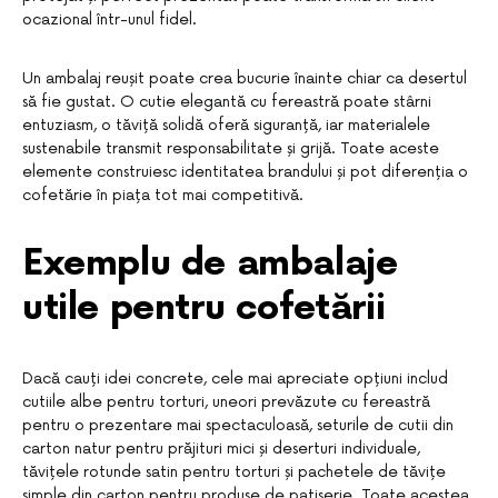
ocazional într-unul fidel.
Un ambalaj reușit poate crea bucurie înainte chiar ca desertul
să fie gustat. O cutie elegantă cu fereastră poate stârni
entuziasm, o tăviță solidă oferă siguranță, iar materialele
sustenabile transmit responsabilitate și grijă. Toate aceste
elemente construiesc identitatea brandului și pot diferenția o
cofetărie în piața tot mai competitivă.
Exemplu de ambalaje
utile pentru cofetării
Dacă cauți idei concrete, cele mai apreciate opțiuni includ
cutiile albe pentru torturi, uneori prevăzute cu fereastră
pentru o prezentare mai spectaculoasă, seturile de cutii din
carton natur pentru prăjituri mici și deserturi individuale,
tăvițele rotunde satin pentru torturi și pachetele de tăvițe
simple din carton pentru produse de patiserie. Toate acestea