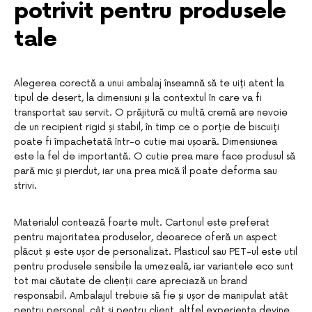
potrivit pentru produsele
tale
Alegerea corectă a unui ambalaj înseamnă să te uiți atent la
tipul de desert, la dimensiuni și la contextul în care va fi
transportat sau servit. O prăjitură cu multă cremă are nevoie
de un recipient rigid și stabil, în timp ce o porție de biscuiți
poate fi împachetată într-o cutie mai ușoară. Dimensiunea
este la fel de importantă. O cutie prea mare face produsul să
pară mic și pierdut, iar una prea mică îl poate deforma sau
strivi.
Materialul contează foarte mult. Cartonul este preferat
pentru majoritatea produselor, deoarece oferă un aspect
plăcut și este ușor de personalizat. Plasticul sau PET-ul este util
pentru produsele sensibile la umezeală, iar variantele eco sunt
tot mai căutate de clienții care apreciază un brand
responsabil. Ambalajul trebuie să fie și ușor de manipulat atât
pentru personal, cât și pentru client, altfel experiența devine