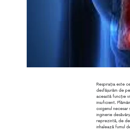
Respirația este ce
desfășurăm de pes
această funcție vi
insuficient. Plămâ
oxigenul necesar s
inginerie desăvârș
reprezintă, de de
inhalează fumul de