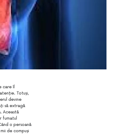
 care îl
tenție. Totuși,
aerul devine
ați să extragă
ă. Această
ar fumatul
. Când o persoană
e mii de compuși