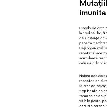
Mutații
imunita
Dincolo de distru
la nivel celular, 
de substanțe dove
penetra membrana 
Deși organismul u
repetat al acestor
acumulează trepta
celulele pulmonar
Natura deosebit de
receptori de durer
să crească nestânje
timp înainte de a
toracice acute, pi
vizibile pentru pa
opțiunile terapeut