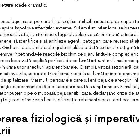
iețuire scade dramatic.
ul oncologic major pe care îl induce, fumatul subminează grav capacit
 apăra împotriva infecțiilor externe. Sistemul imunitar local se bazeaz
e specializate, numite macrofage alveolare, a căror sarcină primordia
riene, să identifice și să anihileze agenții patogeni care reușesc să aj
r. Gudronul dens și metalele grele inhalate o dată cu fumul de țigară 
nsive, încetinindu-le reacțiile biochimice și anulându-le complet efi
esie localizată explică perfect de ce fumătorii sunt mult mai predispu
e în urma unor afecțiuni aparent banale. O simplă viroză sezonieră, ca
n câteva zile, se poate transforma rapid la un fumător într-o pneum
de spitalizare. Mai mult, persoanele care suferă deja de afecțiuni inf
bronșic, experimentează o exacerbare acută a simptomelor. Fumul ac
mator puternic pe o mucoasă deja sensibilizată, declanșând crize de s
ite și reducând semnificativ eficiența tratamentelor cu corticosteroiz
area fiziologică și imperativ
rii