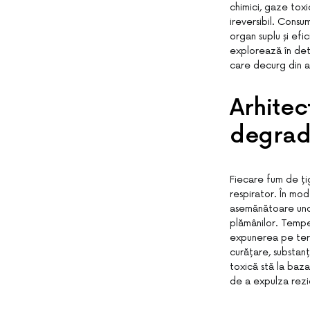
chimici, gaze tox
ireversibil. Consu
organ suplu și efic
explorează în det
care decurg din ac
Arhitec
degrad
Fiecare fum de ți
respirator. În mod
asemănătoare unor c
plămânilor. Temper
expunerea pe term
curățare, substan
toxică stă la baza
de a expulza rezid