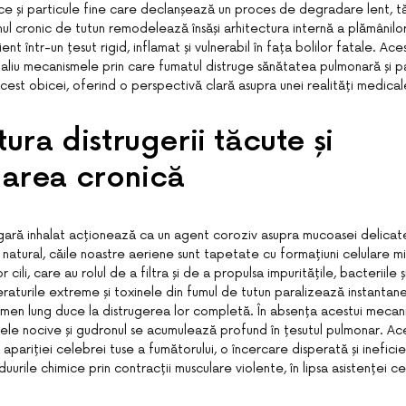
ice și particule fine care declanșează un proces de degradare lent, 
mul cronic de tutun remodelează însăși arhitectura internă a plămânilo
ient într-un țesut rigid, inflamat și vulnerabil în fața bolilor fatale. Ace
aliu mecanismele prin care fumatul distruge sănătatea pulmonară și p
est obicei, oferind o perspectivă clară asupra unei realități medical
tura distrugerii tăcute și
area cronică
gară inhalat acționează ca un agent coroziv asupra mucoasei delicate
 natural, căile noastre aeriene sunt tapetate cu formațiuni celulare m
ili, care au rolul de a filtra și de a propulsa impuritățile, bacteriile ș
aturile extreme și toxinele din fumul de tutun paralizează instantaneu 
en lung duce la distrugerea lor completă. În absența acestui mecani
țele nocive și gudronul se acumulează profund în țesutul pulmonar. A
 apariției celebrei tuse a fumătorului, o încercare disperată și inefici
uurile chimice prin contracții musculare violente, în lipsa asistenței c