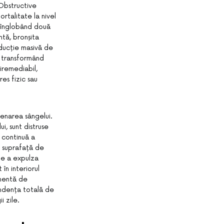
Obstructive
rtalitate la nivel
, înglobând două
ntă, bronșita
oducție masivă de
, transformând
iremediabil,
es fizic sau
enarea sângelui.
i, sunt distruse
 continuă a
 o suprafață de
de a expulza
în interiorul
nentă de
pendența totală de
i zile.