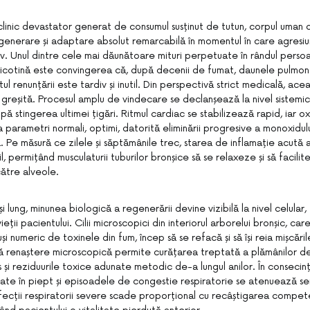
i clinic devastator generat de consumul susținut de tutun, corpul uma
enerare și adaptare absolut remarcabilă în momentul în care agresi
iv. Unul dintre cele mai dăunătoare mituri perpetuate în rândul perso
cotină este convingerea că, după decenii de fumat, daunele pulmon
rtul renunțării este tardiv și inutil. Din perspectivă strict medicală, a
greșită. Procesul amplu de vindecare se declanșează la nivel sistemi
ă stingerea ultimei țigări. Ritmul cardiac se stabilizează rapid, iar o
a parametri normali, optimi, datorită eliminării progresive a monoxidu
ă. Pe măsură ce zilele și săptămânile trec, starea de inflamație acută a 
, permițând musculaturii tuburilor bronșice să se relaxeze și să facilit
către alveole.
 lung, minunea biologică a regenerării devine vizibilă la nivel celular
ieții pacientului. Cilii microscopici din interiorul arborelui bronșic, car
uși numeric de toxinele din fum, încep să se refacă și să își reia mișcă
ă renaștere microscopică permite curățarea treptată a plămânilor d
și reziduurile toxice adunate metodic de-a lungul anilor. În consecinț
ate în piept și episoadele de congestie respiratorie se atenuează sem
fecții respiratorii severe scade proporțional cu recâștigarea compete