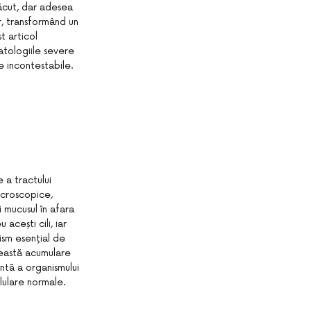
tăcut, dar adesea
r, transformând un
st articol
atologiile severe
e incontestabile.
 a tractului
icroscopice,
i mucusul în afara
acești cili, iar
sm esențial de
ceastă acumulare
entă a organismului
elulare normale.