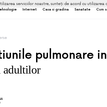
tilizarea serviciilor noastre, sunteți de acord cu utilizarea 
ehnologie
Internet
Casa si gradina
Sanatate
Cum s
erse
tiunile pulmonare in
 adultilor
NA
6