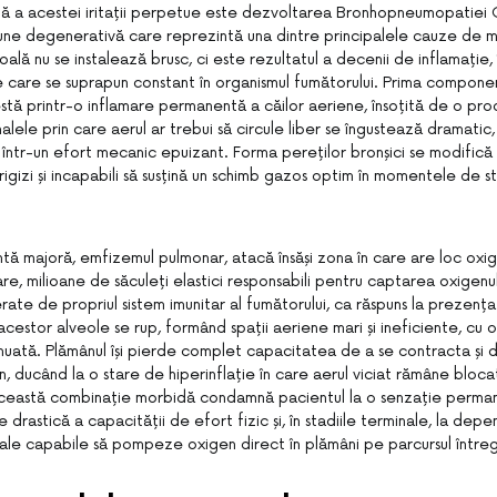
ă a acestei iritații perpetue este dezvoltarea Bronhopneumopatiei 
une degenerativă care reprezintă una dintre principalele cauze de mo
ală nu se instalează brusc, ci este rezultatul a decenii de inflamație
te care se suprapun constant în organismul fumătorului. Prima compone
estă printr-o inflamare permanentă a căilor aeriene, însoțită de o pr
lele prin care aerul ar trebui să circule liber se îngustează dramatic
 într-un efort mecanic epuizant. Forma pereților bronșici se modifică 
igizi și incapabili să susțină un schimb gazos optim în momentele de str
 majoră, emfizemul pulmonar, atacă însăși zona în care are loc oxig
e, milioane de săculeți elastici responsabili pentru captarea oxigenulu
ate de propriul sistem imunitar al fumătorului, ca răspuns la prezența
 acestor alveole se rup, formând spații aeriene mari și ineficiente, cu
nuată. Plămânul își pierde complet capacitatea de a se contracta și 
, ducând la o stare de hiperinflație în care aerul viciat rămâne blocat 
 Această combinație morbidă condamnă pacientul la o senzație perma
are drastică a capacității de efort fizic și, în stadiile terminale, la de
ale capabile să pompeze oxigen direct în plămâni pe parcursul întregi