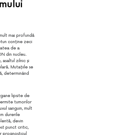
emului
 mult mai profundă
tutun conține zeci
tatea de a
DN din nucleu.
altul zilnic și
lară. Mutațiile se
lă, determinând
rgane lipsite de
permite tumorilor
uxul sanguin, mult
m durerile
olentă, devin
st punct critic,
ar prognosticul