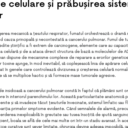
le celulare și prăbușirea sist
r
gerea mecanică a țesutului respirator, fumatul orchestrează o dramă
fiind cauza principală și necontestată a cancerului pulmonar. Fumul de 
dite științific a fi extrem de carcinogene, elemente care au capaci
celulară și de a ataca direct structura de bază a moleculelor de A
man dispune de mecanisme complexe de reparare a erorilor genetice, as
 toxine ajunge, în mod inevitabil, să copleșească linia de apărare celu
t în genele care controlează diviziunea și creșterea celulară norma
e să se multiplice haotic și să formeze mase tumorale agresive.
 insidioasă a cancerului pulmonar constă în faptul că plămânii sunt o
e în interiorul parenchimului lor. Această particularitate anatomică 
nite și să invadeze tăcut țesuturile învecinate, sistemul limfatic sau fl
pariția primelor simptome evidente. Când semnalele de alarmă, precu
erderea inexplicabilă în greutate sau tusea însoțită de spută sanguin
cient, boala se află de cele mai multe ori într-un stadiu avansat. În ace
ice curative sunt sever limitate, chirurgia devine adesea imposibilă, i