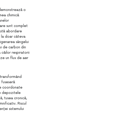
n demonstrează o
unea chimică
anelor
are sunt complet
ceastă abordare
c la doar câteva
xigenarea sângelui
lui de carbon din
căilor respiratorii
eze un flux de aer
, transformând
e fuseseră
rile coordonate
e depozitele
ă, tusea cronică,
nificativ. Riscul
nței sistemului