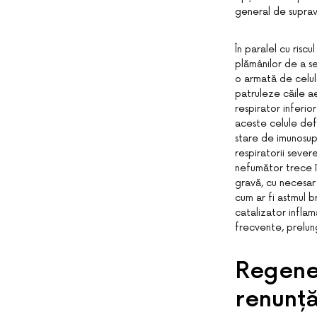
general de suprav
În paralel cu risc
plămânilor de a se
o armată de celul
patruleze căile ae
respirator inferio
aceste celule defe
stare de imunosupr
respiratorii sever
nefumător trece î
gravă, cu necesar 
cum ar fi astmul 
catalizator infla
frecvente, prelung
Regener
renunță