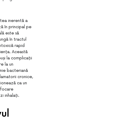
atea inerentă a
ă în principal pe
lă este să
ungă în tractul
intoxică rapid
ciența. Această
și la complicații
re la un
onie bacteriană
lamatorii cronice,
ționează ca un
ufocare
i inhalați.
ul