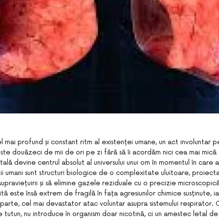
l mai profund și constant ritm al existenței umane, un act involuntar pe
te douăzeci de mii de ori pe zi fără să îi acordăm nici cea mai mică a
tală devine centrul absolut al universului unui om în momentul în care 
nii umani sunt structuri biologice de o complexitate uluitoare, proiect
upraviețuirii și să elimine gazele reziduale cu o precizie microscopic
ită este însă extrem de fragilă în fața agresiunilor chimice susținute, i
parte, cel mai devastator atac voluntar asupra sistemului respirator
 tutun, nu introduce în organism doar nicotină, ci un amestec letal d