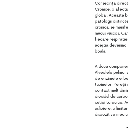
Consecința direct
Cronice, o afecți
global. Această bo
patologii distinc
cronică, se manif
mucus vâscos. Cana
fiecare respirație
aceștia devenind r
boală.
A doua componentă
Alveolele pulmonar
de enzimele eliber
toxinelor. Pereții
contact mult dimi
dioxidul de carbon
cutiei toracice.
asfixiere, o limit
dispozitive medic