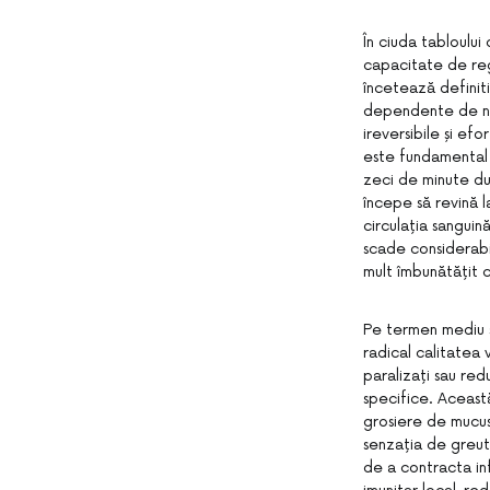
În ciuda tabloulu
capacitate de reg
încetează definit
dependente de ni
ireversibile și efo
este fundamental 
zeci de minute dup
începe să revină l
circulația sanguin
scade considerabil
mult îmbunătățit 
Pe termen mediu și
radical calitatea v
paralizați sau red
specifice. Aceast
grosiere de mucus 
senzația de greut
de a contracta in