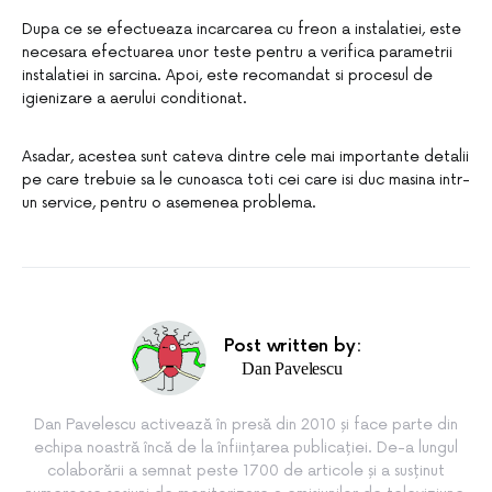
Dupa ce se efectueaza incarcarea cu freon a instalatiei, este
necesara efectuarea unor teste pentru a verifica parametrii
instalatiei in sarcina. Apoi, este recomandat si procesul de
igienizare a aerului conditionat.
Asadar, acestea sunt cateva dintre cele mai importante detalii
pe care trebuie sa le cunoasca toti cei care isi duc masina intr-
un service, pentru o asemenea problema.
Post written by:
Dan Pavelescu
Dan Pavelescu activează în presă din 2010 și face parte din
echipa noastră încă de la înființarea publicației. De-a lungul
colaborării a semnat peste 1700 de articole și a susținut