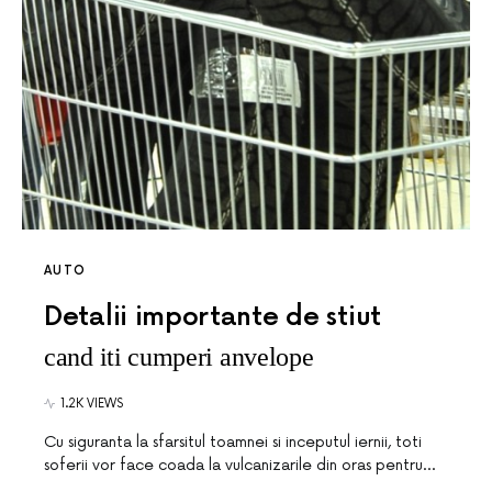
AUTO
Detalii importante de stiut
cand iti cumperi anvelope
1.2K VIEWS
Cu siguranta la sfarsitul toamnei si inceputul iernii, toti
soferii vor face coada la vulcanizarile din oras pentru…