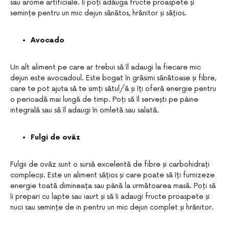
sau arome artificiale. Îi poți adăuga fructe proaspete și
semințe pentru un mic dejun sănătos, hrănitor și sățios.
Avocado
Un alt aliment pe care ar trebui să îl adaugi la fiecare mic
dejun este avocadoul. Este bogat în grăsimi sănătoase și fibre,
care te pot ajuta să te simți sătul/ă și îți oferă energie pentru
o perioadă mai lungă de timp. Poți să îl servești pe pâine
integrală sau să îl adaugi în omletă sau salată.
Fulgi de ovăz
Fulgii de ovăz sunt o sursă excelentă de fibre și carbohidrați
complecși. Este un aliment sățios și care poate să îți furnizeze
energie toată dimineața sau până la următoarea masă. Poți să
îi prepari cu lapte sau iaurt și să îi adaugi fructe proaspete și
nuci sau semințe de in pentru un mic dejun complet și hrănitor.