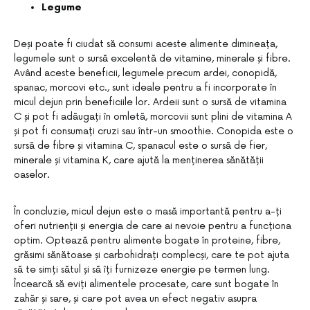
Legume
Deși poate fi ciudat să consumi aceste alimente dimineața,
legumele sunt o sursă excelentă de vitamine, minerale și fibre.
Având aceste beneficii, legumele precum ardei, conopidă,
spanac, morcovi etc., sunt ideale pentru a fi incorporate în
micul dejun prin beneficiile lor. Ardeii sunt o sursă de vitamina
C și pot fi adăugați în omletă, morcovii sunt plini de vitamina A
și pot fi consumați cruzi sau într-un smoothie. Conopida este o
sursă de fibre și vitamina C, spanacul este o sursă de fier,
minerale și vitamina K, care ajută la menținerea sănătății
oaselor.
În concluzie, micul dejun este o masă importantă pentru a-ți
oferi nutrienții și energia de care ai nevoie pentru a funcționa
optim. Optează pentru alimente bogate în proteine, fibre,
grăsimi sănătoase și carbohidrați complecși, care te pot ajuta
să te simți sătul și să îți furnizeze energie pe termen lung.
Încearcă să eviți alimentele procesate, care sunt bogate în
zahăr și sare, și care pot avea un efect negativ asupra