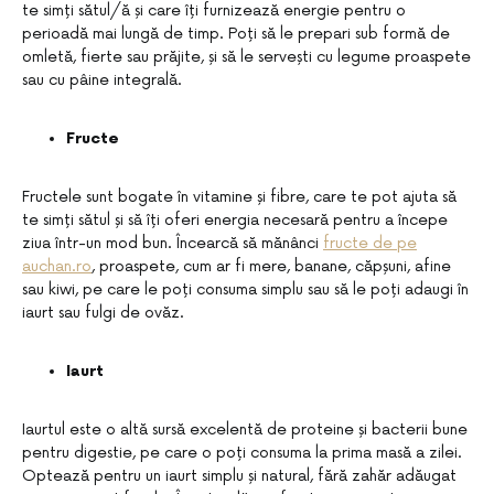
te simți sătul/ă și care îți furnizează energie pentru o
perioadă mai lungă de timp. Poți să le prepari sub formă de
omletă, fierte sau prăjite, și să le servești cu legume proaspete
sau cu pâine integrală.
Fructe
Fructele sunt bogate în vitamine și fibre, care te pot ajuta să
te simți sătul și să îți oferi energia necesară pentru a începe
ziua într-un mod bun. Încearcă să mănânci
fructe de pe
auchan.ro
, proaspete, cum ar fi mere, banane, căpșuni, afine
sau kiwi, pe care le poți consuma simplu sau să le poți adaugi în
iaurt sau fulgi de ovăz.
Iaurt
Iaurtul este o altă sursă excelentă de proteine și bacterii bune
pentru digestie, pe care o poți consuma la prima masă a zilei.
Optează pentru un iaurt simplu și natural, fără zahăr adăugat