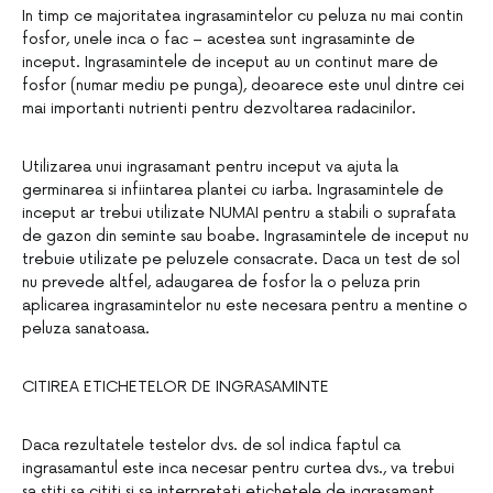
In timp ce majoritatea ingrasamintelor cu peluza nu mai contin
fosfor, unele inca o fac – acestea sunt ingrasaminte de
inceput. Ingrasamintele de inceput au un continut mare de
fosfor (numar mediu pe punga), deoarece este unul dintre cei
mai importanti nutrienti pentru dezvoltarea radacinilor.
Utilizarea unui ingrasamant pentru inceput va ajuta la
germinarea si infiintarea plantei cu iarba. Ingrasamintele de
inceput ar trebui utilizate NUMAI pentru a stabili o suprafata
de gazon din seminte sau boabe. Ingrasamintele de inceput nu
trebuie utilizate pe peluzele consacrate. Daca un test de sol
nu prevede altfel, adaugarea de fosfor la o peluza prin
aplicarea ingrasamintelor nu este necesara pentru a mentine o
peluza sanatoasa.
CITIREA ETICHETELOR DE INGRASAMINTE
Daca rezultatele testelor dvs. de sol indica faptul ca
ingrasamantul este inca necesar pentru curtea dvs., va trebui
sa stiti sa cititi si sa interpretati etichetele de ingrasamant.