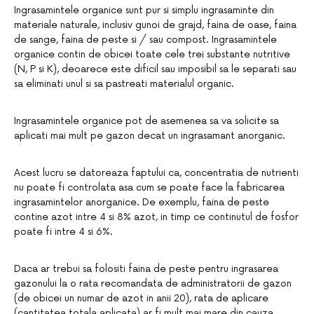
Ingrasamintele organice sunt pur si simplu ingrasaminte din
materiale naturale, inclusiv gunoi de grajd, faina de oase, faina
de sange, faina de peste si / sau compost. Ingrasamintele
organice contin de obicei toate cele trei substante nutritive
(N, P si K), deoarece este dificil sau imposibil sa le separati sau
sa eliminati unul si sa pastreati materialul organic.
Ingrasamintele organice pot de asemenea sa va solicite sa
aplicati mai mult pe gazon decat un ingrasamant anorganic.
Acest lucru se datoreaza faptului ca, concentratia de nutrienti
nu poate fi controlata asa cum se poate face la fabricarea
ingrasamintelor anorganice. De exemplu, faina de peste
contine azot intre 4 si 8% azot, in timp ce continutul de fosfor
poate fi intre 4 si 6%.
Daca ar trebui sa folositi faina de peste pentru ingrasarea
gazonului la o rata recomandata de administratorii de gazon
(de obicei un numar de azot in anii 20), rata de aplicare
(cantitatea totala aplicata) ar fi mult mai mare din cauza