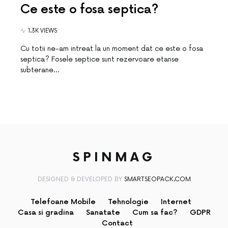
Ce este o fosa septica?
1.3K VIEWS
Cu totii ne-am intreat la un moment dat ce este o fosa
septica? Fosele septice sunt rezervoare etanse
subterane…
SPINMAG
DESIGNED & DEVELOPED BY
SMARTSEOPACK.COM
Telefoane Mobile
Tehnologie
Internet
Casa si gradina
Sanatate
Cum sa fac?
GDPR
Contact