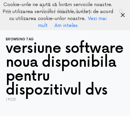
Cookie-urile ne ajută să livrăm serviciile noastre.
SPINMAG
Prin utilizarea serviciilor noastre, sunteți de acord
cu utilizarea cookie-urilor noastre.
Vezi mai
mult
Am inteles
BROWSING TAG
versiune software
noua disponibila
pentru
dispozitivul dvs
1 POST