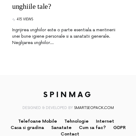
unghiile tale?
415 VIEWS
Ingrijirea unghiilor este o parte esentiala a mentinerii
unei bune igiene personale si a sanatatii generale.
Neglijarea unghiilor…
SPINMAG
DESIGNED & DEVELOPED BY
SMARTSEOPACK.COM
Telefoane Mobile
Tehnologie
Internet
Casa si gradina
Sanatate
Cum sa fac?
GDPR
Contact