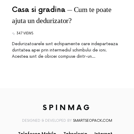
Casa si gradina
Cum te poate
ajuta un dedurizator?
347 VIEWS
Dedurizatoarele sunt echipamente care indeparteaza
duritatea apei prin intermediul schimbului de ioni.
Acestea sunt de obicei compuse dintr-un…
SPINMAG
DESIGNED & DEVELOPED BY
SMARTSEOPACK.COM
Telefoane Mobile
Tehnologie
Internet