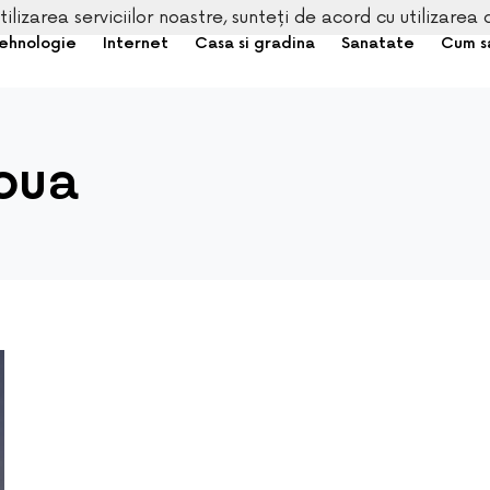
tilizarea serviciilor noastre, sunteți de acord cu utilizarea 
ehnologie
Internet
Casa si gradina
Sanatate
Cum s
noua