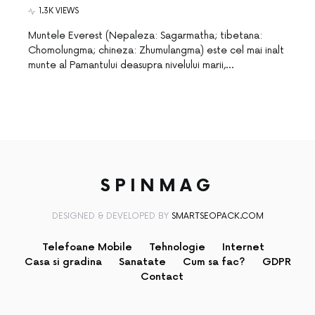
1.3K VIEWS
Muntele Everest (Nepaleza: Sagarmatha; tibetana:
Chomolungma; chineza: Zhumulangma) este cel mai inalt
munte al Pamantului deasupra nivelului marii,…
SPINMAG
DESIGNED & DEVELOPED BY
SMARTSEOPACK.COM
Telefoane Mobile
Tehnologie
Internet
Casa si gradina
Sanatate
Cum sa fac?
GDPR
Contact