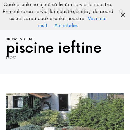
Cookie-urile ne ajută să livrăm serviciile noastre.
SPINMAG
Prin utilizarea serviciilor noastre, sunteți de acord
cu utilizarea cookie-urilor noastre.
Vezi mai
mult
Am inteles
BROWSING TAG
piscine ieftine
1 POST