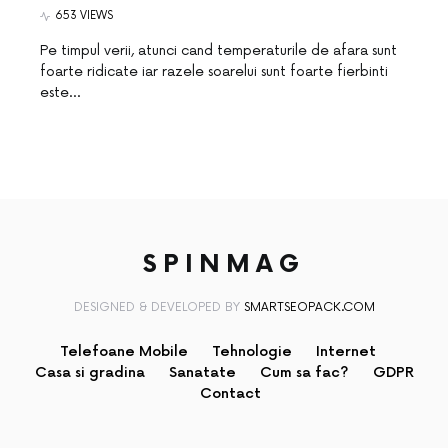
653 VIEWS
Pe timpul verii, atunci cand temperaturile de afara sunt
foarte ridicate iar razele soarelui sunt foarte fierbinti
este…
SPINMAG
DESIGNED & DEVELOPED BY
SMARTSEOPACK.COM
Telefoane Mobile
Tehnologie
Internet
Casa si gradina
Sanatate
Cum sa fac?
GDPR
Contact