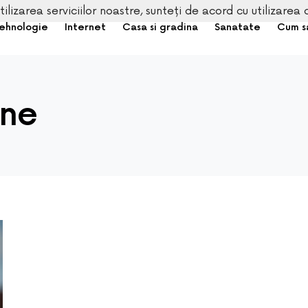
tilizarea serviciilor noastre, sunteți de acord cu utilizarea 
ehnologie
Internet
Casa si gradina
Sanatate
Cum s
ine