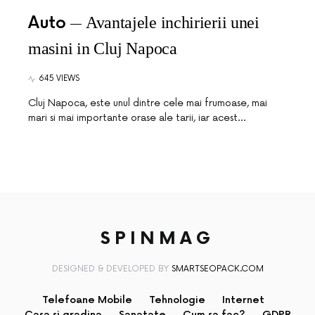
Auto
Avantajele inchirierii unei
masini in Cluj Napoca
645 VIEWS
Cluj Napoca, este unul dintre cele mai frumoase, mai
mari si mai importante orase ale tarii, iar acest…
SPINMAG
DESIGNED & DEVELOPED BY
SMARTSEOPACK.COM
Telefoane Mobile
Tehnologie
Internet
Casa si gradina
Sanatate
Cum sa fac?
GDPR