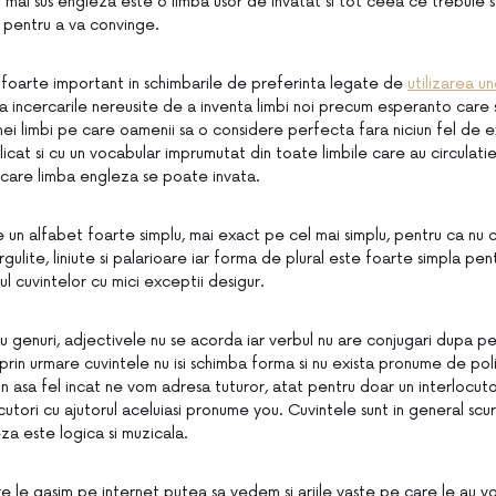
 mai sus engleza este o limba usor de invatat si tot ceea ce trebuie s
ol pentru a va convinge.
l foarte important in schimbarile de preferinta legate de
utilizarea un
pa incercarile nereusite de a inventa limbi noi precum esperanto care 
nei limbi pe care oamenii sa o considere perfecta fara niciun fel de e
icat si cu un vocabular imprumutat din toate limbile care au circulatie
u care limba engleza se poate invata.
 un alfabet foarte simplu, mai exact pe cel mai simplu, pentru ca nu c
irgulite, liniute si palarioare iar forma de plural este foarte simpla p
lul cuvintelor cu mici exceptii desigur.
au genuri, adjectivele nu se acorda iar verbul nu are conjugari dupa p
 prin urmare cuvintele nu isi schimba forma si nu exista pronume de po
l in asa fel incat ne vom adresa tuturor, atat pentru doar un interlocuto
cutori cu ajutorul aceluiasi pronume you. Cuvintele sunt in general scur
eza este logica si muzicala.
re le gasim pe internet putea sa vedem si ariile vaste pe care le au vo