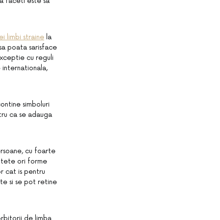
a faceti este sa
ei limbi straine
la
sa poata sarisface
xceptie cu reguli
 internationala,
ontine simboluri
entru ca se adauga
ersoane, cu foarte
litete ori forme
r cat is pentru
te si se pot retine
rbitorii de limba