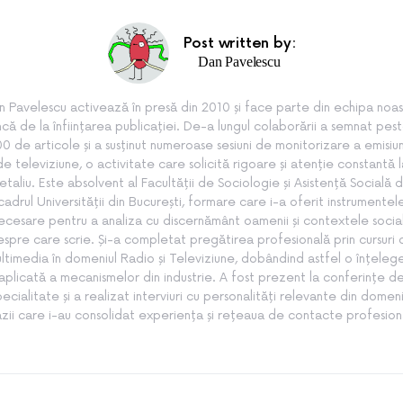
Post written by:
Dan Pavelescu
n Pavelescu activează în presă din 2010 și face parte din echipa noas
ncă de la înființarea publicației. De-a lungul colaborării a semnat pes
0 de articole și a susținut numeroase sesiuni de monitorizare a emisiun
de televiziune, o activitate care solicită rigoare și atenție constantă l
etaliu. Este absolvent al Facultății de Sociologie și Asistență Socială d
cadrul Universității din București, formare care i-a oferit instrumentel
ecesare pentru a analiza cu discernământ oamenii și contextele socia
spre care scrie. Și-a completat pregătirea profesională prin cursuri
ltimedia în domeniul Radio și Televiziune, dobândind astfel o înțeleg
aplicată a mecanismelor din industrie. A fost prezent la conferințe d
pecialitate și a realizat interviuri cu personalități relevante din domeni
zii care i-au consolidat experiența și rețeaua de contacte profesion