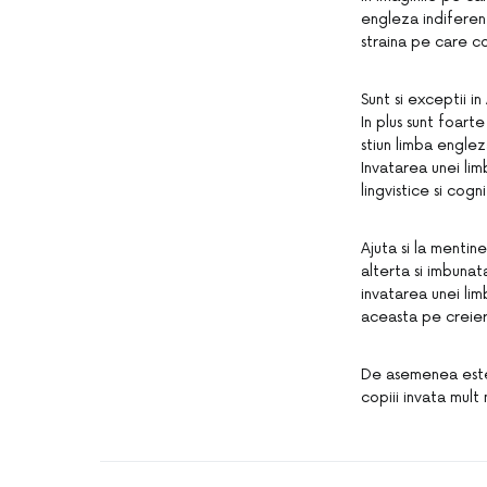
engleza indiferent
straina pe care co
Sunt si exceptii i
In plus sunt foart
stiun limba englez
Invatarea unei lim
lingvistice si cog
Ajuta si la mentin
alterta si imbunat
invatarea unei li
aceasta pe creier
De asemenea este
copiii invata mult