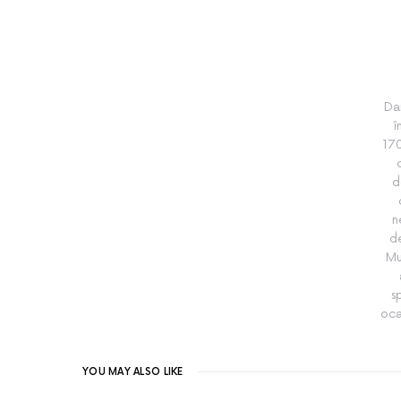
Da
î
170
d
n
de
Mu
s
oca
YOU MAY ALSO LIKE