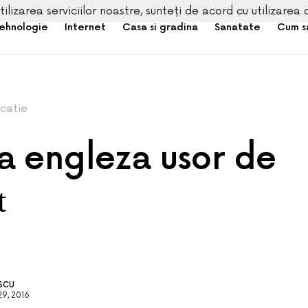
tilizarea serviciilor noastre, sunteți de acord cu utilizarea 
ehnologie
Internet
Casa si gradina
Sanatate
Cum s
catie
a engleza usor de
t
ESCU
9, 2016