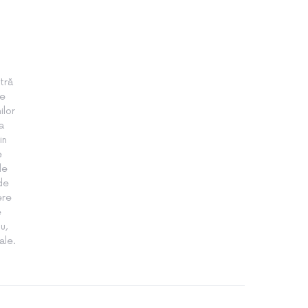
tră
te
ilor
a
in
e
le
 de
ere
e
u,
ale.