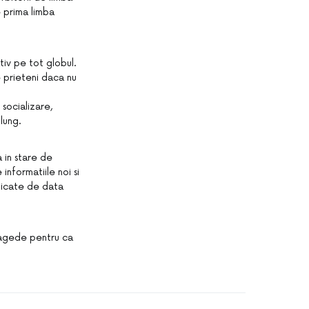
e prima limba
tiv pe tot globul.
de prieteni daca nu
 socializare,
lung.
a in stare de
informatiile noi si
plicate de data
ragede pentru ca