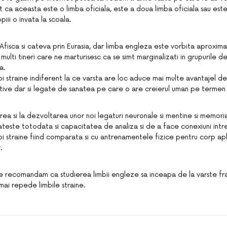
 ca aceasta este o limba oficiala, este a doua limba oficiala sau est
piii o invata la scoala.
n Afisca si cateva prin Eurasia, dar limba engleza este vorbita aproxima
e multi tineri care ne marturisesc ca se simt marginalizati in grupurile 
a.
bi straine indiferent la ce varsta are loc aduce mai multe avantajel de
nitive dar si legate de sanatea pe care o are creierul uman pe termen 
erea si la dezvoltarea unor noi legaturi neuronale si mentine si memori
ateste totodata si capacitatea de analiza si de a face conexiuni intre 
mbi straine fiind comparata si cu antrenamentele fizice pentru corp a
.
 recomandam ca studierea limbii engleze sa inceapa de la varste f
 mai repede limbile straine.