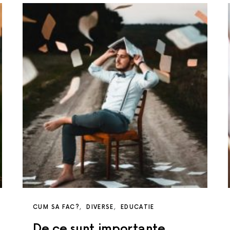
CUM SA FAC?
DIVERSE
EDUCATIE
De ce sunt importante