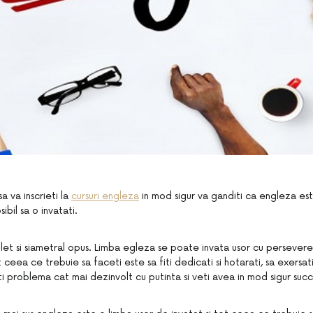
a va inscrieti la
cursuri engleza
in mod sigur va ganditi ca engleza es
ibil sa o invatati.
let si siametral opus. Limba egleza se poate invata usor cu persevere
 ceea ce trebuie sa faceti este sa fiti dedicati si hotarati, sa exersati
ti problema cat mai dezinvolt cu putinta si veti avea in mod sigur succ