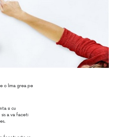
te o lima grea pe
nta si cu
 sis a va faceti
es.