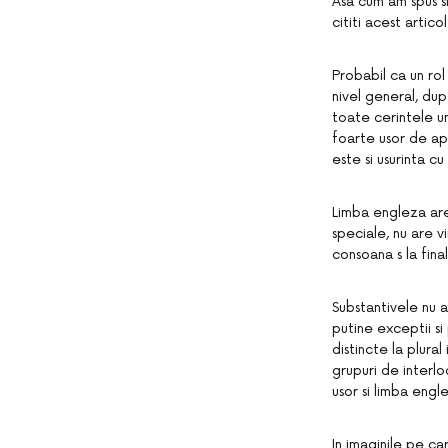
Asa cum am spus si
cititi acest artic
Probabil ca un ro
nivel general, du
toate cerintele u
foarte usor de apl
este si usurinta c
Limba engleza are
speciale, nu are v
consoana s la fina
Substantivele nu 
putine exceptii si
distincte la plura
grupuri de interlo
usor si limba engl
In imaginile pe ca