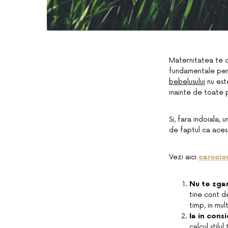
Maternitatea te du
fundamentale pent
bebelusulu
i
nu este
inainte de toate po
Si, fara indoiala,
de faptul ca aces
Vezi aici
carucio
Nu te zgar
tine cont d
timp, in mult
Ia in consi
calcul stilu