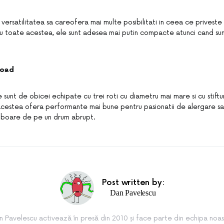
 versatilitatea sa careofera mai multe posibilitati in ceea ce priveste 
Cu toate acestea, ele sunt adesea mai putin compacte atunci cand sunt
road
sunt de obicei echipate cu trei roti cu diametru mai mare si cu stiftu
acestea ofera performante mai bune pentru pasionatii de alergare sau
oboare de pe un drum abrupt.
Post written by:
Dan Pavelescu
n Pavelescu activează în presă din 2010 și face parte din echipa noas