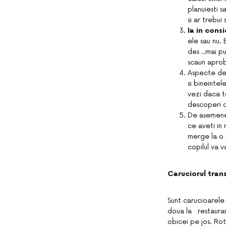
planuiesti s
si ar trebui 
Ia in con
ele sau nu.
des ..mai p
scaun aprob
Aspecte de 
si bineintel
vezi daca te
descoperi c
De asemenea
ce aveti in 
merge la o
copilul va va
Caruciorul tran
Sunt carucioarele
doua la restauran
obicei pe jos. Rot