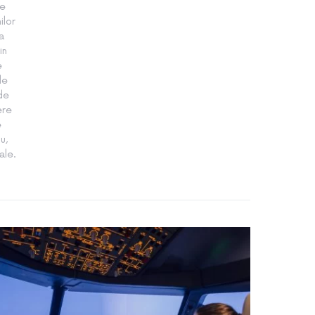
te
ilor
a
in
e
le
 de
ere
e
u,
ale.