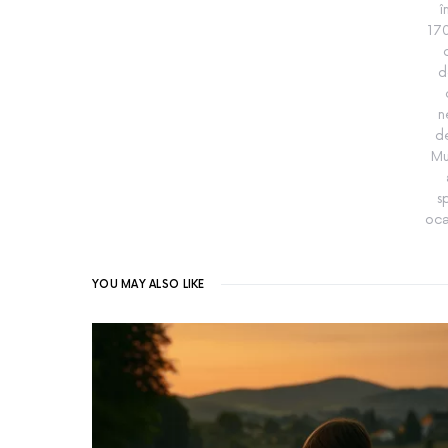
î
170
d
n
de
Mu
s
oca
YOU MAY ALSO LIKE