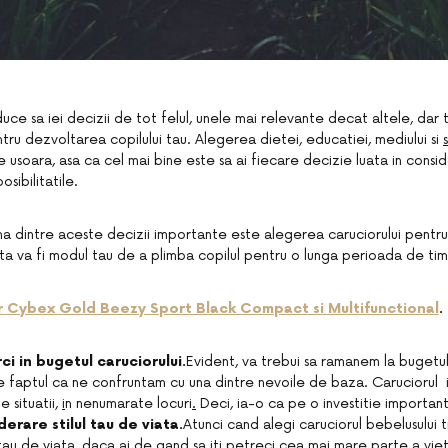
ce sa iei decizii de tot felul, unele mai relevante decat altele, dar
ru dezvoltarea copilului tau. Alegerea dietei, educatiei, mediului si
 usoara, asa ca cel mai bine este sa ai fiecare decizie luata in consi
sibilitatile.
 una dintre aceste decizii importante este alegerea caruciorului pentru
ta va fi modul tau de a plimba copilul pentru o lunga perioada de tim
r Cybex Gold Beezy Sport Black Compact si Multifunctional
.
ci in bugetul caruciorului.
Evident, va trebui sa ramanem la bugetul 
e faptul ca ne confruntam cu una dintre nevoile de baza. Caruciorul il
e situatii,
i
n nenumarate locuri
.
Deci, ia-o ca pe o investitie importan
derare stilul tau de viata.
Atunci cand alegi caruciorul bebelusului tr
l tau de viata, daca ai de gand sa iti petreci cea mai mare parte a viet