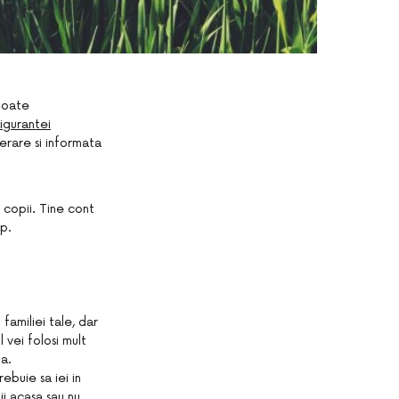
 toate
sigurantei
derare si informata
 copii
.
Tine cont
p.
familiei tale, dar
 vei folosi mult
ta.
ebuie sa iei in
ii acasa sau nu