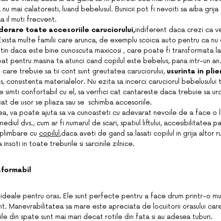
a nu mai calatoresti, luand bebelusul. Bunicii pot fi nevoiti sa aiba gri
sa il muti frecvent.
siderare toate
accesoriile caruciorului,
indiferent daca crezi ca v
 Exista multe familii care arunca, de exemplu scoica auto pentru ca nu 
utin daca este bine cunoscuta maxicosi , care poate fi transformata la 
at pentru masina ta atunci cand copilul este bebelus, pana intr-un an
care trebuie sa tii cont sunt greutatea caruciorului,
usurinta in pli
es, consistenta materialelor. Nu ezita sa incerci caruciorul bebelusului 
 simti confortabil cu el, sa verifici cat cantareste daca trebuie sa urci 
at de usor se pliaza sau se schimba accesoriile.
, va poate ajuta sa va cunoasteti cu adevarat nevoile
de a face o l
mediul dvs., cum ar fi numarul de scari, spatiul liftului, accesibilitatea pa
 plimbare cu
copilul
,
daca aveti de gand sa lasati copilul in grija altor 
 insoti in toate treburile si sarcinile zilnice.
sformabil
 ideale pentru oras
.
Ele sunt perfecte pentru a face drum printr-o mul
t. Manevrabilitatea sa mare este apreciata de locuitorii orasului car
ile din spate sunt mai mari decat rotile din fata si au adesea tuburi
.