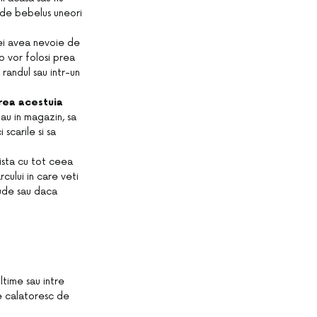
ja de bebelus uneori
ei avea nevoie de
o vor folosi prea
randul sau intr-un
.
erea acestuia
tau in magazin, sa
scarile si sa
ista cu tot ceea
rcului in care veti
rude sau daca
time sau intre
e calatoresc de