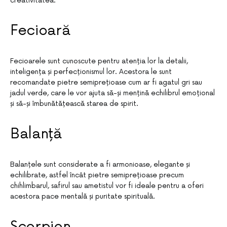
creativitatea.
Fecioară
Fecioarele sunt cunoscute pentru atenția lor la detalii,
inteligența și perfecționismul lor. Acestora le sunt
recomandate pietre semiprețioase cum ar fi agatul gri sau
jadul verde, care le vor ajuta să-și mențină echilibrul emoțional
și să-și îmbunătățească starea de spirit.
Balanță
Balanțele sunt considerate a fi armonioase, elegante și
echilibrate, astfel încât pietre semiprețioase precum
chihlimbarul, safirul sau ametistul vor fi ideale pentru a oferi
acestora pace mentală și puritate spirituală.
Scorpion