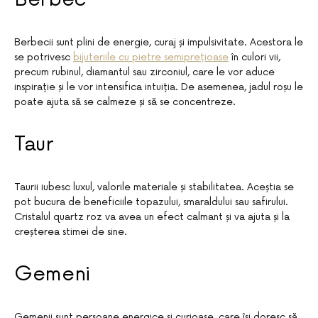
Berbecii sunt plini de energie, curaj și impulsivitate. Acestora le
se potrivesc
bijuteriile cu pietre semiprețioase
în culori vii,
precum rubinul, diamantul sau zirconiul, care le vor aduce
inspirație și le vor intensifica intuiția. De asemenea, jadul roșu le
poate ajuta să se calmeze și să se concentreze.
Taur
Taurii iubesc luxul, valorile materiale și stabilitatea. Aceștia se
pot bucura de beneficiile topazului, smaraldului sau safirului.
Cristalul quartz roz va avea un efect calmant și va ajuta și la
creșterea stimei de sine.
Gemeni
Gemenii sunt persoane energice și curioase, care își doresc să