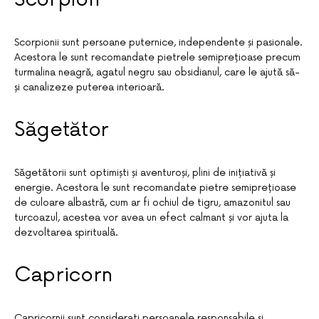
Scorpionii sunt persoane puternice, independente și pasionale.
Acestora le sunt recomandate pietrele semiprețioase precum
turmalina neagră, agatul negru sau obsidianul, care le ajută să-
și canalizeze puterea interioară.
Săgetător
Săgetătorii sunt optimiști și aventuroși, plini de inițiativă și
energie. Acestora le sunt recomandate pietre semiprețioase
de culoare albastră, cum ar fi ochiul de tigru, amazonitul sau
turcoazul, acestea vor avea un efect calmant și vor ajuta la
dezvoltarea spirituală.
Capricorn
Capricornii sunt considerați persoanele responsabile și