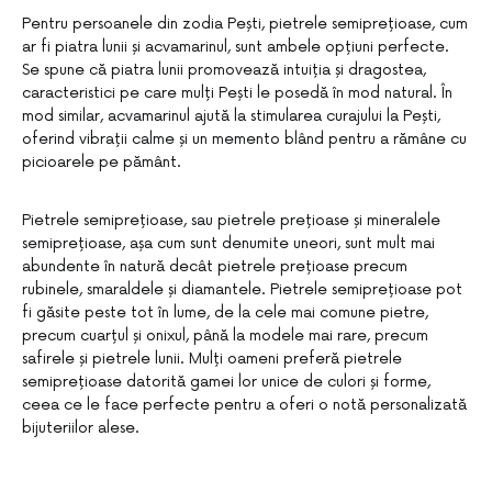
Pentru persoanele din zodia Pești, pietrele semiprețioase, cum
ar fi piatra lunii și acvamarinul, sunt ambele opțiuni perfecte.
Se spune că piatra lunii promovează intuiția și dragostea,
caracteristici pe care mulți Pești le posedă în mod natural. În
mod similar, acvamarinul ajută la stimularea curajului la Pești,
oferind vibrații calme și un memento blând pentru a rămâne cu
picioarele pe pământ.
Pietrele semiprețioase, sau pietrele prețioase și mineralele
semiprețioase, așa cum sunt denumite uneori, sunt mult mai
abundente în natură decât pietrele prețioase precum
rubinele, smaraldele și diamantele. Pietrele semiprețioase pot
fi găsite peste tot în lume, de la cele mai comune pietre,
precum cuarțul și onixul, până la modele mai rare, precum
safirele și pietrele lunii. Mulți oameni preferă pietrele
semiprețioase datorită gamei lor unice de culori și forme,
ceea ce le face perfecte pentru a oferi o notă personalizată
bijuteriilor alese.