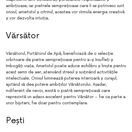
ambițioase, iar pietrele semiprețioase care li se potrivesc sunt
onixul, ametistul și citrinul, acestea vor stimula energia creativă
și vor dezvolta intuiția.
Vărsător
Vărsătorul, Purtătorul de Apă, beneficiază de o selecție
orbitoare de pietre semiprețioase pentru a-și însufleți și
îmbogăți viața. Ametistul poate aduce echilibru și liniște pentru
acest semn de aer, atenuând stresul și susținând activitățile
intelectuale. Onixul luminează puterea interioară și curajul,
ajutând să dea putere ambițiilor Vărsătorului. Așadar,
indiferent de nevoi, există o piatră semiprețioasă care
reprezintă un adaos excelent pentru Vărsător – fie ca parte a
unor bijuterii, fie doar pentru contemplare.
Pești