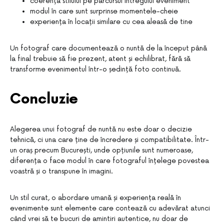
coerența stilului pe parcursul întregului eveniment
modul în care sunt surprinse momentele-cheie
experiența în locații similare cu cea aleasă de tine
Un fotograf care documentează o nuntă de la început până
la final trebuie să fie prezent, atent și echilibrat, fără să
transforme evenimentul într-o ședință foto continuă.
Concluzie
Alegerea unui fotograf de nuntă nu este doar o decizie
tehnică, ci una care ține de încredere și compatibilitate. Într-
un oraș precum București, unde opțiunile sunt numeroase,
diferența o face modul în care fotograful înțelege povestea
voastră și o transpune în imagini.
Un stil curat, o abordare umană și experiența reală în
evenimente sunt elemente care contează cu adevărat atunci
când vrei să te bucuri de amintiri autentice, nu doar de